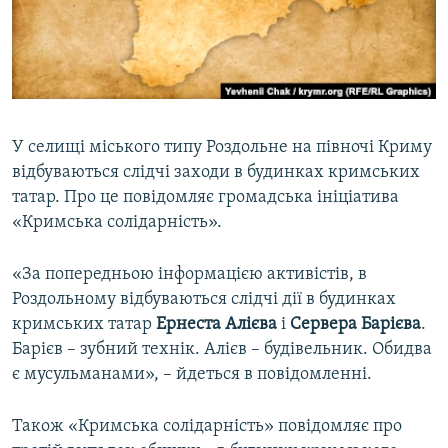
ВІДЕОУРОКИ «ELIFBE»
Русский
СВІДЧЕННЯ ОКУПАЦІЇ
Qırımtatar
УКРАЇНСЬКА ПРОБЛЕМА КРИМУ
ДОЛУЧАЙСЯ!
ІНФОГРАФІКА
У селищі міського типу Роздольне на півночі Криму
відбуваються слідчі заходи в будинках кримських
татар. Про це повідомляє громадська ініціатива
Усі сайти RFE/RL
«Кримська солідарність».
«За попередньою інформацією активістів, в
Роздольному відбуваються слідчі дії в будинках
кримських татар
Ернеста Алієва
і
Сервера Барієва
.
Барієв – зубний технік. Алієв – будівельник. Обидва
є мусульманами», – йдеться в повідомленні.
Також «Кримська солідарність» повідомляє про