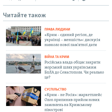
Читайте також
ПРАВА ЛЮДИНИ
«Крим – єдиний регіон, де
українці – меншість»: дискусія
навколо нової пам'ятної дати
ВІЙНА ТА КРИМ
Російська влада обіцяє закрити
морський шлях українським
БпЛА до Севастополя. Чи реально
це?
СУСПІЛЬСТВО
«Крим – не Росія»: маркетплейс
Ozon припинив прийом нових
замовлень на Кримському
півострові