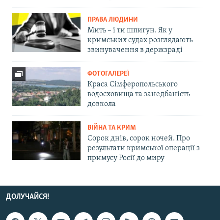
ПРАВА ЛЮДИНИ
Мить – і ти шпигун. Як у
кримських судах розглядають
звинувачення в держзраді
ФОТОГАЛЕРЕЇ
Краса Сімферопольського
водосховища та занедбаність
довкола
ВІЙНА ТА КРИМ
Сорок днів, сорок ночей. Про
результати кримської операції з
примусу Росії до миру
ДОЛУЧАЙСЯ!