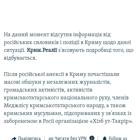
​На даний момент відсутня інформація від
російських силовиків і поліції в Криму щодо даної
ситуації.
Крим.Реалії
з'ясовують подробиці того, що
відбувається.
Після російської анексії в Криму почастішали
масові обшуки у незалежних журналістів,
громадських активістів, активістів
кримськотатарського національного руху, членів
Меджлісу кримськотатарського народу, а також
кримських мусульман, підозрюваних у зв'язках із
забороненою в Росії організацією «Хізб ут-Тахрір».
Поділитись
Читати без VPN
Follow us