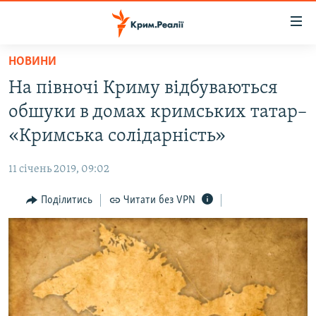
Доступність
посилання
Перейти
НОВИНИ
до
НОВИНИ
На півночі Криму відбуваються
основного
ВОДА.КРИМ
матеріалу
обшуки в домах кримських татар–
ВІДЕО ТА ФОТО
Перейти
«Кримська солідарність»
до
ПОЛІТИКА
основної
11 січень 2019, 09:02
БЛОГИ
навігації
Перейти
Поділитись
Читати без VPN
ПОГЛЯД
до
ІНТЕРВ'Ю
пошуку
ВСЕ ЗА ДЕНЬ
СПЕЦПРОЕКТИ
ЯК ОБІЙТИ БЛОКУВАННЯ
ДЕПОРТАЦІЯ