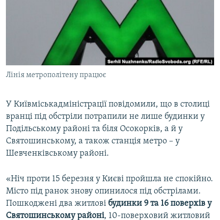
ВІДЕОУРОКИ «ELIFBE»
Русский
СВІДЧЕННЯ ОКУПАЦІЇ
Qırımtatar
УКРАЇНСЬКА ПРОБЛЕМА КРИМУ
ДОЛУЧАЙСЯ!
ІНФОГРАФІКА
Лінія метрополітену працює
У Київміськадміністрації повідомили, що в столиці
Усі сайти RFE/RL
вранці під обстріли потрапили не лише будинки у
Подільському районі та біля Осокорків, а й у
Святошинському, а також станція метро – у
Шевченківському районі.
«Ніч проти 15 березня у Києві пройшла не спокійно.
Місто під ранок знову опинилося під обстрілами.
Пошкоджені два житлові
будинки 9 та 16 поверхів у
Святошинському районі
, 10-поверховий житловий