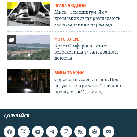
ПРАВА ЛЮДИНИ
Мить – і ти шпигун. Як у
кримських судах розглядають
звинувачення в держзраді
ФОТОГАЛЕРЕЇ
Краса Сімферопольського
водосховища та занедбаність
довкола
ВІЙНА ТА КРИМ
Сорок днів, сорок ночей. Про
результати кримської операції з
примусу Росії до миру
ДОЛУЧАЙСЯ!