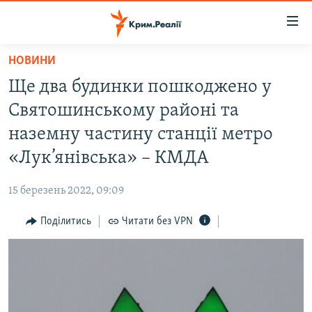
Доступність
посилання
Перейти
НОВИНИ
до
НОВИНИ
Ще два будинки пошкоджено у
основного
ВОДА.КРИМ
матеріалу
Святошинському районі та
ВІДЕО ТА ФОТО
Перейти
наземну частину станції метро
до
ПОЛІТИКА
«Лук’янівська» – КМДА
основної
БЛОГИ
навігації
15 березень 2022, 09:09
Перейти
ПОГЛЯД
до
Поділитись
Читати без VPN
ІНТЕРВ'Ю
пошуку
ВСЕ ЗА ДЕНЬ
СПЕЦПРОЕКТИ
ЯК ОБІЙТИ БЛОКУВАННЯ
ДЕПОРТАЦІЯ