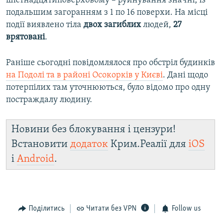
шістнадцятиповерховому – руйнування значні, із
подальшим загоранням з 1 по 16 поверхи. На місці
події виявлено тіла
двох загиблих
людей,
27
врятовані
.
Раніше сьогодні повідомлялося про обстріл будинків
на Подолі та в районі Осокорків у Києві
. Дані щодо
потерпілих там уточнюються, було відомо про одну
постраждалу людину.
Новини без блокування і цензури!
Встановити
додаток
Крим.Реалії для
iOS
і
Android
.
Поділитись
Читати без VPN
Follow us