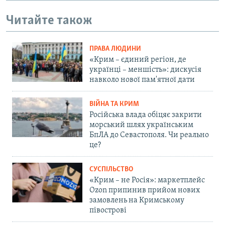
Читайте також
ПРАВА ЛЮДИНИ
«Крим – єдиний регіон, де
українці – меншість»: дискусія
навколо нової пам'ятної дати
ВІЙНА ТА КРИМ
Російська влада обіцяє закрити
морський шлях українським
БпЛА до Севастополя. Чи реально
це?
СУСПІЛЬСТВО
«Крим – не Росія»: маркетплейс
Ozon припинив прийом нових
замовлень на Кримському
півострові