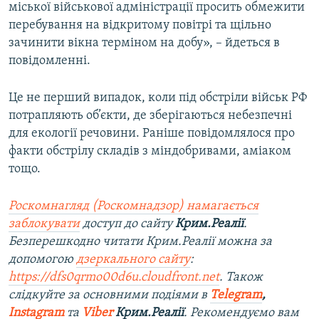
міської військової адміністрації просить обмежити
перебування на відкритому повітрі та щільно
зачинити вікна терміном на добу», – йдеться в
повідомленні.
Це не перший випадок, коли під обстріли військ РФ
потрапляють об’єкти, де зберігаються небезпечні
для екології речовини. Раніше повідомлялося про
факти обстрілу складів з міндобривами, аміаком
тощо.
Роскомнагляд (Роскомнадзор) намагається
заблокувати
доступ до сайту
Крим.Реалії
.
Безперешкодно читати Крим.Реалії можна за
допомогою
дзеркального сайту
:
https://dfs0qrmo00d6u.cloudfront.net
. Також
слідкуйте за основними подіями в
Telegram
,
Instagram
та
Viber
Крим.Реалії
. Рекомендуємо вам