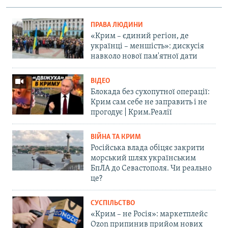
ПРАВА ЛЮДИНИ
«Крим – єдиний регіон, де
українці – меншість»: дискусія
навколо нової пам'ятної дати
ВІДЕО
Блокада без сухопутної операції:
Крим сам себе не заправить і не
прогодує | Крим.Реалії
ВІЙНА ТА КРИМ
Російська влада обіцяє закрити
морський шлях українським
БпЛА до Севастополя. Чи реально
це?
СУСПІЛЬСТВО
«Крим – не Росія»: маркетплейс
Ozon припинив прийом нових