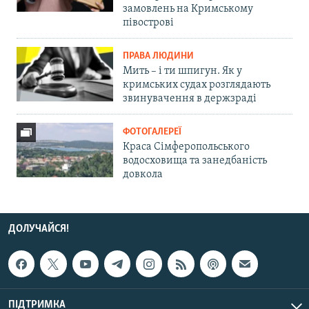
замовлень на Кримському
півострові
ПРАВА ЛЮДИНИ
Мить – і ти шпигун. Як у
кримських судах розглядають
звинувачення в держзраді
ФОТОГАЛЕРЕЇ
Краса Сімферопольського
водосховища та занедбаність
довкола
ДОЛУЧАЙСЯ!
ПІДТРИМКА