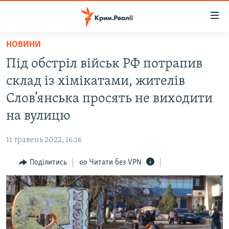
Доступність
посилання
Перейти
НОВИНИ
до
НОВИНИ
Під обстріл військ РФ потрапив
основного
ВОДА.КРИМ
матеріалу
склад із хімікатами, жителів
ВІДЕО ТА ФОТО
Перейти
Слов’янська просять не виходити
до
ПОЛІТИКА
на вулицю
основної
БЛОГИ
навігації
11 травень 2022, 16:16
Перейти
ПОГЛЯД
до
Поділитись
Читати без VPN
ІНТЕРВ'Ю
пошуку
ВСЕ ЗА ДЕНЬ
СПЕЦПРОЕКТИ
ЯК ОБІЙТИ БЛОКУВАННЯ
ДЕПОРТАЦІЯ