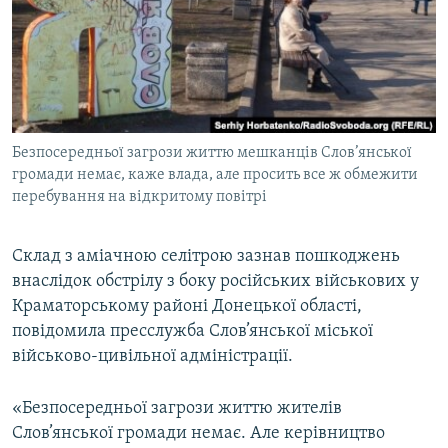
ВІДЕОУРОКИ «ELIFBE»
Русский
СВІДЧЕННЯ ОКУПАЦІЇ
Qırımtatar
УКРАЇНСЬКА ПРОБЛЕМА КРИМУ
ДОЛУЧАЙСЯ!
ІНФОГРАФІКА
Безпосередньої загрози життю мешканців Слов’янської
громади немає, каже влада, але просить все ж обмежити
перебування на відкритому повітрі
Усі сайти RFE/RL
Склад з аміачною селітрою зазнав пошкоджень
внаслідок обстрілу з боку російських військових у
Краматорському районі Донецької області,
повідомила пресслужба Слов’янської міської
військово-цивільної адміністрації.
«Безпосередньої загрози життю жителів
Слов’янської громади немає. Але керівництво