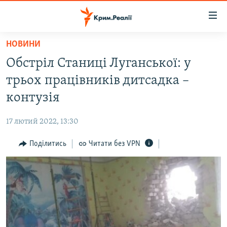
Доступність
посилання
Перейти
НОВИНИ
до
НОВИНИ
Обстріл Станиці Луганської: у
основного
ВОДА.КРИМ
матеріалу
трьох працівників дитсадка –
ВІДЕО ТА ФОТО
Перейти
контузія
до
ПОЛІТИКА
основної
17 лютий 2022, 13:30
БЛОГИ
навігації
Перейти
Поділитись
Читати без VPN
ПОГЛЯД
до
ІНТЕРВ'Ю
пошуку
ВСЕ ЗА ДЕНЬ
СПЕЦПРОЕКТИ
ЯК ОБІЙТИ БЛОКУВАННЯ
ДЕПОРТАЦІЯ