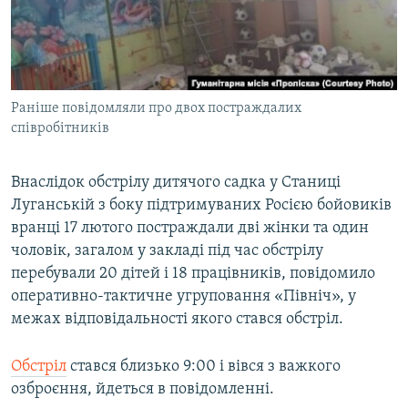
ВІДЕОУРОКИ «ELIFBE»
Русский
СВІДЧЕННЯ ОКУПАЦІЇ
Qırımtatar
УКРАЇНСЬКА ПРОБЛЕМА КРИМУ
Раніше повідомляли про двох постраждалих
ДОЛУЧАЙСЯ!
ІНФОГРАФІКА
співробітників
Внаслідок обстрілу дитячого садка у Станиці
Усі сайти RFE/RL
Луганській з боку підтримуваних Росією бойовиків
вранці 17 лютого постраждали дві жінки та один
чоловік, загалом у закладі під час обстрілу
перебували 20 дітей і 18 працівників, повідомило
оперативно-тактичне угруповання «Північ», у
межах відповідальності якого стався обстріл.
Обстріл
стався близько 9:00 і вівся з важкого
озброєння, йдеться в повідомленні.