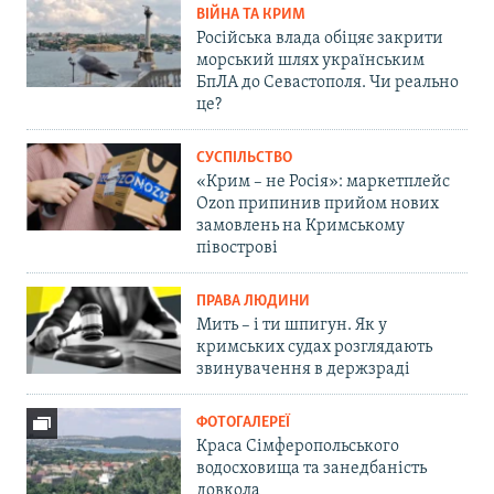
ВІЙНА ТА КРИМ
Російська влада обіцяє закрити
морський шлях українським
БпЛА до Севастополя. Чи реально
це?
СУСПІЛЬСТВО
«Крим – не Росія»: маркетплейс
Ozon припинив прийом нових
замовлень на Кримському
півострові
ПРАВА ЛЮДИНИ
Мить – і ти шпигун. Як у
кримських судах розглядають
звинувачення в держзраді
ФОТОГАЛЕРЕЇ
Краса Сімферопольського
водосховища та занедбаність
довкола