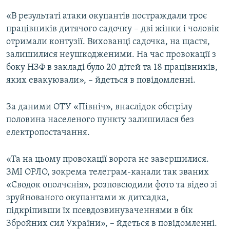
«В результаті атаки окупантів постраждали троє
працівників дитячого садочку – дві жінки і чоловік
отримали контузії. Вихованці садочка, на щастя,
залишилися неушкодженими. На час провокації з
боку НЗФ в закладі було 20 дітей та 18 працівників,
яких евакуювали», – йдеться в повідомленні.
За даними ОТУ «Північ», внаслідок обстрілу
половина населеного пункту залишилася без
електропостачання.
«Та на цьому провокації ворога не завершилися.
ЗМІ ОРЛО, зокрема телеграм-канали так званих
«Сводок ополчєнія», розповсюдили фото та відео зі
зруйнованого окупантами ж дитсадка,
підкріпивши їх псевдозвинуваченнями в бік
Збройних сил України», – йдеться в повідомленні.