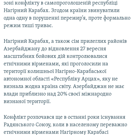
зоні конфлікту в самопроголошеній республіці
Нагірний Карабах. Згодом країни звинуватили
одна одну в порушенні перемир’я, проте формально
режим тиші триває.
Нагірний Карабах, а також сім прилеглих районів
Азербайджану до відновлення 27 вересня
масштабних бойових дій контролювалися
етнічними вірменами, які проголосили на
території колишньої Нагірно-Карабаської
автономної області «Республіку Арцах», яку не
визнала жодна країна світу. Азербайджан не має
влади приблизно над 20% своєї міжнародно
визнаної території.
Конфлікт розпочався ще в останні роки існування
Радянського Союзу, коли в населеному переважно
етнічними вірменами Нагірному Карабасі