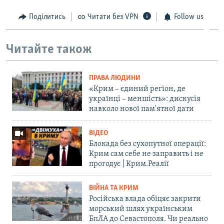
Auto
240p
360p
480p
480p
Поділитись
Читати без VPN
Follow us
720p
720p
1080p
Читайте також
1080p
ПРАВА ЛЮДИНИ
«Крим – єдиний регіон, де
українці – меншість»: дискусія
навколо нової пам'ятної дати
ВІДЕО
Блокада без сухопутної операції:
Крим сам себе не заправить і не
прогодує | Крим.Реалії
ВІЙНА ТА КРИМ
Російська влада обіцяє закрити
морський шлях українським
БпЛА до Севастополя. Чи реально