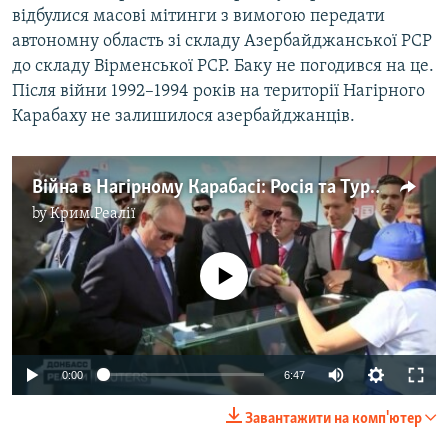
відбулися масові мітинги з вимогою передати
автономну область зі складу Азербайджанської РСР
до складу Вірменської РСР. Баку не погодився на це.
Після війни 1992­–1994 років на території Нагірного
Карабаху не залишилося азербайджанців.
Війна в Нагірному Карабасі: Росія та Туреччина зійдуться за Південний Кавказ?
by
Крим.Реалії
No media source currently available
Auto
0:00
6:47
240p
Завантажити на комп'ютер
360p