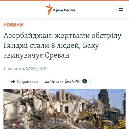
Доступність
посилання
Перейти
НОВИНИ
до
НОВИНИ
Азербайджан: жертвами обстрілу
основного
ВОДА.КРИМ
матеріалу
Гянджі стали 8 людей, Баку
ВІДЕО ТА ФОТО
Перейти
звинувачує Єреван
до
ПОЛІТИКА
основної
11 жовтень 2020, 14:01
БЛОГИ
навігації
Перейти
Поділитись
Читати без VPN
ПОГЛЯД
до
ІНТЕРВ'Ю
пошуку
ВСЕ ЗА ДЕНЬ
СПЕЦПРОЕКТИ
ЯК ОБІЙТИ БЛОКУВАННЯ
ДЕПОРТАЦІЯ