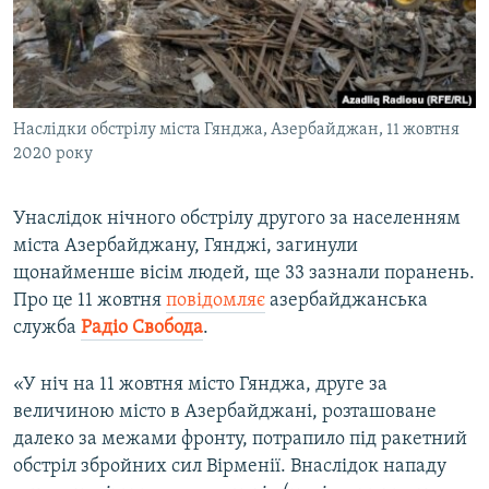
ВІДЕОУРОКИ «ELIFBE»
Русский
СВІДЧЕННЯ ОКУПАЦІЇ
Qırımtatar
УКРАЇНСЬКА ПРОБЛЕМА КРИМУ
Наслідки обстрілу міста Гянджа, Азербайджан, 11 жовтня
ДОЛУЧАЙСЯ!
ІНФОГРАФІКА
2020 року
Унаслідок нічного обстрілу другого за населенням
Усі сайти RFE/RL
міста Азербайджану, Гянджі, загинули
щонайменше вісім людей, ще 33 зазнали поранень.
Про це 11 жовтня
повідомляє
азербайджанська
служба
Радіо Свобода
.
«У ніч на 11 жовтня місто Гянджа, друге за
величиною місто в Азербайджані, розташоване
далеко за межами фронту, потрапило під ракетний
обстріл збройних сил Вірменії. Внаслідок нападу