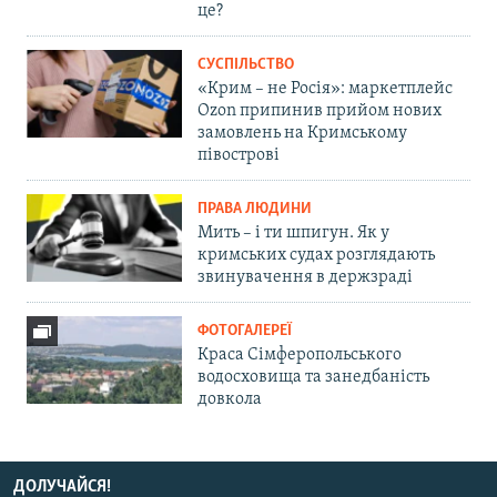
це?
СУСПІЛЬСТВО
«Крим – не Росія»: маркетплейс
Ozon припинив прийом нових
замовлень на Кримському
півострові
ПРАВА ЛЮДИНИ
Мить – і ти шпигун. Як у
кримських судах розглядають
звинувачення в держзраді
ФОТОГАЛЕРЕЇ
Краса Сімферопольського
водосховища та занедбаність
довкола
ДОЛУЧАЙСЯ!