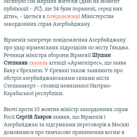
загинуло сім мирних жителів (дані на момент
публікації –
РС
), ще 34 були поранені, серед них
діти», – ідеться в
повідомленні
Міністерства
закордонних справ Азербайджану.
Вірменія заперечує повідомлення Азербайджану
про удар вірменських підрозділів по місту Гянджа.
Речниця міністра оборони Вірменії
Шушан
Степанян
сказала
агенції «Арменпрес», що заява
Баку є брехнею. У Єревані також заявляють про
обстріл азербайджанськими силами міста
Степанакерт – столиці невизнаної Нагірно-
Карабаської республіки.
Вночі проти 10 жовтня міністр закордонних справ
Росії
Сергій Лавров
заявив, що Вірменія і
Азербайджан за підсумками переговорів в Москві
домовилися про тимчасове припинення вогню в