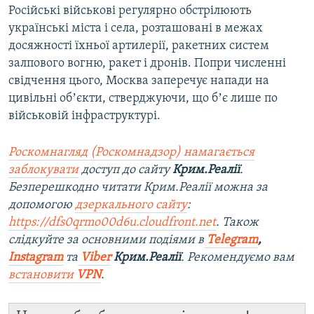
Російські військові регулярно обстрілюють
українські міста і села, розташовані в межах
досяжності їхньої артилерії, ракетних систем
залпового вогню, ракет і дронів. Попри численні
свідчення цього, Москва заперечує напади на
цивільні обʼєкти, стверджуючи, що бʼє лише по
військовій інфраструктурі.
Роскомнагляд (Роскомнадзор) намагається
заблокувати
доступ до сайту
Крим.Реалії
.
Безперешкодно читати Крим.Реалії можна за
допомогою
дзеркального сайту
:
https://dfs0qrmo00d6u.cloudfront.net
. Також
слідкуйте за основними подіями в
Telegram
,
Instagram
та
Viber
Крим.Реалії
. Рекомендуємо вам
встановити
VPN
.