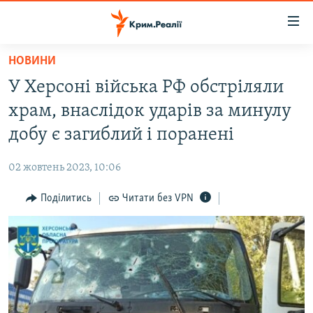
Доступність
посилання
Перейти
НОВИНИ
до
НОВИНИ
У Херсоні війська РФ обстріляли
основного
ВОДА.КРИМ
матеріалу
храм, внаслідок ударів за минулу
ВІДЕО ТА ФОТО
Перейти
добу є загиблий і поранені
до
ПОЛІТИКА
основної
02 жовтень 2023, 10:06
БЛОГИ
навігації
Перейти
Поділитись
Читати без VPN
ПОГЛЯД
до
ІНТЕРВ'Ю
пошуку
ВСЕ ЗА ДЕНЬ
СПЕЦПРОЕКТИ
ЯК ОБІЙТИ БЛОКУВАННЯ
ДЕПОРТАЦІЯ