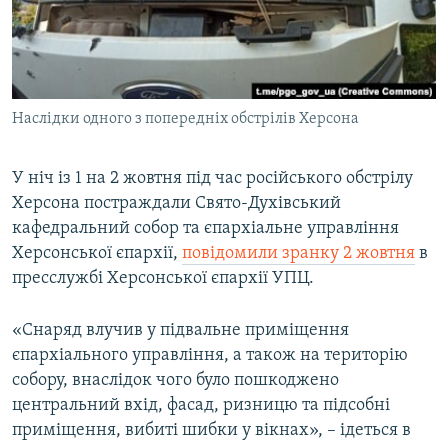
ВІДЕОУРОКИ «ELIFBE»
Русский
СВІДЧЕННЯ ОКУПАЦІЇ
Qırımtatar
УКРАЇНСЬКА ПРОБЛЕМА КРИМУ
Наслідки одного з попередніх обстрілів Херсона
ДОЛУЧАЙСЯ!
ІНФОГРАФІКА
У ніч із 1 на 2 жовтня під час російського обстрілу
Херсона постраждали Свято-Духівський
Усі сайти RFE/RL
кафедральний собор та єпархіальне управління
Херсонської єпархії,
повідомили зранку 2 жовтня
в
пресслужбі Херсонської єпархії УПЦ.
«Снаряд влучив у підвальне приміщення
єпархіального управління, а також на територію
собору, внаслідок чого було пошкоджено
центральний вхід, фасад, ризницю та підсобні
приміщення, вибиті шибки у вікнах», – ідеться в