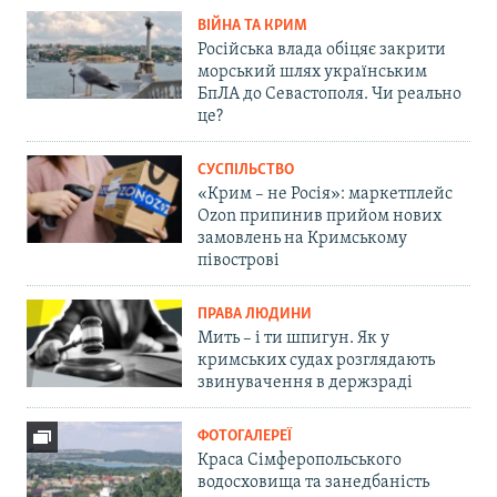
ВІЙНА ТА КРИМ
Російська влада обіцяє закрити
морський шлях українським
БпЛА до Севастополя. Чи реально
це?
СУСПІЛЬСТВО
«Крим – не Росія»: маркетплейс
Ozon припинив прийом нових
замовлень на Кримському
півострові
ПРАВА ЛЮДИНИ
Мить – і ти шпигун. Як у
кримських судах розглядають
звинувачення в держзраді
ФОТОГАЛЕРЕЇ
Краса Сімферопольського
водосховища та занедбаність