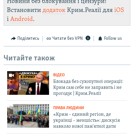
Новини без блокування і цензури!
Встановити
додаток
Крим.Реалії для
iOS
і
Android
.
Поділитись
Читати без VPN
Follow us
Читайте також
ВІДЕО
Блокада без сухопутної операції:
Крим сам себе не заправить і не
прогодує | Крим.Реалії
ПРАВА ЛЮДИНИ
«Крим – єдиний регіон, де
українці – меншість»: дискусія
навколо нової пам'ятної дати