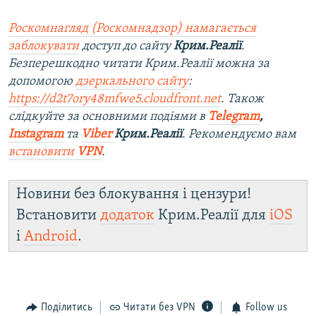
Роскомнагляд (Роскомнадзор) намагається
заблокувати
доступ до сайту
Крим.Реалії
.
Безперешкодно читати Крим.Реалії можна за
допомогою
дзеркального сайту
:
https://d2t7ory48mfwe5.cloudfront.net
. Також
слідкуйте за основними подіями в
Telegram
,
Instagram
та
Viber
Крим.Реалії
. Рекомендуємо вам
встановити
VPN
.
Новини без блокування і цензури!
Встановити
додаток
Крим.Реалії для
iOS
і
Android
.
Поділитись
Читати без VPN
Follow us