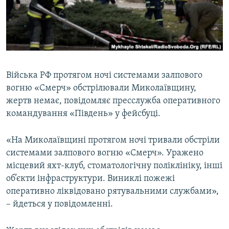
ВІДЕОУРОКИ «ELIFBE»
Русский
СВІДЧЕННЯ ОКУПАЦІЇ
Qırımtatar
УКРАЇНСЬКА ПРОБЛЕМА КРИМУ
ДОЛУЧАЙСЯ!
ІНФОГРАФІКА
Війська РФ протягом ночі системами залпового
вогню «Смерч» обстрілювали Миколаївщину,
жертв немає, повідомляє пресслужба оперативного
Усі сайти RFE/RL
командування «Південь» у фейсбуці.
«На Миколаївщині протягом ночі тривали обстріли
системами залпового вогню «Смерч». Уражено
місцевий яхт-клуб, стоматологічну поліклініку, інші
об’єкти інфраструктури. Виниклі пожежі
оперативно ліквідовано рятувальними службами»,
– йдеться у повідомленні.