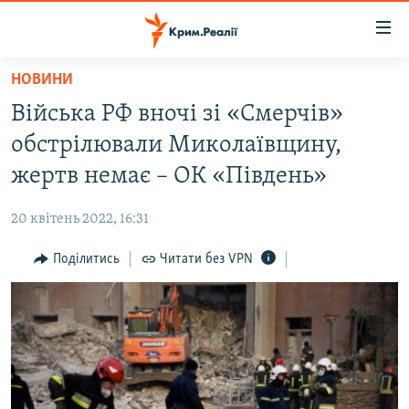
Доступність
посилання
Перейти
НОВИНИ
до
НОВИНИ
Війська РФ вночі зі «Смерчів»
основного
ВОДА.КРИМ
матеріалу
обстрілювали Миколаївщину,
ВІДЕО ТА ФОТО
Перейти
жертв немає – ОК «Південь»
до
ПОЛІТИКА
основної
20 квітень 2022, 16:31
БЛОГИ
навігації
Перейти
Поділитись
Читати без VPN
ПОГЛЯД
до
ІНТЕРВ'Ю
пошуку
ВСЕ ЗА ДЕНЬ
СПЕЦПРОЕКТИ
ЯК ОБІЙТИ БЛОКУВАННЯ
ДЕПОРТАЦІЯ