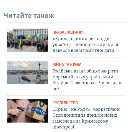
Читайте також
ПРАВА ЛЮДИНИ
«Крим – єдиний регіон, де
українці – меншість»: дискусія
навколо нової пам'ятної дати
ВІЙНА ТА КРИМ
Російська влада обіцяє закрити
морський шлях українським
БпЛА до Севастополя. Чи реально
це?
СУСПІЛЬСТВО
«Крим – не Росія»: маркетплейс
Ozon припинив прийом нових
замовлень на Кримському
півострові