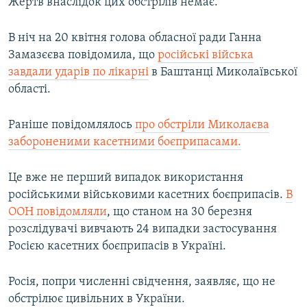
Жертв внаслідок цих обстрілів немає.
В ніч на 20 квітня голова обласної ради Ганна
Замазєєва повідомила, що
російські війська
завдали ударів по лікарні
в Баштанці Миколаївської
області.
Раніше повідомлялось
про обстріли Миколаєва
забороненими касетними боєприпасами.
Це вже не перший випадок використання
російськими військовими касетних боєприпасів.
В
ООН повідомляли
, що станом на 30 березня
розслідувачі вивчають 24 випадки застосування
Росією касетних боєприпасів в Україні.
Росія, попри численні свідчення, заявляє, що не
обстрілює цивільних в України.