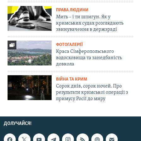
ПРАВА ЛЮДИНИ
Мить – і ти шпигун. Як у
кримських судах розглядають
звинувачення в держзраді
ФОТОГАЛЕРЕЇ
Краса Сімферопольського
водосховища та занедбаність
довкола
ВІЙНА ТА КРИМ
Сорок днів, сорок ночей. Про
результати кримської операції з
примусу Росії до миру
ДОЛУЧАЙСЯ!