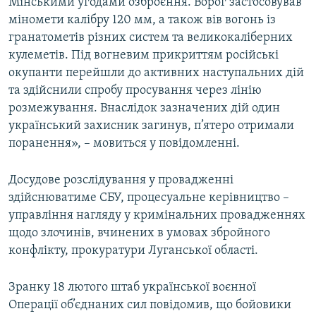
Мінськими угодами озброєння. Ворог застосовував
міномети калібру 120 мм, а також вів вогонь із
гранатометів різних систем та великокаліберних
кулеметів. Під вогневим прикриттям російські
окупанти перейшли до активних наступальних дій
та здійснили спробу просування через лінію
розмежування. Внаслідок зазначених дій один
український захисник загинув, п’ятеро отримали
поранення», – мовиться у повідомленні.
Досудове розслідування у провадженні
здійснюватиме СБУ, процесуальне керівництво –
управління нагляду у кримінальних провадженнях
щодо злочинів, вчинених в умовах збройного
конфлікту, прокуратури Луганської області.
Зранку 18 лютого штаб української воєнної
Операції об’єднаних сил повідомив, що бойовики