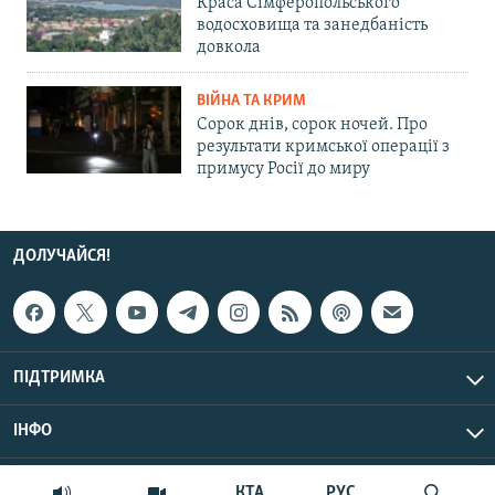
Краса Сімферопольського
водосховища та занедбаність
довкола
ВІЙНА ТА КРИМ
Сорок днів, сорок ночей. Про
результати кримської операції з
примусу Росії до миру
ДОЛУЧАЙСЯ!
ПІДТРИМКА
ІНФО
© Крим.Реалії, 2026 | Усі права застережено.
КТА
РУС