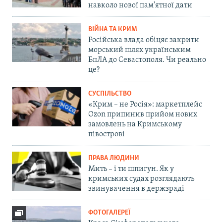
навколо нової пам'ятної дати
ВІЙНА ТА КРИМ
Російська влада обіцяє закрити
морський шлях українським
БпЛА до Севастополя. Чи реально
це?
СУСПІЛЬСТВО
«Крим – не Росія»: маркетплейс
Ozon припинив прийом нових
замовлень на Кримському
півострові
ПРАВА ЛЮДИНИ
Мить – і ти шпигун. Як у
кримських судах розглядають
звинувачення в держзраді
ФОТОГАЛЕРЕЇ