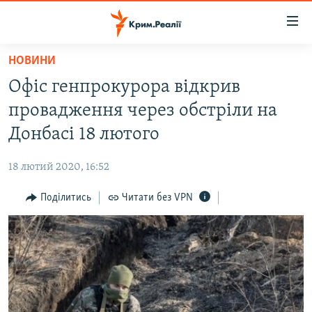
Доступність
посилання
Перейти
НОВИНИ
до
НОВИНИ
Офіс генпрокурора відкрив
основного
ВОДА.КРИМ
матеріалу
провадження через обстріли на
ВІДЕО ТА ФОТО
Перейти
Донбасі 18 лютого
до
ПОЛІТИКА
основної
18 лютий 2020, 16:52
БЛОГИ
навігації
Перейти
Поділитись
Читати без VPN
ПОГЛЯД
до
ІНТЕРВ'Ю
пошуку
ВСЕ ЗА ДЕНЬ
СПЕЦПРОЕКТИ
ЯК ОБІЙТИ БЛОКУВАННЯ
ДЕПОРТАЦІЯ