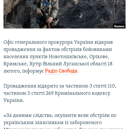
ВІДЕОУРОКИ «ELIFBE»
Русский
СВІДЧЕННЯ ОКУПАЦІЇ
Qırımtatar
УКРАЇНСЬКА ПРОБЛЕМА КРИМУ
ДОЛУЧАЙСЯ!
ІНФОГРАФІКА
Офіс генерального прокурора України відкрив
провадження за фактом обстрілів бойовиками
населених пунктів Новотошківське, Оріхове,
Усі сайти RFE/RL
Кримське, Хутір Вільний Луганської області 18
лютого, інформує
Радіо Свобода
.
Провадження відкрито за частиною 3 статті 110,
частиною 5 статті 269 Кримінального кодексу
України.
«За даними слідства, окупанти вели обстріли по
українським захисникам із забороненого