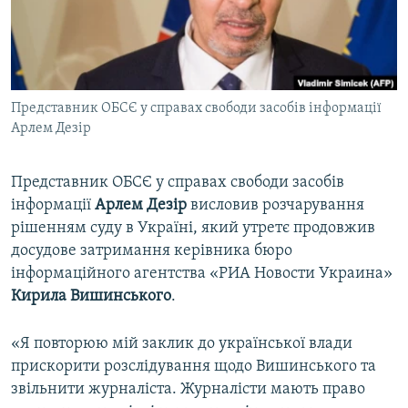
ВІДЕОУРОКИ «ELIFBE»
Русский
СВІДЧЕННЯ ОКУПАЦІЇ
Qırımtatar
УКРАЇНСЬКА ПРОБЛЕМА КРИМУ
Представник ОБСЄ у справах свободи засобів інформації
ДОЛУЧАЙСЯ!
ІНФОГРАФІКА
Арлем Дезір
Представник ОБСЄ у справах свободи засобів
Усі сайти RFE/RL
інформації
Арлем Дезір
висловив розчарування
рішенням суду в Україні, який утретє продовжив
досудове затримання керівника бюро
інформаційного агентства «РИА Новости Украина»
Кирила Вишинського
.
«Я повторюю мій заклик до української влади
прискорити розслідування щодо Вишинського та
звільнити журналіста. Журналісти мають право