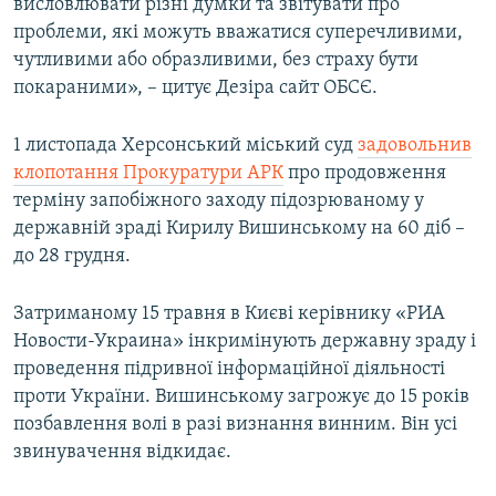
висловлювати різні думки та звітувати про
проблеми, які можуть вважатися суперечливими,
чутливими або образливими, без страху бути
покараними», – цитує Дезіра сайт ОБСЄ.
1 листопада Херсонський міський суд
задовольнив
клопотання Прокуратури АРК
про продовження
терміну запобіжного заходу підозрюваному у
державній зраді Кирилу Вишинському на 60 діб –
до 28 грудня.
Затриманому 15 травня в Києві керівнику «РИА
Новости-Украина» інкримінують державну зраду і
проведення підривної інформаційної діяльності
проти України. Вишинському загрожує до 15 років
позбавлення волі в разі визнання винним. Він усі
звинувачення відкидає.