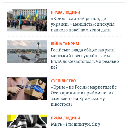
ПРАВА ЛЮДИНИ
«Крим – єдиний регіон, де
українці – меншість»: дискусія
навколо нової пам'ятної дати
ВІЙНА ТА КРИМ
Російська влада обіцяє закрити
морський шлях українським
БпЛА до Севастополя. Чи реально
це?
СУСПІЛЬСТВО
«Крим – не Росія»: маркетплейс
Ozon припинив прийом нових
замовлень на Кримському
півострові
ПРАВА ЛЮДИНИ
Мить – і ти шпигун. Як у