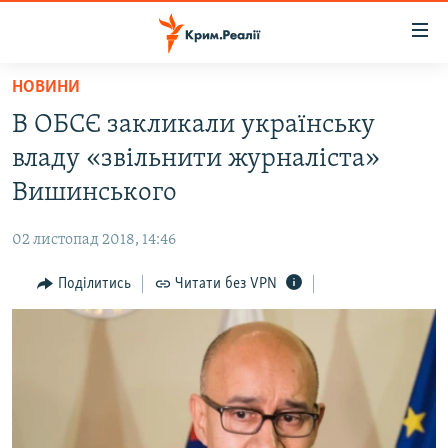
Доступність
посилання
Перейти
НОВИНИ
до
НОВИНИ
В ОБСЄ закликали українську
основного
ВОДА.КРИМ
матеріалу
владу «звільнити журналіста»
ВІДЕО ТА ФОТО
Перейти
Вишинського
до
ПОЛІТИКА
основної
02 листопад 2018, 14:46
БЛОГИ
навігації
Перейти
Поділитись
Читати без VPN
ПОГЛЯД
до
ІНТЕРВ'Ю
пошуку
ВСЕ ЗА ДЕНЬ
СПЕЦПРОЕКТИ
ЯК ОБІЙТИ БЛОКУВАННЯ
ДЕПОРТАЦІЯ