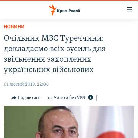
Доступність
посилання
Перейти
НОВИНИ
до
НОВИНИ
Очільник МЗС Туреччини:
основного
ВОДА.КРИМ
матеріалу
докладаємо всіх зусиль для
ВІДЕО ТА ФОТО
Перейти
звільнення захоплених
до
ПОЛІТИКА
українських військових
основної
БЛОГИ
навігації
01 лютий 2019, 22:06
Перейти
ПОГЛЯД
до
Поділитись
Читати без VPN
ІНТЕРВ'Ю
пошуку
ВСЕ ЗА ДЕНЬ
СПЕЦПРОЕКТИ
ЯК ОБІЙТИ БЛОКУВАННЯ
ДЕПОРТАЦІЯ