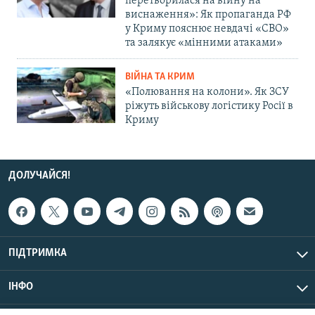
перетворилася на війну на
виснаження»: Як пропаганда РФ
у Криму пояснює невдачі «СВО»
та залякує «мінними атаками»
ВІЙНА ТА КРИМ
«Полювання на колони». Як ЗСУ
ріжуть військову логістику Росії в
Криму
ДОЛУЧАЙСЯ!
ПІДТРИМКА
ІНФО