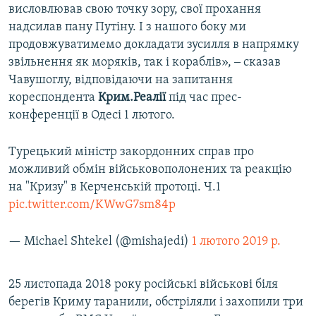
висловлював свою точку зору, свої прохання
надсилав пану Путіну. І з нашого боку ми
продовжуватимемо докладати зусилля в напрямку
звільнення як моряків, так і кораблів», ‒ сказав
Чавушоглу, відповідаючи на запитання
кореспондента
Крим.Реалії
під час прес-
конференції в Одесі 1 лютого.
Турецький міністр закордонних справ про
можливий обмін військовополонених та реакцію
на "Кризу" в Керченській протоці. Ч.1
pic.twitter.com/KWwG7sm84p
— Michael Shtekel (@mishajedi)
1 лютого 2019 р.
25 листопада 2018 року російські військові біля
берегів Криму таранили, обстріляли і захопили три