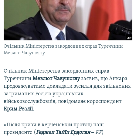
ВІДЕОУРОКИ «ELIFBE»
Русский
СВІДЧЕННЯ ОКУПАЦІЇ
Qırımtatar
УКРАЇНСЬКА ПРОБЛЕМА КРИМУ
ДОЛУЧАЙСЯ!
ІНФОГРАФІКА
Очільник Міністерства закордонних справ Туреччини
Мевлют Чавушоглу
Усі сайти RFE/RL
Очільник Міністерства закордонних справ
Туреччини
Мевлют Чавушоглу
заявив, що Анкара
продовжуватиме докладати зусилля для звільнення
затриманих Росією українських
військовослужбовців, повідомляє кореспондент
Крим.Реалії
.
«Після кризи в керченській протоці наш
президенте (
Реджеп Тайїп Ердоган
‒ КР
)