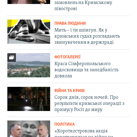
замовлень на Кримському
півострові
ПРАВА ЛЮДИНИ
Мить – і ти шпигун. Як у
кримських судах розглядають
звинувачення в держзраді
ФОТОГАЛЕРЕЇ
Краса Сімферопольського
водосховища та занедбаність
довкола
ВІЙНА ТА КРИМ
Сорок днів, сорок ночей. Про
результати кримської операції з
примусу Росії до миру
ПОЛІТИКА
«Короткострокова акція