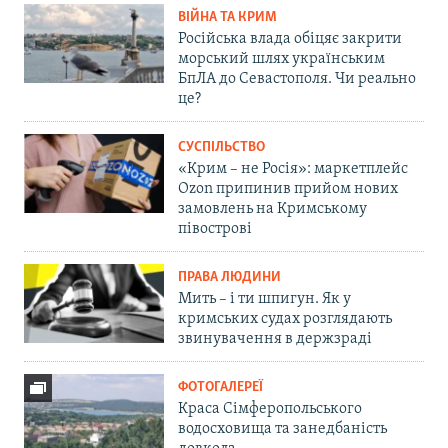
ВІЙНА ТА КРИМ
Російська влада обіцяє закрити
морський шлях українським
БпЛА до Севастополя. Чи реально
це?
СУСПІЛЬСТВО
«Крим – не Росія»: маркетплейс
Ozon припинив прийом нових
замовлень на Кримському
півострові
ПРАВА ЛЮДИНИ
Мить – і ти шпигун. Як у
кримських судах розглядають
звинувачення в держзраді
ФОТОГАЛЕРЕЇ
Краса Сімферопольського
водосховища та занедбаність