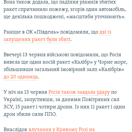
Вона також додала, що падіння уламків збитих
ракет спричинило пожежу, згорів один автомобіль,
ще декілька пошкоджені, «масштаби уточнюють».
Раніше в ОК «Південь» повідомили, що
дві із
запущених ракет були збиті
.
Ввечері 13 червня військові повідомили, що Росія
вивела ще один носій ракет «Калібр» у Чорне море,
збільшивши загальний імовірний залп «Калібрів»
до 20 одиниць
.
У ніч на 13 червня
Росія також завдала удару
по
Україні, запустивши, за даними Повітряних сил
ЗСУ, 15 ракет і чотири дрони. Із них 11 ракет і один
дрон збили сили ППО.
Внаслідок
влучання у Кривому Розі на