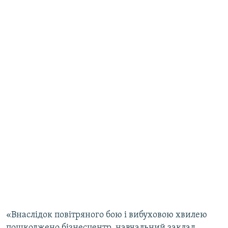
«Внаслідок повітряного бою і вибуховою хвилею
пошкоджено бізнесцентр, навчальний заклад,