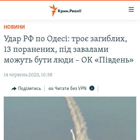
Доступність
посилання
Перейти
НОВИНИ
до
НОВИНИ
Удар РФ по Одесі: троє загиблих,
основного
ВОДА.КРИМ
матеріалу
13 поранених, під завалами
ВІДЕО ТА ФОТО
Перейти
можуть бути люди – ОК «Південь»
до
ПОЛІТИКА
основної
14 червень 2023, 10:38
БЛОГИ
навігації
Перейти
Поділитись
Читати без VPN
ПОГЛЯД
до
ІНТЕРВ'Ю
пошуку
ВСЕ ЗА ДЕНЬ
СПЕЦПРОЕКТИ
ЯК ОБІЙТИ БЛОКУВАННЯ
ДЕПОРТАЦІЯ