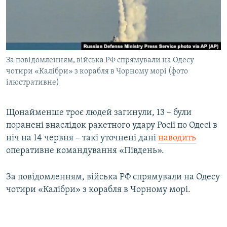
ВІДЕОУРОКИ «ELIFBE»
Русский
СВІДЧЕННЯ ОКУПАЦІЇ
Qırımtatar
УКРАЇНСЬКА ПРОБЛЕМА КРИМУ
За повідомленням, війська РФ спрямували на Одесу
ДОЛУЧАЙСЯ!
ІНФОГРАФІКА
чотири «Калібри» з корабля в Чорному морі (фото
ілюстративне)
Усі сайти RFE/RL
Щонайменше троє людей загинули, 13 – були
поранені внаслідок ракетного удару Росії по Одесі в
ніч на 14 червня – такі уточнені дані
наводить
оперативне командування «Південь».
За повідомленням, війська РФ спрямували на Одесу
чотири «Калібри» з корабля в Чорному морі.