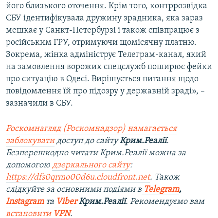
його близького оточення. Крім того, контррозвідка
СБУ ідентифікувала дружину зрадника, яка зараз
мешкає у Санкт-Петербурзі і також співпрацює з
російським ГРУ, отримуючи щомісячну платню.
Зокрема, жінка адмініструє Телеграм-канал, який
на замовлення ворожих спецслужб поширює фейки
про ситуацію в Одесі. Вирішується питання щодо
повідомлення їй про підозру у державній зраді», –
зазначили в СБУ.
Роскомнагляд (Роскомнадзор) намагається
заблокувати
доступ до
сайту
Крим.Реалії
.
Безперешкодно читати Крим.Реалії можна за
допомогою
дзеркального сайту
:
https://dfs0qrmo00d6u.cloudfront.net
. Також
слідкуйте за основними подіями в
Telegram
,
Instagram
та
Viber
Крим.Реалії
. Рекомендуємо вам
встановити
VPN
.