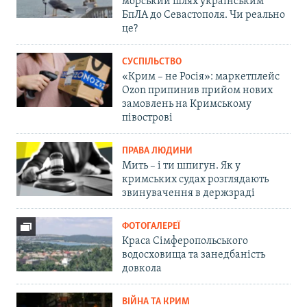
морський шлях українським
БпЛА до Севастополя. Чи реально
це?
СУСПІЛЬСТВО
«Крим – не Росія»: маркетплейс
Ozon припинив прийом нових
замовлень на Кримському
півострові
ПРАВА ЛЮДИНИ
Мить – і ти шпигун. Як у
кримських судах розглядають
звинувачення в держзраді
ФОТОГАЛЕРЕЇ
Краса Сімферопольського
водосховища та занедбаність
довкола
ВІЙНА ТА КРИМ