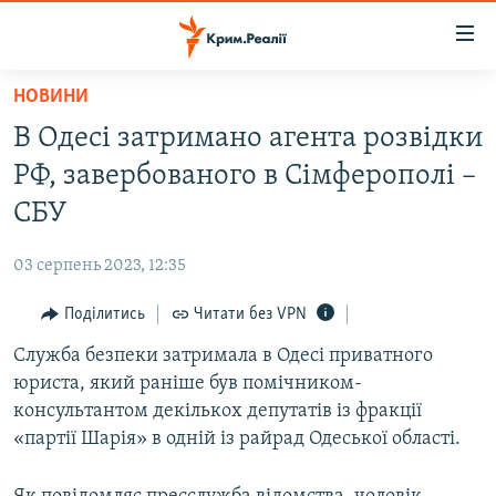
Доступність
посилання
Перейти
НОВИНИ
до
НОВИНИ
В Одесі затримано агента розвідки
основного
ВОДА.КРИМ
матеріалу
РФ, завербованого в Сімферополі –
ВІДЕО ТА ФОТО
Перейти
СБУ
до
ПОЛІТИКА
основної
03 серпень 2023, 12:35
БЛОГИ
навігації
Перейти
Поділитись
Читати без VPN
ПОГЛЯД
до
Служба безпеки затримала в Одесі приватного
ІНТЕРВ'Ю
пошуку
юриста, який раніше був помічником-
ВСЕ ЗА ДЕНЬ
консультантом декількох депутатів із фракції
СПЕЦПРОЕКТИ
«партії Шарія» в одній із райрад Одеської області.
ЯК ОБІЙТИ БЛОКУВАННЯ
ДЕПОРТАЦІЯ