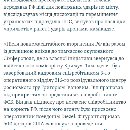
Як повідомляє пресслужба відомства, чоловік
ВІДЕОУРОКИ «ELIFBE»
передавав РФ цілі для повітряних ударів по місту,
Русский
відслідковував місця дислокації та переміщення
СВІДЧЕННЯ ОКУПАЦІЇ
Qırımtatar
українських підрозділів ППО, звітував про наслідки
УКРАЇНСЬКА ПРОБЛЕМА КРИМУ
«прильотів» ракет і ударів дронами-камікадзе.
ДОЛУЧАЙСЯ!
ІНФОГРАФІКА
«Після повномасштабного вторгнення РФ він разом
із дружиною виїхав до тимчасово окупованого
Сімферополя, де за власної ініціативи звернувся до
Усі сайти RFE/RL
«військового комісаріату Криму». Там одесит був
завербований кадровим співробітником 3-го
оперативного відділу 316-го розвідувального центру
російського гру Григорієм Івановим. Він працював
під прикриттям та представився співробітником
ФСБ. Він дав підписку про негласне співробітництво
на користь РФ, після чого агенту було присвоєно
оперативний псевдонім Diezel. Фігурант отримав
500 доларів США «авансу» за проведення