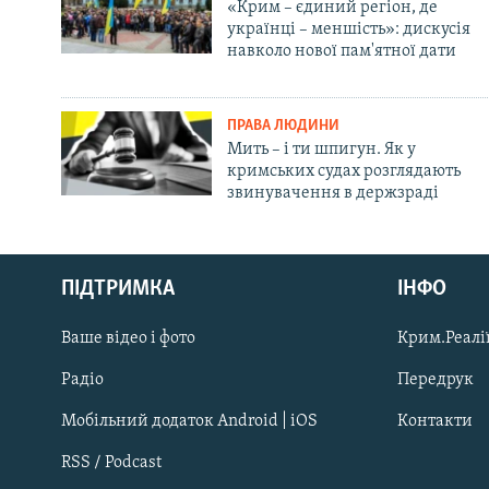
«Крим – єдиний регіон, де
українці – меншість»: дискусія
навколо нової пам'ятної дати
ПРАВА ЛЮДИНИ
Мить – і ти шпигун. Як у
кримських судах розглядають
звинувачення в держзраді
Русский
ПІДТРИМКА
ІНФО
Qırımtatar
Ваше відео і фото
Крим.Реалії
ДОЛУЧАЙСЯ!
Радіо
Передрук
Мобільний додаток Android | iOS
Контакти
RSS / Podcast