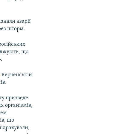
азнали аварії
ерез шторм.
 російських
ерджують, що
.
у Керченській
ів.
уту призведе
х організмів,
щем
ів, що
 підрахували,