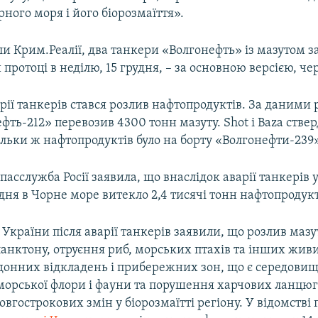
ного моря і його біорозмаїття».
и Крим.Реалії, два танкери «Волгонефть» із мазутом з
 протоці в неділю, 15 грудня, – за основною версією, ч
рії танкерів стався розлив нафтопродуктів. За даними
фть-212» перевозив 4300 тонн мазуту. Shot і Baza ств
льки ж нафтопродуктів було на борту «Волгонефти-239»
асслужба Росії заявила, що внаслідок аварії танкерів 
удня в Чорне море витекло 2,4 тисячі тонн нафтопродукт
 України після аварії танкерів заявили, що розлив маз
ланктону, отруєння риб, морських птахів та інших живи
донних відкладень і прибережних зон, що є середови
орської флори і фауни та порушення харчових ланцюг
овгострокових змін у біорозмаїтті регіону. У відомстві