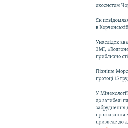
екосистем Чор
Як повідомлял
в Керченській
Унаслідок ава
ЗМІ, «Волгоне
приблизно сті
Пізніше Морсп
протоці 15 гр
У Мінекології
до загибелі п
забруднення 
проживання м
призведе до д