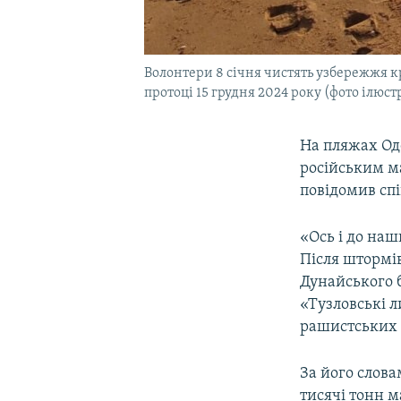
Волонтери 8 січня чистять узбережжя кр
протоці 15 грудня 2024 року (фото ілюс
На пляжах Од
російським ма
повідомив спі
«Ось і до наш
Після штормі
Дунайського 
«Тузловські л
рашистських т
За його слова
тисячі тонн 