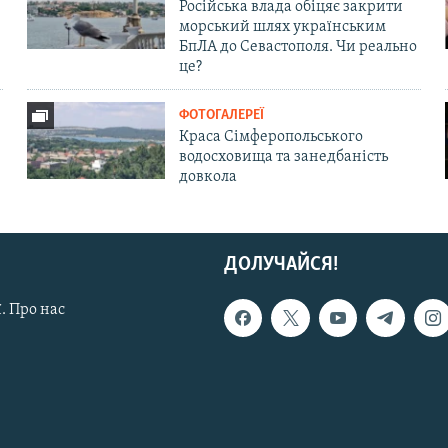
Російська влада обіцяє закрити
морський шлях українським
БпЛА до Севастополя. Чи реально
це?
ФОТОГАЛЕРЕЇ
Краса Сімферопольського
водосховища та занедбаність
довкола
ДОЛУЧАЙСЯ!
. Про нас