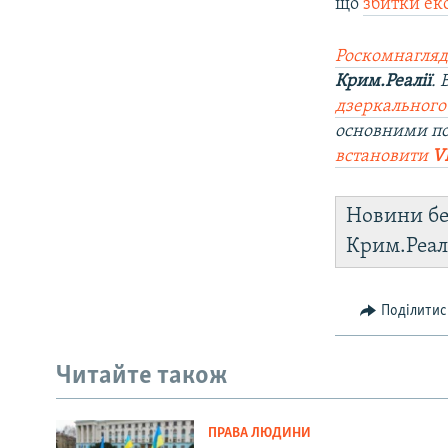
що
збитки ек
Роскомнагляд
Крим.Реалії
.
дзеркального
основними п
встановити
V
Новини бе
Крим.Реал
Поділитис
Читайте також
ПРАВА ЛЮДИНИ