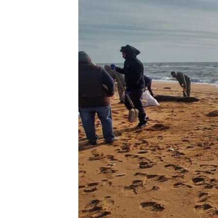
ВІДЕОУРОКИ «ELIFBE»
СВІДЧЕННЯ ОКУПАЦІЇ
УКРАЇНСЬКА ПРОБЛЕМА КРИМУ
ІНФОГРАФІКА