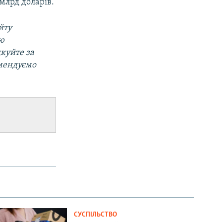
млрд доларів.
йту
ою
дкуйте за
омендуємо
СУСПІЛЬСТВО