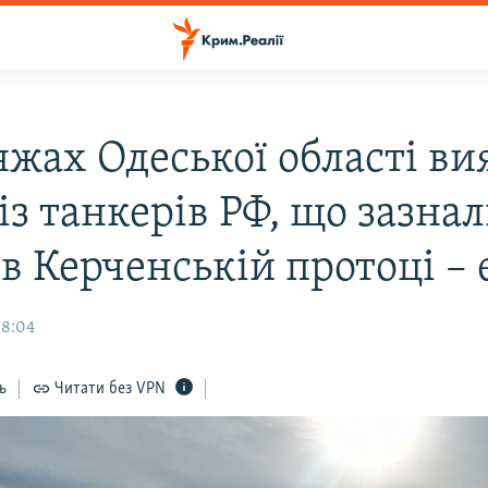
яжах Одеської області в
із танкерів РФ, що зазна
 в Керченській протоці – 
18:04
ь
Читати без VPN