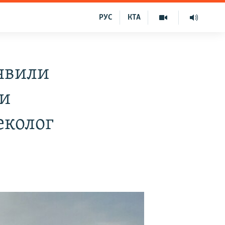
РУС
КТА
иявили
ли
еколог