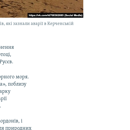
, які зазнали аварії в Керченській
днення
тоці,
Русєв.
орного моря.
а», поблизу
парку
рії
.
ордонів, і
для природних