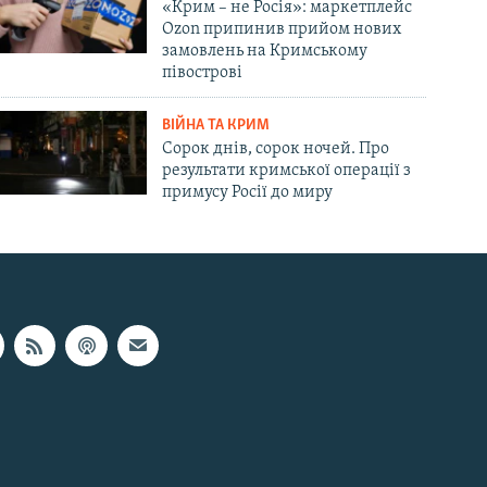
«Крим – не Росія»: маркетплейс
Ozon припинив прийом нових
замовлень на Кримському
півострові
ВІЙНА ТА КРИМ
Сорок днів, сорок ночей. Про
результати кримської операції з
примусу Росії до миру