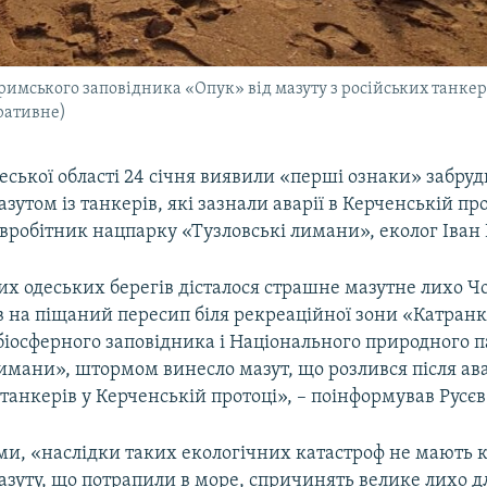
имського заповідника «Опук» від мазуту з російських танкерів
тративне)
еської області 24 січня виявили «перші ознаки» забру
зутом із танкерів, які зазнали аварії в Керченській про
вробітник нацпарку «Тузловські лимани», еколог Іван 
их одеських берегів дісталося страшне мазутне лихо Ч
в на піщаний пересип біля рекреаційної зони «Катранк
біосферного заповідника і Національного природного 
имани», штормом винесло мазут, що розлився після ава
анкерів у Керченській протоці», – поінформував Русєв
ми, «наслідки таких екологічних катастроф не мають к
мазуту, що потрапили в море, спричинять велике лихо 