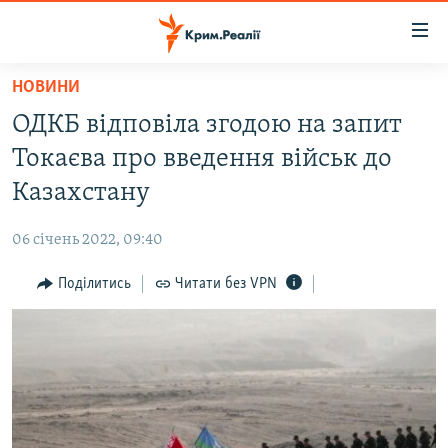
Доступність
посилання
Перейти
НОВИНИ
до
НОВИНИ
ОДКБ відповіла згодою на запит
основного
ВОДА.КРИМ
матеріалу
Токаєва про введення військ до
ВІДЕО ТА ФОТО
Перейти
Казахстану
до
ПОЛІТИКА
основної
06 січень 2022, 09:40
БЛОГИ
навігації
Перейти
Поділитись
Читати без VPN
ПОГЛЯД
до
ІНТЕРВ'Ю
пошуку
ВСЕ ЗА ДЕНЬ
СПЕЦПРОЕКТИ
ЯК ОБІЙТИ БЛОКУВАННЯ
ДЕПОРТАЦІЯ