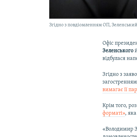
Згідно з повдіомленням ОП, Зеленський
Офіс президен
Зеленського
й
відбулася нап
Згідно з зая
загостренням 
вимагає її па
Крім того, ро
форматі»
, яка
«Володимир З
домовленостей