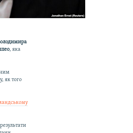
Володимира
мпео
, яка
рним
, як того
мандському
результати
плани