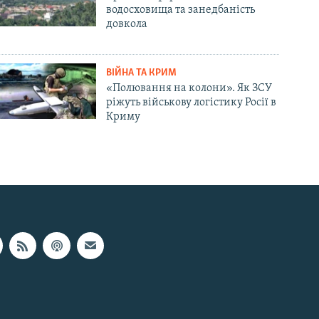
водосховища та занедбаність
довкола
ВІЙНА ТА КРИМ
«Полювання на колони». Як ЗСУ
ріжуть військову логістику Росії в
Криму