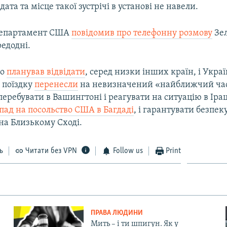
ата та місце такої зустрічі в установі не навели.
епартамент США
повідомив про телефонну розмову
Зел
едодні.
ео
планував відвідати
, серед низки інших країн, і Украї
ю поїздку
перенесли
на невизначений «найближчий час
перебувати в Вашингтоні і реагувати на ситуацію в Ірац
пад на посольство США в Багдаді
, і гарантувати безпек
на Близькому Сході.
ь
Читати без VPN
Follow us
Print
ПРАВА ЛЮДИНИ
Мить – і ти шпигун. Як у