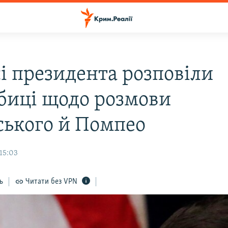
сі президента розповіли
биці щодо розмови
ського й Помпео
15:03
ь
Читати без VPN