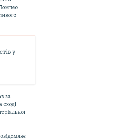
 Помпео
ливого
етів у
в за
а сході
теріальної
повідомляє