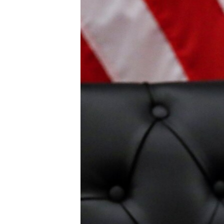
ВІДЕОУРОКИ «ELIFBE»
СВІДЧЕННЯ ОКУПАЦІЇ
УКРАЇНСЬКА ПРОБЛЕМА КРИМУ
ІНФОГРАФІКА