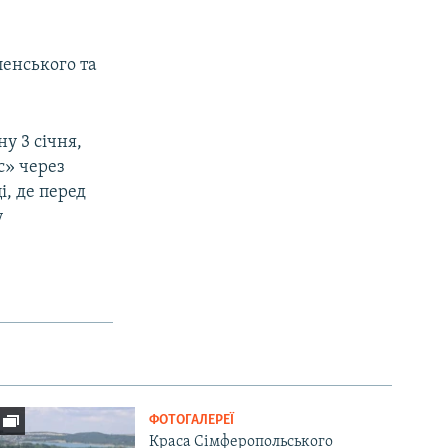
енського та
ну 3 січня,
» через
і, де перед
у
ФОТОГАЛЕРЕЇ
Краса Сімферопольського