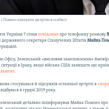
 і Помпео планують зустрітися особист
та України 7 січня
повідомив
про телефонну розмову
 державного секретаря Сполучених Штатів
Майка По
ередодні.
вою Офісу, Зеленський «висловив занепокоєння» ймові
ситуації в Іраку, якщо війська США залишать цю країну
рламент
.
змова стосувалася й підсумків останньої зустрічі в
«нор
 відбулася в грудні 2019 року.
еленський детально поінформував Майка Помпео про 
, досягнутих під час Нормандської зустрічі, а також 