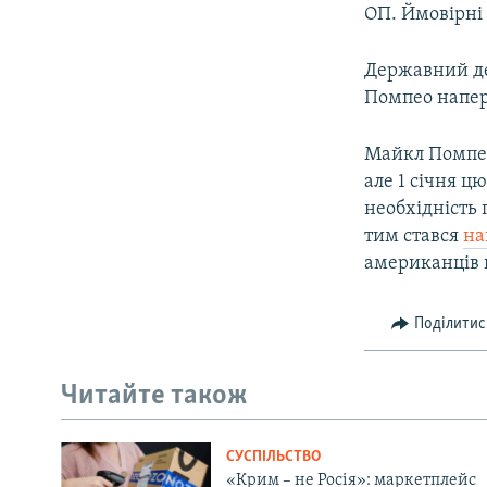
ОП. Ймовірні д
Державний д
Помпео напер
Майкл Помп
але 1 січня ц
необхідність 
тим стався
на
американців 
Поділитис
Читайте також
СУСПІЛЬСТВО
«Крим – не Росія»: маркетплейс