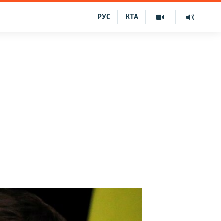
РУС
КТА