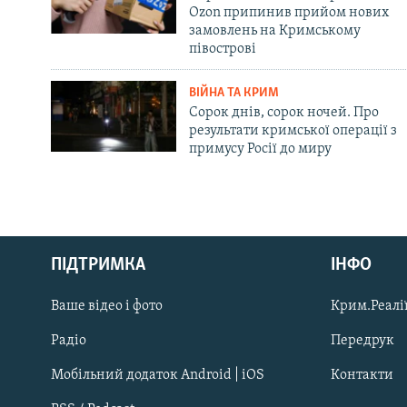
Ozon припинив прийом нових
замовлень на Кримському
півострові
ВІЙНА ТА КРИМ
Сорок днів, сорок ночей. Про
результати кримської операції з
примусу Росії до миру
Русский
ПІДТРИМКА
ІНФО
Qırımtatar
Ваше відео і фото
Крим.Реалії
ДОЛУЧАЙСЯ!
Радіо
Передрук
Мобільний додаток Android | iOS
Контакти