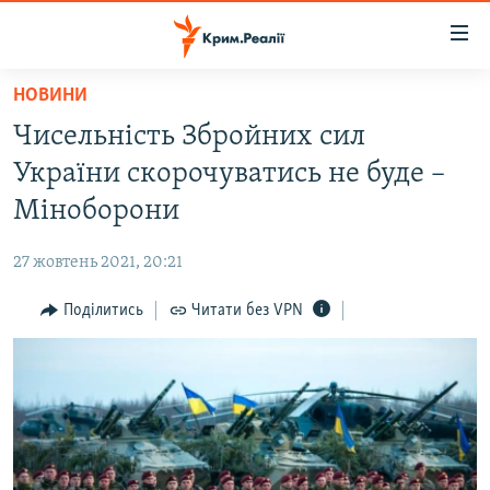
Доступність
посилання
Перейти
НОВИНИ
до
НОВИНИ
Чисельність Збройних сил
основного
ВОДА.КРИМ
матеріалу
України скорочуватись не буде –
ВІДЕО ТА ФОТО
Перейти
Міноборони
до
ПОЛІТИКА
основної
27 жовтень 2021, 20:21
БЛОГИ
навігації
Перейти
Поділитись
Читати без VPN
ПОГЛЯД
до
ІНТЕРВ'Ю
пошуку
ВСЕ ЗА ДЕНЬ
СПЕЦПРОЕКТИ
ЯК ОБІЙТИ БЛОКУВАННЯ
ДЕПОРТАЦІЯ