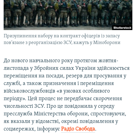
ВІДЕОУРОКИ «ELIFBE»
Русский
СВІДЧЕННЯ ОКУПАЦІЇ
Qırımtatar
УКРАЇНСЬКА ПРОБЛЕМА КРИМУ
Призупинення набору на контракт офіцерів із запасу
ДОЛУЧАЙСЯ!
ІНФОГРАФІКА
пов’язане з реорганізацією ЗСУ, кажуть у Міноборони
До нового навчального року протягом жовтня-
Усі сайти RFE/RL
листопада у Збройних силах України здійснюється
переміщення на посади, резерв для просування у
службі, а також призначення і переміщення
військовослужбовців «в умовах особливого
періоду». Цей процес не передбачає скорочення
чисельності ЗСУ. Про це повідомила у середу
пресслужба Міністерства оборони, спростовуючи,
як вказали у відомстві, окремі повідомлення у
соцмережах, інформує
Радіо Свобода
.