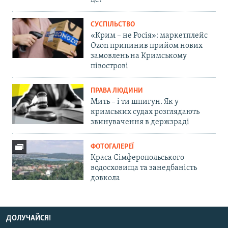
це?
СУСПІЛЬСТВО
«Крим – не Росія»: маркетплейс
Ozon припинив прийом нових
замовлень на Кримському
півострові
ПРАВА ЛЮДИНИ
Мить – і ти шпигун. Як у
кримських судах розглядають
звинувачення в держзраді
ФОТОГАЛЕРЕЇ
Краса Сімферопольського
водосховища та занедбаність
довкола
ДОЛУЧАЙСЯ!