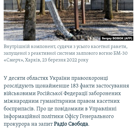
ВІДЕОУРОКИ «ELIFBE»
Русский
СВІДЧЕННЯ ОКУПАЦІЇ
Qırımtatar
УКРАЇНСЬКА ПРОБЛЕМА КРИМУ
ДОЛУЧАЙСЯ!
ІНФОГРАФІКА
Внутрішній компонент, судячи з усього касетної ракети,
запущеної з реактивної системи залпового вогню БМ-30
«Смерч», Харків, 23 березня 2022 року
Усі сайти RFE/RL
У десяти областях України правоохоронці
розслідують щонайменше 183 факти застосування
військовими Російської Федерації заборонених
міжнародним гуманітарним правом касетних
боєприпасів. Про це повідомили в Управлінні
інформаційної політики Офісу Генерального
прокурора на запит
Радіо Свобода
.