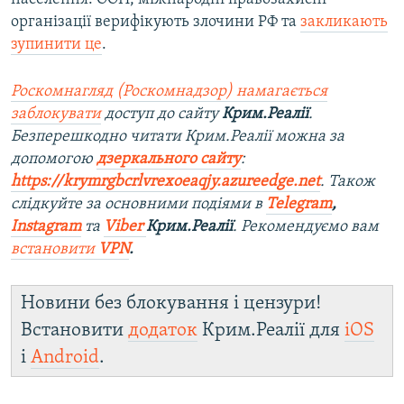
організації верифікують злочини РФ та
закликають
зупинити це
.
Роскомнагляд (Роскомнадзор) намагається
заблокувати
доступ до сайту
Крим.Реалії
.
Безперешкодно читати Крим.Реалії можна за
допомогою
дзеркального сайту
:
https://krymrgbcrlvrexoeaqjy.azureedge.net
. Також
слідкуйте за основними подіями в
Telegram
,
Instagram
та
Viber
Крим.Реалії
. Рекомендуємо вам
встановити
VPN
.
Новини без блокування і цензури!
Встановити
додаток
Крим.Реалії для
iOS
і
Android
.