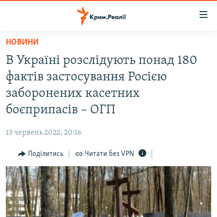
Доступність
посилання
Перейти
НОВИНИ
до
НОВИНИ
В Україні розслідують понад 180
основного
ВОДА.КРИМ
матеріалу
фактів застосування Росією
ВІДЕО ТА ФОТО
Перейти
заборонених касетних
до
ПОЛІТИКА
боєприпасів – ОГП
основної
БЛОГИ
навігації
13 червень 2022, 20:16
Перейти
ПОГЛЯД
до
Поділитись
Читати без VPN
ІНТЕРВ'Ю
пошуку
ВСЕ ЗА ДЕНЬ
СПЕЦПРОЕКТИ
ЯК ОБІЙТИ БЛОКУВАННЯ
ДЕПОРТАЦІЯ