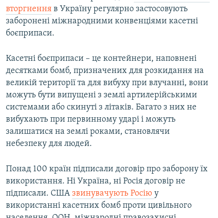
вторгнення
в Україну регулярно застосовують
заборонені міжнародними конвенціями касетні
боєприпаси.
Касетні боєприпаси – це контейнери, наповнені
десятками бомб, призначених для розкидання на
великій території та для вибуху при влучанні, вони
можуть бути випущені з землі артилерійськими
системами або скинуті з літаків. Багато з них не
вибухають при первинному ударі і можуть
залишатися на землі роками, становлячи
небезпеку для людей.
Понад 100 країн підписали договір про заборону їх
використання. Ні Україна, ні Росія договір не
підписали. США
звинувачують Росію
у
використанні касетних бомб проти цивільного
населення. ООН, міжнародні правозахисні