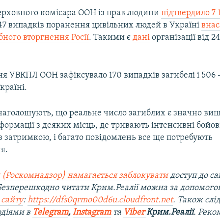
ерховного комісара ООН із прав людини
підтвердило 7 
547 випадків поранення цивільних людей в Україні
внас
ного вторгнення Росії
. Такими є
дані
організації від 2
ічня УВКПЛ ООН зафіксувало 170 випадків загибелі і 506
країні.
 наголошують, що реальне число загиблих є значно ви
ормації з деяких місць, де тривають інтенсивні бойові 
із затримкою, і багато повідомлень все ще потребують
я.
 (Роскомнадзор) намагається заблокувати
доступ до са
 Безперешкодно читати Крим.Реалії можна за допомог
 сайту
:
https://dfs0qrmo00d6u.cloudfront.net
. Також слі
одіями в
Telegram
,
Instagram
та
Viber
Крим.Реалії
. Ре
ко