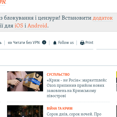
PN
.
з блокування і цензури! Встановити
додаток
ії для
iOS
і
Android
.
ь
Читати без VPN
Follow us
Print
СУСПІЛЬСТВО
«Крим – не Росія»: маркетплейс
Ozon припинив прийом нових
замовлень на Кримському
півострові
ВІЙНА ТА КРИМ
Сорок днів, сорок ночей. Про