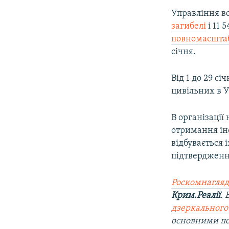
Управління в
загибелі
і 11 
повномасштаб
січня.
Від 1 до 29 с
цивільних в У
В організації
отримання інф
відбувається 
підтвердженн
Роскомнагляд
Крим.Реалії
.
дзеркального
основними п