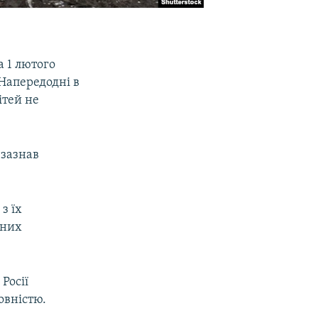
 1 лютого
 Напередодні в
ітей не
 зазнав
з їх
ених
Росії
овністю.