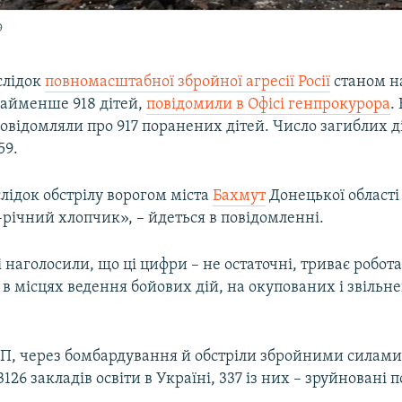
9
слідок
повномасштабної збройної агресії Росії
станом на
айменше 918 дітей,
повідомили в Офісі генпрокурора
.
овідомляли про 917 поранених дітей. Число загиблих д
59.
слідок обстрілу ворогом міста
Бахмут
Донецької області
річний хлопчик», – йдеться в повідомленні.
 наголосили, що ці цифри – не остаточні, триває робота 
в місцях ведення бойових дій, на окупованих і звільн
П, через бомбардування й обстріли збройними силами 
26 закладів освіти в Україні, 337 із них – зруйновані п