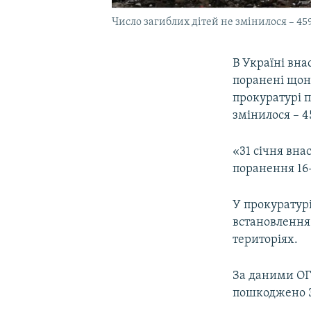
Число загиблих дітей не змінилося – 45
В Україні вна
поранені щон
прокуратурі п
змінилося – 4
«31 січня вна
поранення 16-
У прокуратурі
встановлення 
територіях.
За даними ОГ
пошкоджено 31