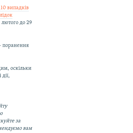
110 випадків
лідок
4 лютого до 29
 – поранення
щим, оскільки
дії,
йту
ою
дкуйте за
мендуємо вам