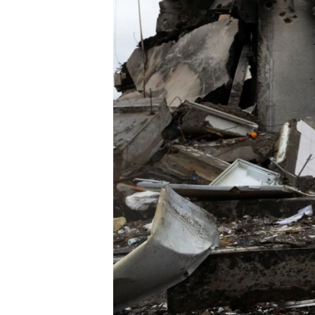
ВІДЕОУРОКИ «ELIFBE»
СВІДЧЕННЯ ОКУПАЦІЇ
УКРАЇНСЬКА ПРОБЛЕМА КРИМУ
ІНФОГРАФІКА