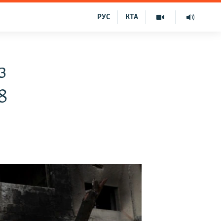
РУС
КТА
з
8