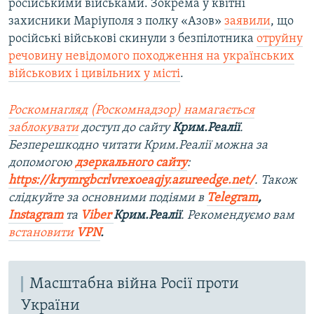
російськими військами. Зокрема у квітні
захисники Маріуполя з полку «Азов»
заявили
, що
російські військові скинули з безпілотника
отруйну
речовину невідомого походження на українських
військових і цивільних у місті
.
Роскомнагляд (Роскомнадзор) намагається
заблокувати
доступ до сайту
Крим.Реалії
.
Безперешкодно читати Крим.Реалії можна за
допомогою
дзеркального сайту
:
https://krymrgbcrlvrexoeaqjy.azureedge.net/
. Також
слідкуйте за основними подіями в
Telegram
,
Instagram
та
Viber
Крим.Реалії
. Рекомендуємо вам
встановити
VPN
.
Масштабна війна Росії проти
України