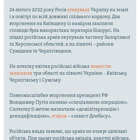
24 лютого 2022 року Росія
атакувала
Україну на землі
і в повітрі по всій довжині спільного кордону. Для
вторгнення на Київщину із наміром захопити
столицю була використана територія Білорусі. На
півдні російська армія окупувала частину Запорізької
та Херсонської областей, а на півночі – райони
Сумщини та Чернігівщини.
На початку квітня російські війська
повністю
залишили
три області на півночі України – Київську,
Чернігівську і Сумську.
Повномасштабне вторгнення президент РФ
Володимир Путін називає «спеціальною операцією».
Спочатку її метою визначали «демілітаризацію і
денацифікацією»,
згодом
– «захист Донбасу».
Російська влада заявляє, що армія не атакує цивільні
об’єкти. При цьому російська авіація, ракетні війська,