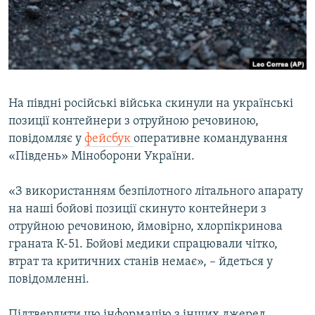
ВІДЕОУРОКИ «ELIFBE»
Русский
СВІДЧЕННЯ ОКУПАЦІЇ
Qırımtatar
УКРАЇНСЬКА ПРОБЛЕМА КРИМУ
ДОЛУЧАЙСЯ!
ІНФОГРАФІКА
На півдні російські війська скинули на українські
позиції контейнери з отруйною речовиною,
повідомляє у
фейсбук
оперативне командування
Усі сайти RFE/RL
«Південь» Міноборони України.
«З використанням безпілотного літального апарату
на наші бойові позиції скинуто контейнери з
отруйною речовиною, ймовірно, хлорпікринова
граната К-51. Бойові медики спрацювали чітко,
втрат та критичних станів немає», – йдеться у
повідомленні.
Підтвердити цю інформацію з інших джерел