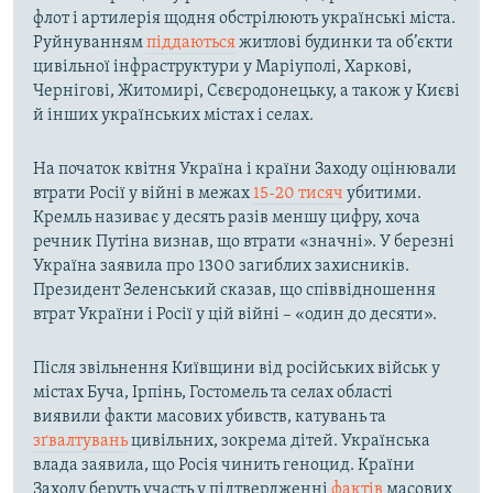
флот і артилерія щодня обстрілюють українські міста.
Руйнуванням
піддаються
житлові будинки та об’єкти
цивільної інфраструктури у Маріуполі, Харкові,
Чернігові, Житомирі, Сєвєродонецьку, а також у Києві
й інших українських містах і селах.
На початок квітня Україна і країни Заходу оцінювали
втрати Росії у війні в межах
15-20 тисяч
убитими.
Кремль називає у десять разів меншу цифру, хоча
речник Путіна визнав, що втрати «значні». У березні
Україна заявила про 1300 загиблих захисників.
Президент Зеленський сказав, що співвідношення
втрат України і Росії у цій війні – «один до десяти».
Після звільнення Київщини від російських військ у
містах Буча, Ірпінь, Гостомель та селах області
виявили факти масових убивств, катувань та
зґвалтувань
цивільних, зокрема дітей. Українська
влада заявила, що Росія чинить геноцид. Країни
Заходу беруть участь у підтвердженні
фактів
масових