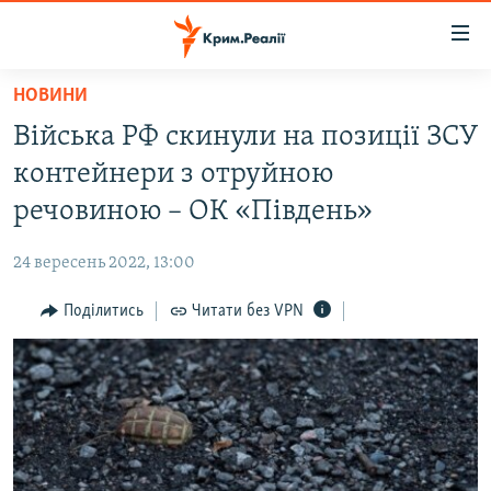
Доступність
посилання
Перейти
НОВИНИ
до
НОВИНИ
Війська РФ скинули на позиції ЗСУ
основного
ВОДА.КРИМ
матеріалу
контейнери з отруйною
ВІДЕО ТА ФОТО
Перейти
речовиною – ОК «Південь»
до
ПОЛІТИКА
основної
24 вересень 2022, 13:00
БЛОГИ
навігації
Перейти
Поділитись
Читати без VPN
ПОГЛЯД
до
ІНТЕРВ'Ю
пошуку
ВСЕ ЗА ДЕНЬ
СПЕЦПРОЕКТИ
ЯК ОБІЙТИ БЛОКУВАННЯ
ДЕПОРТАЦІЯ