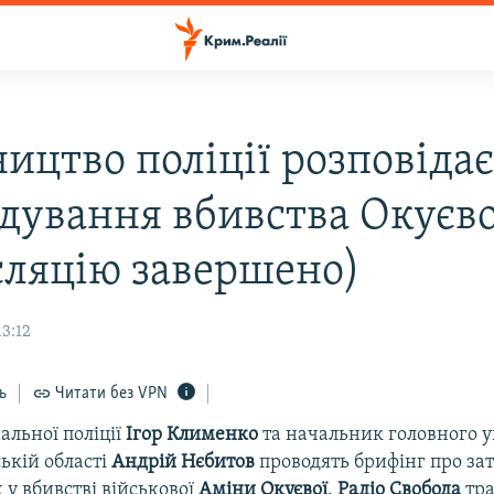
ицтво поліції розповідає
ідування вбивства Окуєво
сляцію завершено)
13:12
ь
Читати без VPN
альної поліції
Ігор Клименко
та начальник головного 
ській області
Андрій Нєбитов
проводять брифінг про з
у вбивстві військової
Аміни Окуєвої
.
Радіо Свобода
тра