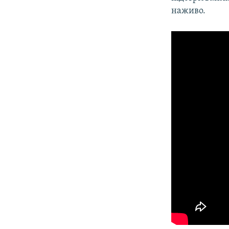
ВІДЕОУРОКИ «ELIFBE»
наживо.
СВІДЧЕННЯ ОКУПАЦІЇ
УКРАЇНСЬКА ПРОБЛЕМА КРИМУ
ІНФОГРАФІКА