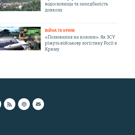
водосховища та занедбаність
довкола
ВІЙНА ТА КРИМ
«Полювання на колони». Як ЗСУ
ріжуть військову логістику Росії в
Криму