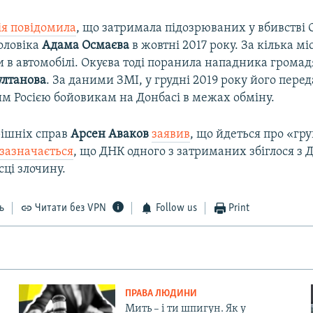
ія повідомила
, що затримала підозрюваних у вбивстві О
чоловіка
Адама Осмаєва
в жовтні 2017 року. За кілька мі
 в автомобілі. Окуєва тоді поранила нападника громад
ултанова
. За даними ЗМІ, у грудні 2019 року його пере
м Росією бойовикам на Донбасі в межах обміну.
рішніх справ
Арсен Аваков
заявив
, що йдеться про «гру
зазначається
, що ДНК одного з затриманих збіглося з Д
сці злочину.
ь
Читати без VPN
Follow us
Print
ПРАВА ЛЮДИНИ
Мить – і ти шпигун. Як у