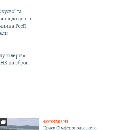
куєвої та
сяців до цього
янина Росії
дали
пу кілерів».
НК на зброї,
ФОТОГАЛЕРЕЇ
Краса Сімферопольського