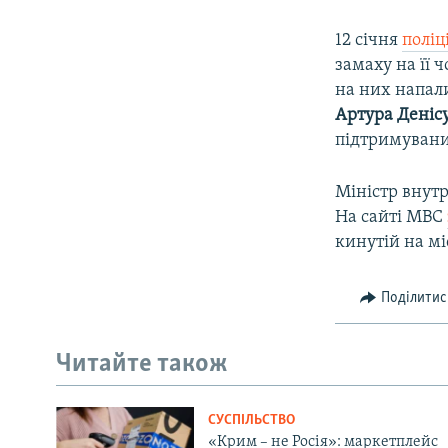
12 січня
поліц
замаху на її 
на них напали
Артура Деніс
підтримувани
Міністр внут
На сайті МВС
кинутій на мі
Поділитис
Читайте також
СУСПІЛЬСТВО
«Крим – не Росія»: маркетплейс