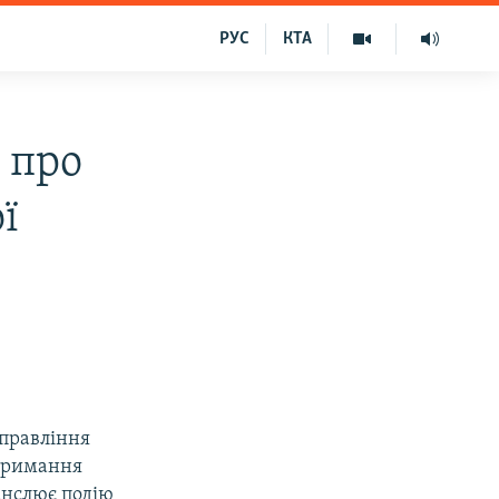
РУС
КТА
 про
ї
управління
атримання
нслює подію