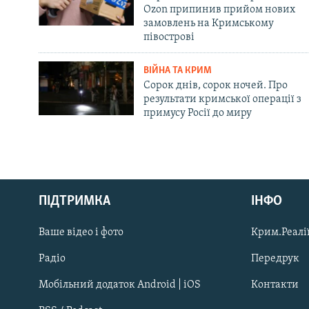
Ozon припинив прийом нових
замовлень на Кримському
півострові
ВІЙНА ТА КРИМ
Сорок днів, сорок ночей. Про
результати кримської операції з
примусу Росії до миру
Русский
Qırımtatar
ПІДТРИМКА
ІНФО
Ваше відео і фото
Крим.Реалії
ДОЛУЧАЙСЯ!
Радіо
Передрук
Мобільний додаток Android | iOS
Контакти