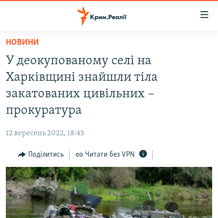
Доступність
посилання
Перейти
НОВИНИ
до
НОВИНИ
У деокупованому селі на
основного
ВОДА.КРИМ
матеріалу
Харківщині знайшли тіла
ВІДЕО ТА ФОТО
Перейти
закатованих цивільних –
до
ПОЛІТИКА
прокуратура
основної
БЛОГИ
навігації
12 вересень 2022, 18:43
Перейти
ПОГЛЯД
до
Поділитись
Читати без VPN
ІНТЕРВ'Ю
пошуку
ВСЕ ЗА ДЕНЬ
СПЕЦПРОЕКТИ
ЯК ОБІЙТИ БЛОКУВАННЯ
ДЕПОРТАЦІЯ