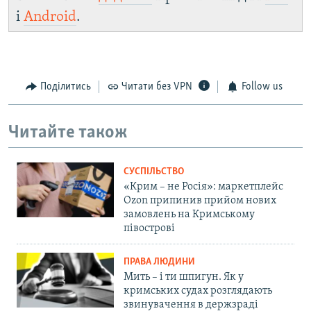
і
Android
.
Поділитись
Читати без VPN
Follow us
Читайте також
СУСПІЛЬСТВО
«Крим – не Росія»: маркетплейс
Ozon припинив прийом нових
замовлень на Кримському
півострові
ПРАВА ЛЮДИНИ
Мить – і ти шпигун. Як у
кримських судах розглядають
звинувачення в держзраді