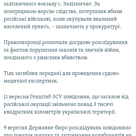
залізничного вокзалу с. Залізничне. За
попередньою версію слідства, потерпілих вбили
російські військові, коли окупували вказаний
населений пункт», – зазначають у прокуратурі.
Правоохоронці розпочали досудове розслідування
за фактом порушення законів та звичаїв війни,
поєднаного з умисним вбивством.
Тіла загиблих передані для проведення судово-
медичної експертизи.
11 вересня Генштаб ЗСУ повідомив, що загалом від
російської окупації звільнено понад 3 тисячі
квадратних кілометрів української території.
9 вересня Державне бюро розсдідувань повідомило
про початок пошуку та затримання колаборантів на