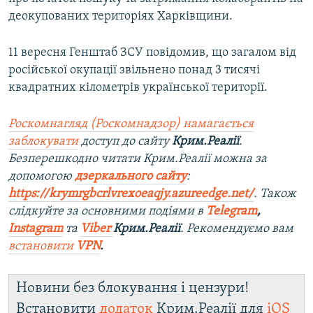
деокупованих територіях Харківщини.
11 вересня Генштаб ЗСУ повідомив, що загалом від
російської окупації звільнено понад 3 тисячі
квадратних кілометрів української території.
Роскомнагляд (Роскомнадзор) намагається
заблокувати
доступ до сайту
Крим.Реалії
.
Безперешкодно читати Крим.Реалії можна за
допомогою
дзеркального сайту
:
https://krymrgbcrlvrexoeaqjy.azureedge.net/
. Також
слідкуйте за основними подіями в
Telegram
,
Instagram
та
Viber
Крим.Реалії
. Рекомендуємо вам
встановити
VPN
.
Новини без блокування і цензури!
Встановити
додаток
Крим.Реалії для
iOS