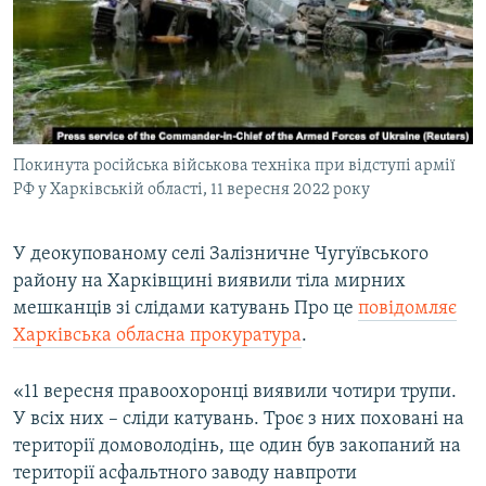
ВІДЕОУРОКИ «ELIFBE»
Русский
СВІДЧЕННЯ ОКУПАЦІЇ
Qırımtatar
УКРАЇНСЬКА ПРОБЛЕМА КРИМУ
ДОЛУЧАЙСЯ!
ІНФОГРАФІКА
Покинута російська військова техніка при відступі армії
РФ у Харківській області, 11 вересня 2022 року
Усі сайти RFE/RL
У деокупованому селі Залізничне Чугуївського
району на Харківщині виявили тіла мирних
мешканців зі слідами катувань Про це
повідомляє
Харківська обласна прокуратура
.
«11 вересня правоохоронці виявили чотири трупи.
У всіх них – сліди катувань. Троє з них поховані на
території домоволодінь, ще один був закопаний на
території асфальтного заводу навпроти