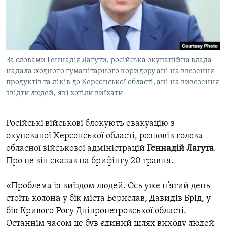
ВІДЕОУРОКИ «ELIFBE»
Русский
СВІДЧЕННЯ ОКУПАЦІЇ
Qırımtatar
УКРАЇНСЬКА ПРОБЛЕМА КРИМУ
За словами Геннадія Лагути, російська окупаційна влада
ДОЛУЧАЙСЯ!
ІНФОГРАФІКА
надала жодного гуманітарного коридору ані на ввезення
продуктів та ліків до Херсонської області, ані на вивезення
звідти людей, які хотіли виїхати
Усі сайти RFE/RL
Російські військові блокують евакуацію з
окупованої Херсонської області, розповів голова
обласної військової адміністрацій
Геннадій Лагута
.
Про це він сказав на брифінгу 20 травня.
«
Проблема із виїздом людей. Ось уже п’ятий день
стоїть колона у бік міста Берислав, Давидів Брід, у
бік Кривого Рогу Дніпропетровської області.
Останнім часом це був єдиний шлях виходу людей