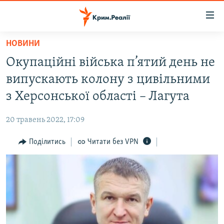
Доступність
посилання
Перейти
НОВИНИ
до
НОВИНИ
Окупаційні війська п’ятий день не
основного
ВОДА.КРИМ
матеріалу
випускають колону з цивільними
ВІДЕО ТА ФОТО
Перейти
з Херсонської області – Лагута
до
ПОЛІТИКА
основної
20 травень 2022, 17:09
БЛОГИ
навігації
Перейти
Поділитись
Читати без VPN
ПОГЛЯД
до
ІНТЕРВ'Ю
пошуку
ВСЕ ЗА ДЕНЬ
СПЕЦПРОЕКТИ
ЯК ОБІЙТИ БЛОКУВАННЯ
ДЕПОРТАЦІЯ