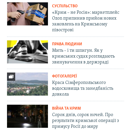
СУСПІЛЬСТВО
«Крим – не Росія»: маркетплейс
Ozon припинив прийом нових
замовлень на Кримському
півострові
ПРАВА ЛЮДИНИ
Мить – і ти шпигун. Як у
кримських судах розглядають
звинувачення в держзраді
ФОТОГАЛЕРЕЇ
Краса Сімферопольського
водосховища та занедбаність
довкола
ВІЙНА ТА КРИМ
Сорок днів, сорок ночей. Про
результати кримської операції з
примусу Росії до миру