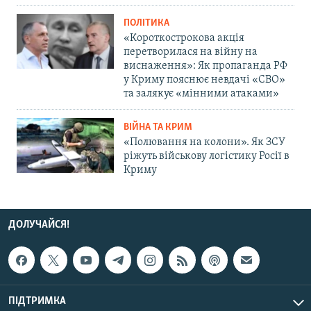
ПОЛІТИКА
«Короткострокова акція
перетворилася на війну на
виснаження»: Як пропаганда РФ
у Криму пояснює невдачі «СВО»
та залякує «мінними атаками»
ВІЙНА ТА КРИМ
«Полювання на колони». Як ЗСУ
ріжуть військову логістику Росії в
Криму
ДОЛУЧАЙСЯ!
ПІДТРИМКА