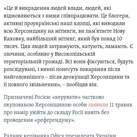
«
Це й викрадення людей влади, людей, які
відмовляються з ними співпрацювати. Це блогери,
активні проукраїнські наші хлопці, які виводили
всю Херсонщину на мітинги, ви пам’ятаєте Нову
Каховку, найбільший мітинг, який був понад 10
тисяч. Цих людей затримують, катують, ламають. Є
злочини, особливо у Високопільській
територіальній громаді. Всі вони фіксуються, будуть
розслідувані, і винні понесуть покарання після
найголовнішого – після деокупації Херсонщини та
її повного звільнення», – пообіцяв він.
Призначені Росією «керувати» частково
окупованою Херсонщиною особи
заявили
11 травня
про намір увійти до складу Росії навіть без
проведення «референдуму».
Радник керівника Офісу президента України