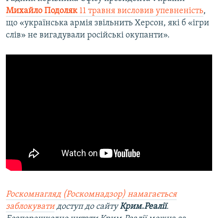
Михайло Подоляк
11 травня висловив упевненість
,
що «українська армія звільнить Херсон, які б «ігри
слів» не вигадували російські окупанти».
Роскомнагляд (Роскомнадзор) намагається
заблокувати
доступ до сайту
Крим.Реалії
.