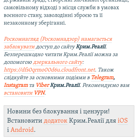
державній зраді, створенні злочинної організації,
самовільному відході з місця служби в умовах
воєнного стану, заволодінні зброєю та її
незаконному зберіганні.
Роскомнагляд (Роскомнадзор) намагається
заблокувати
доступ до сайту
Крим.Реалії
.
Безперешкодно читати Крим.Реалії можна за
допомогою
дзеркального сайту
:
https://dfs0qrmo00d6u.cloudfront.net
. Також
слідкуйте за основними подіями в
Telegram
,
Instagram
та
Viber
Крим.Реалії
. Ре
комендуємо вам
встановити
VPN
.
Новини без блокування і цензури!
Встановити
додаток
Крим.Реалії для
iOS
і
Android
.