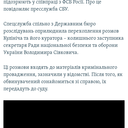
підозрюють у співпраці з ФСБ Росії. Про це
ВІДЕОУРОКИ «ELIFBE»
повідомляє пресслужба СБУ.
Русский
СВІДЧЕННЯ ОКУПАЦІЇ
Qırımtatar
Спецслужба спільно з Державним бюро
УКРАЇНСЬКА ПРОБЛЕМА КРИМУ
розслідувань оприлюднила перехоплення розмов
ДОЛУЧАЙСЯ!
ІНФОГРАФІКА
Кулініча та його куратора – колишнього заступника
секретаря Ради національної безпеки та оборони
України Володимира Сівковича.
Усі сайти RFE/RL
Ці розмови входять до матеріалів кримінального
провадження, зазначили у відомстві. Після того, як
обвинувачений ознайомиться зі справою, їх
передадуть до суду.