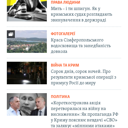
ПРАВА ЛЮДИНИ
Мить – і ти шпигун. Як у
кримських судах розглядають
звинувачення в держзраді
ФОТОГАЛЕРЕЇ
Краса Сімферопольського
водосховища та занедбаність
довкола
ВІЙНА ТА КРИМ
Сорок днів, сорок ночей. Про
результати кримської операції з
примусу Росії до миру
ПОЛІТИКА
«Короткострокова акція
перетворилася на війну на
виснаження»: Як пропаганда РФ
у Криму пояснює невдачі «СВО»
та залякує «мінними атаками»