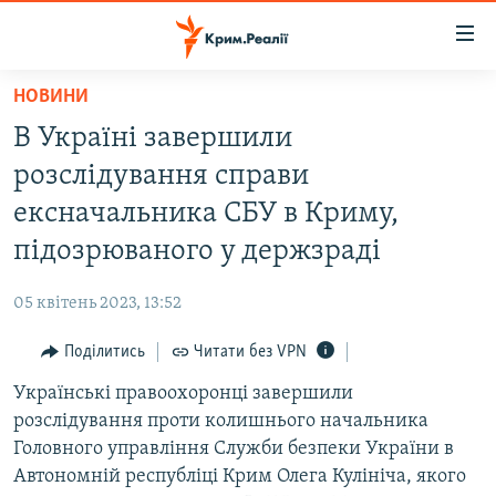
Доступність
посилання
Перейти
НОВИНИ
до
НОВИНИ
В Україні завершили
основного
ВОДА.КРИМ
матеріалу
розслідування справи
ВІДЕО ТА ФОТО
Перейти
ексначальника СБУ в Криму,
до
ПОЛІТИКА
підозрюваного у держзраді
основної
БЛОГИ
навігації
05 квітень 2023, 13:52
Перейти
ПОГЛЯД
до
Поділитись
Читати без VPN
ІНТЕРВ'Ю
пошуку
Українські правоохоронці завершили
ВСЕ ЗА ДЕНЬ
розслідування проти колишнього начальника
СПЕЦПРОЕКТИ
Головного управління Служби безпеки України в
Автономній республіці Крим Олега Кулініча, якого
ЯК ОБІЙТИ БЛОКУВАННЯ
ДЕПОРТАЦІЯ