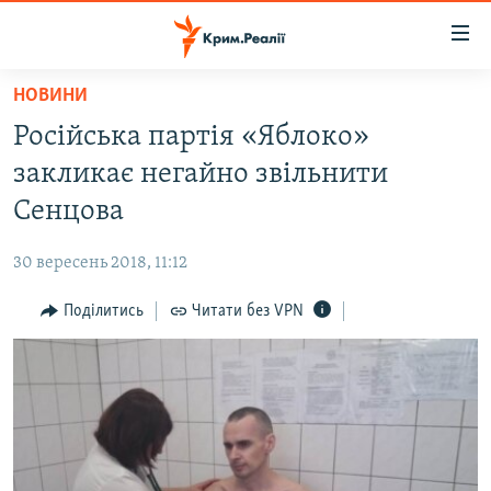
Доступність
посилання
Перейти
НОВИНИ
до
НОВИНИ
Російська партія «Яблоко»
основного
ВОДА.КРИМ
матеріалу
закликає негайно звільнити
ВІДЕО ТА ФОТО
Перейти
Сенцова
до
ПОЛІТИКА
основної
30 вересень 2018, 11:12
БЛОГИ
навігації
Перейти
Поділитись
Читати без VPN
ПОГЛЯД
до
ІНТЕРВ'Ю
пошуку
ВСЕ ЗА ДЕНЬ
СПЕЦПРОЕКТИ
ЯК ОБІЙТИ БЛОКУВАННЯ
ДЕПОРТАЦІЯ