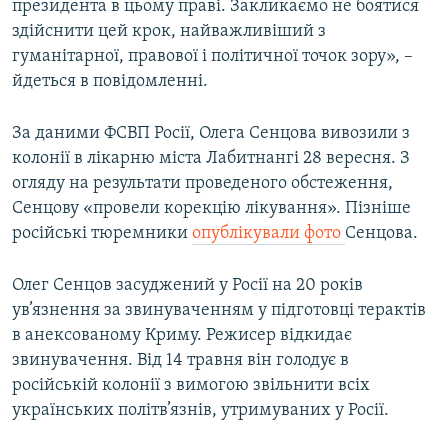
президента в цьому праві. Закликаємо не боятися
здійснити цей крок, найважливіший з
гуманітарної, правової і політичної точок зору», –
йдеться в повідомленні.
За даними ФСВП Росії, Олега Сенцова вивозили з
колонії в лікарню міста Лабитнангі 28 вересня. З
огляду на результати проведеного обстеження,
Сенцову «провели корекцію лікування». Пізніше
російські тюремники
опублікували фото
Сенцова.​
Олег Сенцов засуджений у Росії на 20 років
ув’язнення за звинуваченням у підготовці терактів
в анексованому Криму. Режисер відкидає
звинувачення. Від 14 травня він голодує в
російській колонії з вимогою звільнити всіх
українських політв’язнів, утримуваних у Росії.