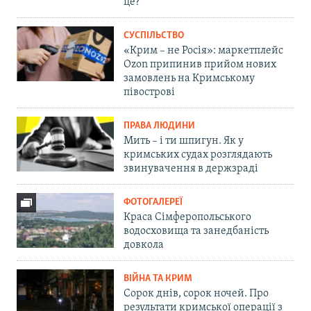
це?
СУСПІЛЬСТВО
«Крим – не Росія»: маркетплейс
Ozon припинив прийом нових
замовлень на Кримському
півострові
ПРАВА ЛЮДИНИ
Мить – і ти шпигун. Як у
кримських судах розглядають
звинувачення в держзраді
ФОТОГАЛЕРЕЇ
Краса Сімферопольського
водосховища та занедбаність
довкола
ВІЙНА ТА КРИМ
Сорок днів, сорок ночей. Про
результати кримської операції з