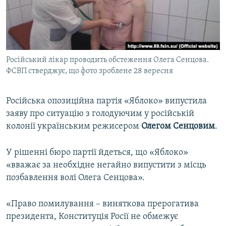
ВІДЕОУРОКИ «ELIFBE»
Русский
СВІДЧЕННЯ ОКУПАЦІЇ
Qırımtatar
УКРАЇНСЬКА ПРОБЛЕМА КРИМУ
Російський лікар проводить обстеження Олега Сенцова.
ДОЛУЧАЙСЯ!
ІНФОГРАФІКА
ФСВП стверджує, що фото зроблене 28 вересня
Російська опозиційна партія «Яблоко» випустила
Усі сайти RFE/RL
заяву про ситуацію з голодуючим у російській
колонії українським режисером
Олегом Сенцовим
.
У рішенні бюро партії йдеться, що «Яблоко»
«вважає за необхідне негайно випустити з місць
позбавлення волі Олега Сенцова».
«Право помилування – виняткова прерогатива
президента, Конституція Росії не обмежує