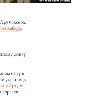
’єру боксера.
іо Свобода
.
ійному рингу
оном світу в
бій українець
нину Артуру
а поразка