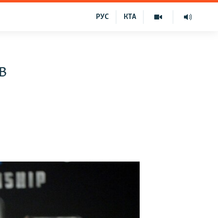
РУС
КТА
в