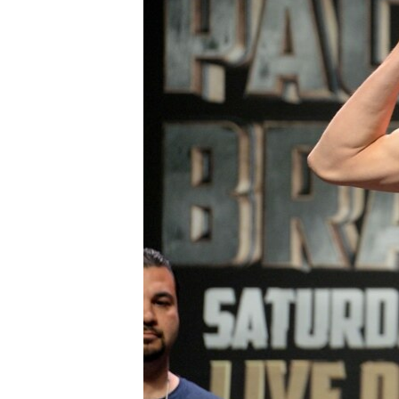
ВІДЕОУРОКИ «ELIFBE»
СВІДЧЕННЯ ОКУПАЦІЇ
УКРАЇНСЬКА ПРОБЛЕМА КРИМУ
ІНФОГРАФІКА