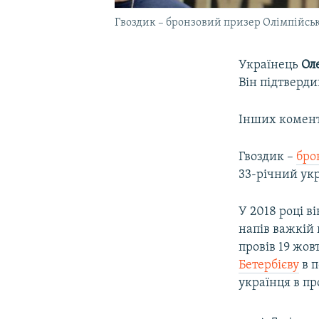
Гвоздик – бронзовий призер Олімпійськи
Українець
Ол
Він підтверд
Інших комента
Гвоздик –
бро
33-річний укр
У 2018 році в
напів важкій 
провів 19 жов
Бетербієву
в п
українця в пр