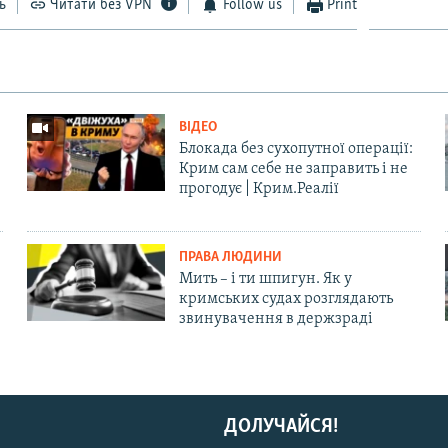
ь
Читати без VPN
Follow us
Print
ВІДЕО
Блокада без сухопутної операції:
Крим сам себе не заправить і не
прогодує | Крим.Реалії
ПРАВА ЛЮДИНИ
Мить – і ти шпигун. Як у
кримських судах розглядають
звинувачення в держзраді
ДОЛУЧАЙСЯ!