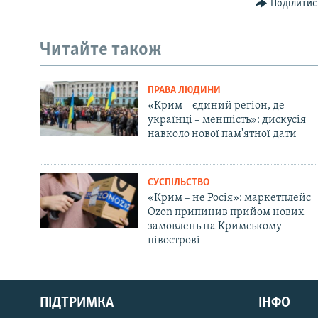
Поділитис
Читайте також
ПРАВА ЛЮДИНИ
«Крим – єдиний регіон, де
українці – меншість»: дискусія
навколо нової пам'ятної дати
СУСПІЛЬСТВО
«Крим – не Росія»: маркетплейс
Ozon припинив прийом нових
замовлень на Кримському
півострові
Русский
ПІДТРИМКА
ІНФО
Qırımtatar