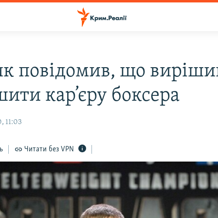
ик повідомив, що виріши
шити кар’єру боксера
, 11:03
ь
Читати без VPN