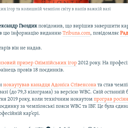
х ігор та колишній чемпіон світу в напів важкій вазі
ександр Гвоздик
повідомив, що вирішив завершити кар
ив цю інформацію виданню
Tribuna.com
, повідомляє
Рад
рів він не надав.
нзовий призер Олімпійських ігор
2012 року. На профес
аїнець провів 18 поєдинків.
ін
нокаутував канадця Адоніса Стівенсона
та став чемпі
вазі (до 79,3 кілограма) за версією WBC. Свій останній 
тня 2019 року, коли технічним нокаутом
програв росія
оєдинку за чемпіонські пояси WBC та IBF. Це була єдин
офесійній кар’єрі.