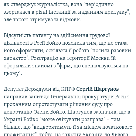
як стверджує журналістка, вона "періодично
зверталася в різні інстанції за наданням притулку",
але також отримувала відмови.
Відсутність патенту на здійснення трудової
діяльності в Росії Бойко пояснила тим, що не стала
його оформляти, оскільки її робота "носила разовий
характер". Реєстрацію на території Москви їй
оформляли знайомі з "фірм, що спеціалізуються на
цьому".
Депутат Держдуми від КПРФ
Сергій Шаргунов
направив запит до Генеральної прокуратури Росії з
проханням опротестувати рішення суду про
депортацію Олени Бойко. Шаргунов зазначив, що в
Україні Бойко "може очікувати розправа" – тим
більше, що "видворятимуть її за місцем початкового
проживання", тобто, на західну Україну, до Львова.