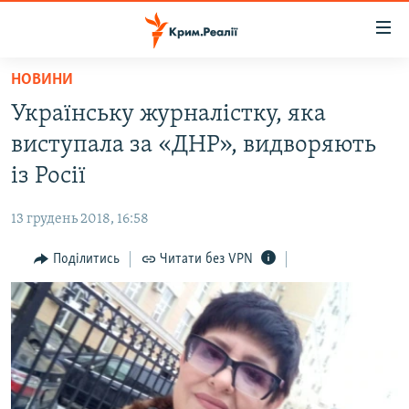
Доступність
посилання
Перейти
НОВИНИ
до
НОВИНИ
Українську журналістку, яка
основного
ВОДА.КРИМ
матеріалу
виступала за «ДНР», видворяють
ВІДЕО ТА ФОТО
Перейти
із Росії
до
ПОЛІТИКА
основної
13 грудень 2018, 16:58
БЛОГИ
навігації
Перейти
Поділитись
Читати без VPN
ПОГЛЯД
до
ІНТЕРВ'Ю
пошуку
ВСЕ ЗА ДЕНЬ
СПЕЦПРОЕКТИ
ЯК ОБІЙТИ БЛОКУВАННЯ
ДЕПОРТАЦІЯ