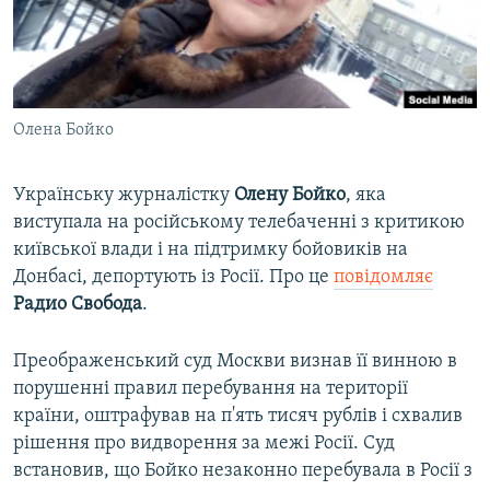
ВІДЕОУРОКИ «ELIFBE»
Русский
СВІДЧЕННЯ ОКУПАЦІЇ
Qırımtatar
УКРАЇНСЬКА ПРОБЛЕМА КРИМУ
Олена Бойко
ДОЛУЧАЙСЯ!
ІНФОГРАФІКА
Українську журналістку
Олену Бойко
, яка
виступала на російському телебаченні з критикою
Усі сайти RFE/RL
київської влади і на підтримку бойовиків на
Донбасі, депортують із Росії. Про це
повідомляє
Радио Свобода
.
Преображенський суд Москви визнав її винною в
порушенні правил перебування на території
країни, оштрафував на п'ять тисяч рублів і схвалив
рішення про видворення за межі Росії. Суд
встановив, що Бойко незаконно перебувала в Росії з