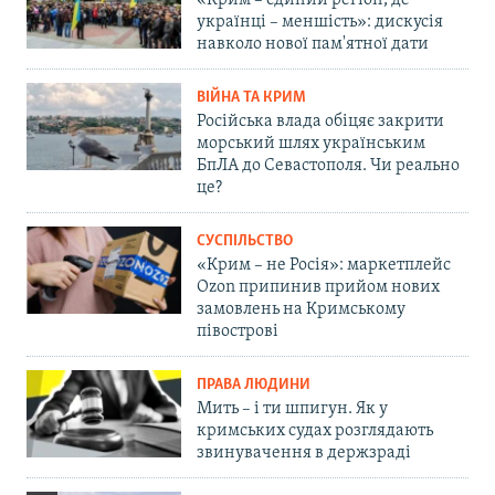
«Крим – єдиний регіон, де
українці – меншість»: дискусія
навколо нової пам'ятної дати
ВІЙНА ТА КРИМ
Російська влада обіцяє закрити
морський шлях українським
БпЛА до Севастополя. Чи реально
це?
СУСПІЛЬСТВО
«Крим – не Росія»: маркетплейс
Ozon припинив прийом нових
замовлень на Кримському
півострові
ПРАВА ЛЮДИНИ
Мить – і ти шпигун. Як у
кримських судах розглядають
звинувачення в держзраді