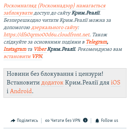
Роскомнагляд (Роскомнадзор) намагається
заблокувати
доступ до сайту
Крим.Реалії
.
Безперешкодно читати Крим.Реалії можна за
допомогою
дзеркального сайту
:
https://dfs0qrmo00d6u.cloudfront.net
. Також
слідкуйте за основними подіями в
Telegram
,
Instagram
та
Viber
Крим.Реалії
. Рекомендуємо вам
встановити
VPN
.
Новини без блокування і цензури!
Встановити
додаток
Крим.Реалії для
iOS
і
Android
.
Поділитись
Читати без VPN
Follow us