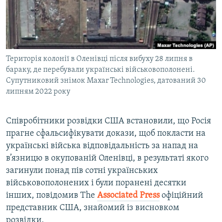
ВІДЕОУРОКИ «ELIFBE»
Русский
СВІДЧЕННЯ ОКУПАЦІЇ
Qırımtatar
УКРАЇНСЬКА ПРОБЛЕМА КРИМУ
Територія колонії в Оленівці після вибуху 28 липня в
ДОЛУЧАЙСЯ!
ІНФОГРАФІКА
бараку, де перебували українські військовополонені.
Супутниковий знімок Maxar Technologies, датований 30
липням 2022 року
Усі сайти RFE/RL
Співробітники розвідки США встановили, що Росія
прагне сфальсифікувати докази, щоб покласти на
українські війська відповідальність за напад на
в’язницю в окупованій Оленівці, в результаті якого
загинули понад пів сотні українських
військовополонених і були поранені десятки
інших, повідомив The
Associated Press
офіційний
представник США, знайомий із висновком
розвідки.