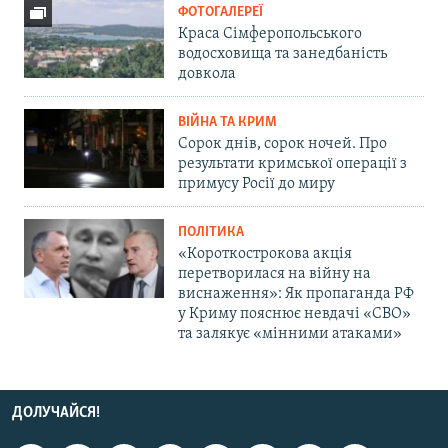
ФОТОГАЛЕРЕЇ
Краса Сімферопольського
водосховища та занедбаність
довкола
ВІЙНА ТА КРИМ
Сорок днів, сорок ночей. Про
результати кримської операції з
примусу Росії до миру
ПОЛІТИКА
«Короткострокова акція
перетворилася на війну на
виснаження»: Як пропаганда РФ
у Криму пояснює невдачі «СВО»
та залякує «мінними атаками»
ДОЛУЧАЙСЯ!