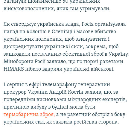
Загинули щонайменше 50 українських
військовополонених, яких там утримували.
Як стверджує українська влада, Росія організувала
напад на колонію в Оленівці і масове вбивство
українських полонених, щоб звинуватити і
дискредитувати українські сили, зокрема, щоб
зашкодити постачанню ефективної зброї в Україну.
Міноборони Росії заявило, що по тюрмі ракетами
HIMARS нібито вдарили українські військові.
1 серпня в ефірі телемарафону генеральний
прокурор України Андрій Костін заявив, що, за
попередніми висновками міжнародних експертів,
причиною вибуху в будівлі могла бути
термобарична зброя,
а не ракетний обстріл з боку
українських сил, як заявила російська сторона.