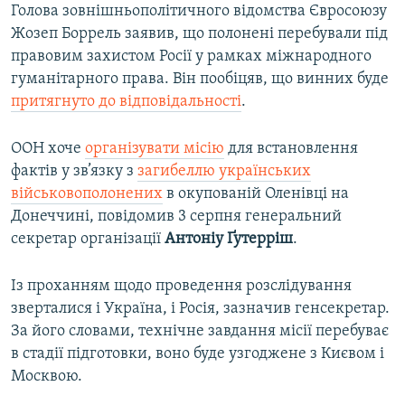
Голова зовнішньополітичного відомства Євросоюзу
Жозеп Боррель заявив, що полонені перебували під
правовим захистом Росії у рамках міжнародного
гуманітарного права. Він пообіцяв, що винних буде
притягнуто до відповідальності
.
ООН хоче
організувати місію
для встановлення
фактів у зв’язку з
загибеллю українських
військовополонених
в окупованій Оленівці на
Донеччині, повідомив 3 серпня генеральний
секретар організації
Антоніу Ґутерріш
.
Із проханням щодо проведення розслідування
зверталися і Україна, і Росія, зазначив генсекретар.
За його словами, технічне завдання місії перебуває
в стадії підготовки, воно буде узгоджене з Києвом і
Москвою.