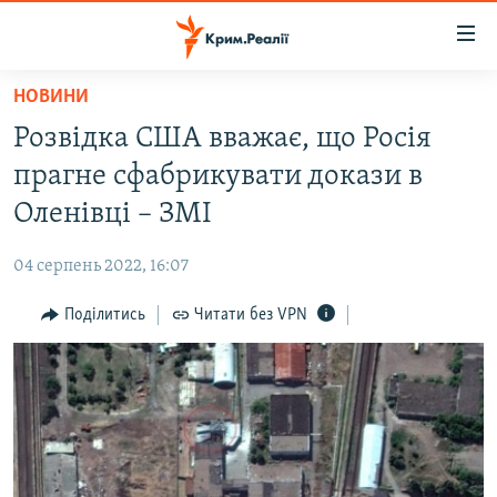
Доступність
посилання
Перейти
НОВИНИ
до
НОВИНИ
Розвідка США вважає, що Росія
основного
ВОДА.КРИМ
матеріалу
прагне сфабрикувати докази в
ВІДЕО ТА ФОТО
Перейти
Оленівці – ЗМІ
до
ПОЛІТИКА
основної
04 серпень 2022, 16:07
БЛОГИ
навігації
Перейти
Поділитись
Читати без VPN
ПОГЛЯД
до
ІНТЕРВ'Ю
пошуку
ВСЕ ЗА ДЕНЬ
СПЕЦПРОЕКТИ
ЯК ОБІЙТИ БЛОКУВАННЯ
ДЕПОРТАЦІЯ