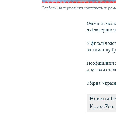
Сербські ватерполісти святкують перем
Олімпійська к
які завершили
У фіналі чоло
за команду Гре
Неофіційний 
другими стали
Збірна Україн
Новини бе
Крим.Реал