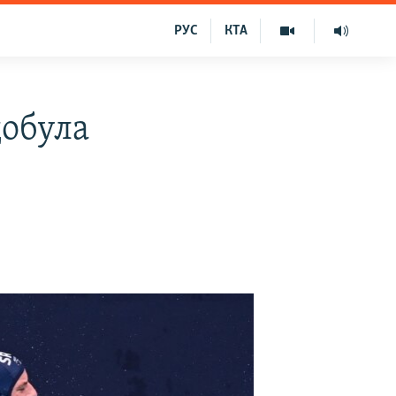
РУС
КТА
добула