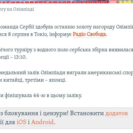
огу на Олімпіаді
оманда Сербії здобула останню золоту нагороду Олімпі
ся 8 серпня в Токіо, інформує
Радіо Свобода
.
вічого турніру з водного поло сербська збірна виявила
ції – 13:10.
медальний залік Олімпіади виграли американські спо
 китайці, третіми – японці.
и фінішувала 44-ю в цьому заліку.
з блокування і цензури! Встановити
додаток
ії для
iOS
і
Android
.