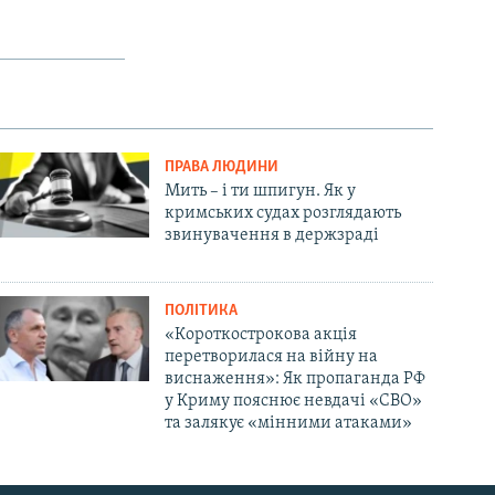
ПРАВА ЛЮДИНИ
Мить – і ти шпигун. Як у
кримських судах розглядають
звинувачення в держзраді
ПОЛІТИКА
«Короткострокова акція
перетворилася на війну на
виснаження»: Як пропаганда РФ
у Криму пояснює невдачі «СВО»
та залякує «мінними атаками»