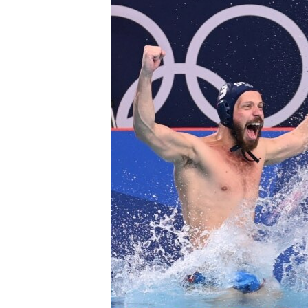
ВІДЕОУРОКИ «ELIFBE»
СВІДЧЕННЯ ОКУПАЦІЇ
УКРАЇНСЬКА ПРОБЛЕМА КРИМУ
ІНФОГРАФІКА