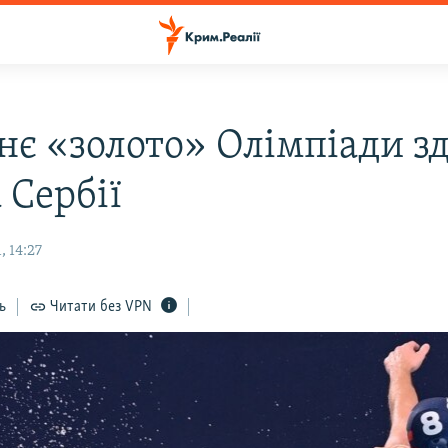
нє «золото» Олімпіади з
 Сербії
 14:27
ь
Читати без VPN