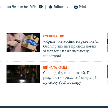
ь
Читати без VPN
Follow us
Print
СУСПІЛЬСТВО
«Крим – не Росія»: маркетплейс
Ozon припинив прийом нових
замовлень на Кримському
півострові
ВІЙНА ТА КРИМ
Сорок днів, сорок ночей. Про
результати кримської операції з
примусу Росії до миру