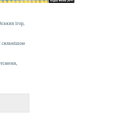
йських ігор,
ся сильнішою
ртсмени,