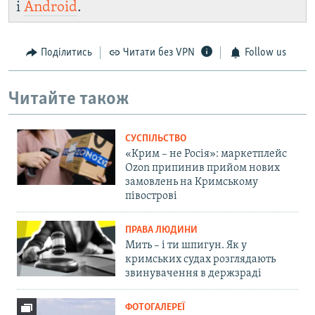
і
Android
.
Поділитись
Читати без VPN
Follow us
Читайте також
СУСПІЛЬСТВО
«Крим – не Росія»: маркетплейс
Ozon припинив прийом нових
замовлень на Кримському
півострові
ПРАВА ЛЮДИНИ
Мить – і ти шпигун. Як у
кримських судах розглядають
звинувачення в держзраді
ФОТОГАЛЕРЕЇ