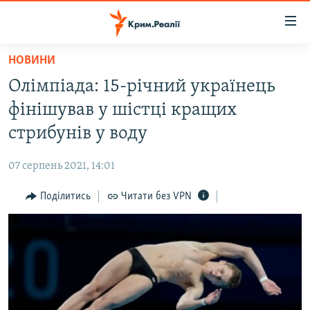
Доступність
посилання
Перейти
НОВИНИ
до
НОВИНИ
Олімпіада: 15-річний українець
основного
ВОДА.КРИМ
матеріалу
фінішував у шістці кращих
ВІДЕО ТА ФОТО
Перейти
стрибунів у воду
до
ПОЛІТИКА
основної
07 серпень 2021, 14:01
БЛОГИ
навігації
Перейти
Поділитись
Читати без VPN
ПОГЛЯД
до
ІНТЕРВ'Ю
пошуку
ВСЕ ЗА ДЕНЬ
СПЕЦПРОЕКТИ
ЯК ОБІЙТИ БЛОКУВАННЯ
ДЕПОРТАЦІЯ