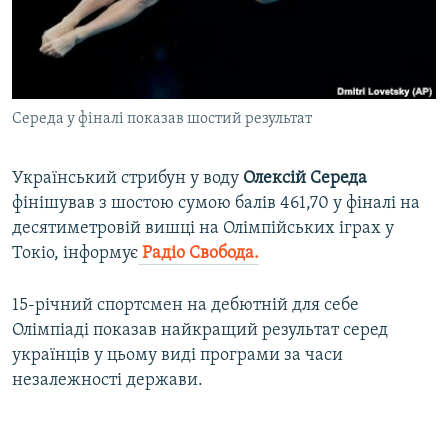
ВІДЕОУРОКИ «ELIFBE»
Русский
СВІДЧЕННЯ ОКУПАЦІЇ
Qırımtatar
УКРАЇНСЬКА ПРОБЛЕМА КРИМУ
Середа у фіналі показав шостий результат
ДОЛУЧАЙСЯ!
ІНФОГРАФІКА
Український стрибун у воду
Олексій Середа
фінішував з шостою сумою балів 461,70 у фіналі на
Усі сайти RFE/RL
десятиметровій вишці на Олімпійських іграх у
Токіо, інформує
Радіо Свобода.
15-річний спортсмен на дебютній для себе
Олімпіаді показав найкращий результат серед
українців у цьому виді програми за часи
незалежності держави.