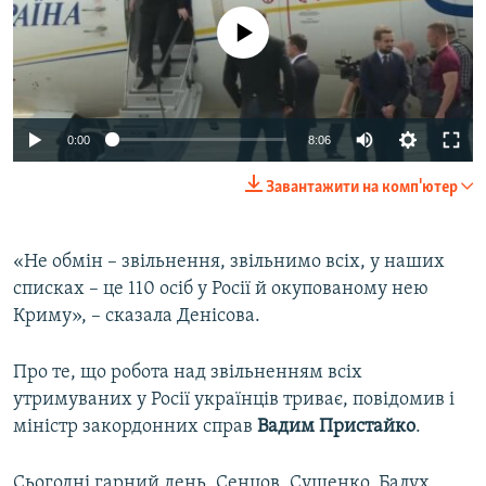
No media source currently available
0:00
8:06
Завантажити на комп'ютер
«Не обмін – звільнення, звільнимо всіх, у наших
списках – це 110 осіб у Росії й окупованому нею
Криму», – сказала Денісова.
Про те, що робота над звільненням всіх
утримуваних у Росії українців триває, повідомив і
міністр закордонних справ
Вадим
Пристайко
.
Сьогодні гарний день. Сенцов, Сущенко, Балух,