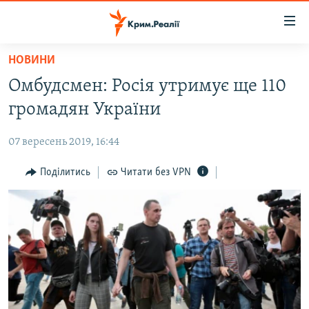
Доступність
посилання
Перейти
НОВИНИ
до
НОВИНИ
Омбудсмен: Росія утримує ще 110
основного
ВОДА.КРИМ
матеріалу
громадян України
ВІДЕО ТА ФОТО
Перейти
до
07 вересень 2019, 16:44
ПОЛІТИКА
основної
БЛОГИ
Поділитись
Читати без VPN
навігації
Перейти
ПОГЛЯД
до
ІНТЕРВ'Ю
пошуку
ВСЕ ЗА ДЕНЬ
СПЕЦПРОЕКТИ
ЯК ОБІЙТИ БЛОКУВАННЯ
ДЕПОРТАЦІЯ