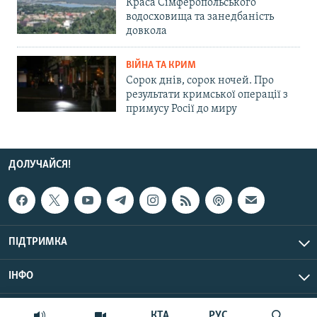
Краса Сімферопольського
водосховища та занедбаність
довкола
ВІЙНА ТА КРИМ
Сорок днів, сорок ночей. Про
результати кримської операції з
примусу Росії до миру
ДОЛУЧАЙСЯ!
ПІДТРИМКА
ІНФО
© Крим.Реалії, 2026 | Усі права застережено.
КТА
РУС