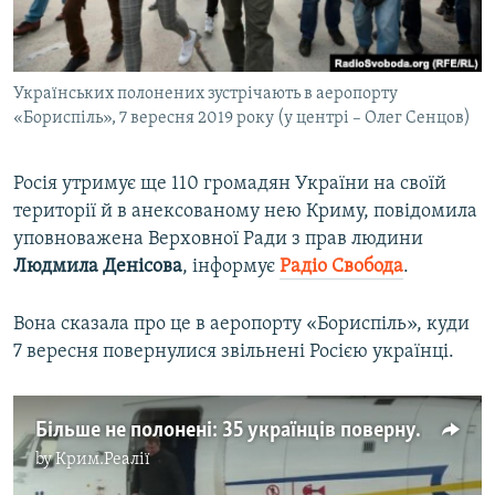
ВІДЕОУРОКИ «ELIFBE»
Русский
СВІДЧЕННЯ ОКУПАЦІЇ
Qırımtatar
Українських полонених зустрічають в аеропорту
УКРАЇНСЬКА ПРОБЛЕМА КРИМУ
«Бориспіль», 7 вересня 2019 року (у центрі – Олег Сенцов)
ДОЛУЧАЙСЯ!
ІНФОГРАФІКА
Росія утримує ще 110 громадян України на своїй
території й в анексованому нею Криму, повідомила
уповноважена Верховної Ради з прав людини
Усі сайти RFE/RL
Людмила
Денісова
, інформує
Радіо Свобода
.​
Вона сказала про це в аеропорту «Бориспіль», куди
7 вересня повернулися звільнені Росією українці.
Більше не полонені: 35 українців повернулись додому (відео)
by
Крим.Реалії