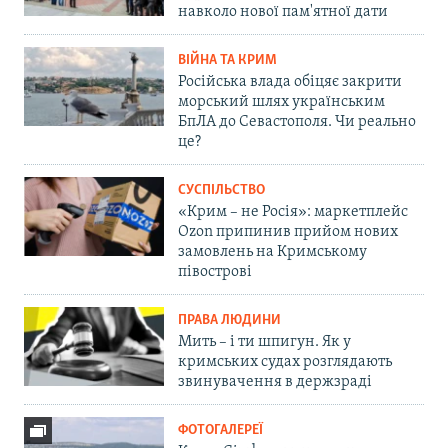
навколо нової пам'ятної дати
ВІЙНА ТА КРИМ
Російська влада обіцяє закрити
морський шлях українським
БпЛА до Севастополя. Чи реально
це?
СУСПІЛЬСТВО
«Крим – не Росія»: маркетплейс
Ozon припинив прийом нових
замовлень на Кримському
півострові
ПРАВА ЛЮДИНИ
Мить – і ти шпигун. Як у
кримських судах розглядають
звинувачення в держзраді
ФОТОГАЛЕРЕЇ