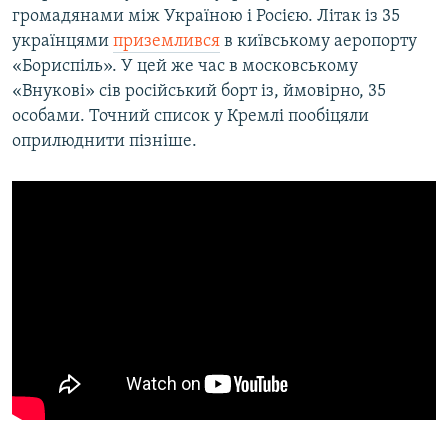
громадянами між Україною і Росією. Літак із 35
українцями
приземлився
в київському аеропорту
«Бориспіль». У цей же час в московському
«Внукові» сів російський борт із, ймовірно, 35
особами. Точний список у Кремлі пообіцяли
оприлюднити пізніше.