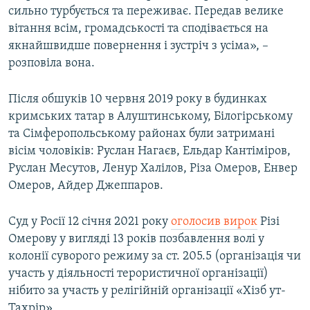
сильно турбується та переживає. Передав велике
вітання всім, громадськості та сподівається на
якнайшвидше повернення і зустріч з усіма», –
розповіла вона.
Після обшуків 10 червня 2019 року в будинках
кримських татар в Алуштинському, Білогірському
та Сімферопольському районах були затримані
вісім чоловіків: Руслан Нагаєв, Ельдар Кантіміров,
Руслан Месутов, Ленур Халілов, Різа Омеров, Енвер
Омеров, Айдер Джеппаров.
Суд у Росії 12 січня 2021 року
оголосив вирок
Різі
Омерову у вигляді 13 років позбавлення волі у
колонії суворого режиму за ст. 205.5 (організація чи
участь у діяльності терористичної організації)
нібито за участь у релігійній організації «Хізб ут-
Тахрір».