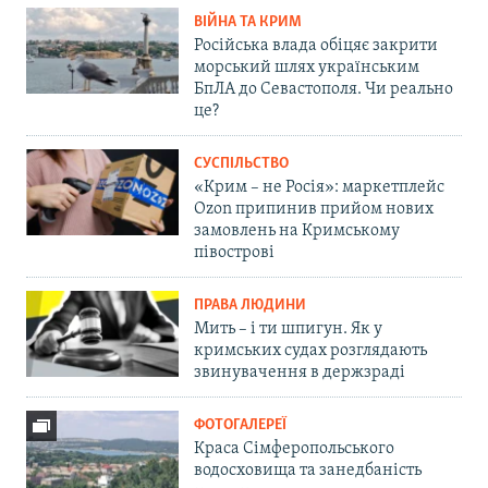
ВІЙНА ТА КРИМ
Російська влада обіцяє закрити
морський шлях українським
БпЛА до Севастополя. Чи реально
це?
СУСПІЛЬСТВО
«Крим – не Росія»: маркетплейс
Ozon припинив прийом нових
замовлень на Кримському
півострові
ПРАВА ЛЮДИНИ
Мить – і ти шпигун. Як у
кримських судах розглядають
звинувачення в держзраді
ФОТОГАЛЕРЕЇ
Краса Сімферопольського
водосховища та занедбаність