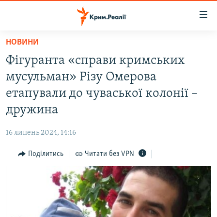
Доступність
посилання
Перейти
НОВИНИ
до
НОВИНИ
Фігуранта «справи кримських
основного
ВОДА.КРИМ
матеріалу
мусульман» Різу Омерова
ВІДЕО ТА ФОТО
Перейти
етапували до чуваської колонії –
до
ПОЛІТИКА
дружина
основної
БЛОГИ
навігації
16 липень 2024, 14:16
Перейти
ПОГЛЯД
до
Поділитись
Читати без VPN
ІНТЕРВ'Ю
пошуку
ВСЕ ЗА ДЕНЬ
СПЕЦПРОЕКТИ
ЯК ОБІЙТИ БЛОКУВАННЯ
ДЕПОРТАЦІЯ