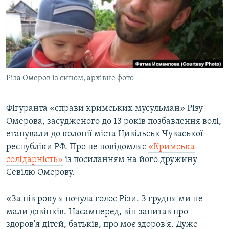
ВІДЕОУРОКИ «ELIFBE»
Русский
СВІДЧЕННЯ ОКУПАЦІЇ
Qırımtatar
УКРАЇНСЬКА ПРОБЛЕМА КРИМУ
ДОЛУЧАЙСЯ!
ІНФОГРАФІКА
Різа Омеров із сином, архівне фото
Фігуранта «справи кримських мусульман» Різу
Усі сайти RFE/RL
Омерова, засудженого до 13 років позбавлення волі,
етапували до колонії міста Цивільськ Чуваської
республіки РФ. Про це повідомляє
«Кримська
солідарність»
із посиланням на його дружину
Севілю Омерову.
«За пів року я почула голос Різи. З грудня ми не
мали дзвінків. Насамперед, він запитав про
здоров'я дітей, батьків, про моє здоров'я. Дуже