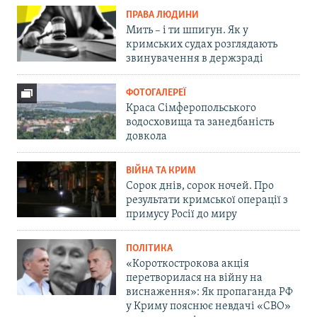
ПРАВА ЛЮДИНИ
Мить – і ти шпигун. Як у
кримських судах розглядають
звинувачення в держзраді
ФОТОГАЛЕРЕЇ
Краса Сімферопольського
водосховища та занедбаність
довкола
ВІЙНА ТА КРИМ
Сорок днів, сорок ночей. Про
результати кримської операції з
примусу Росії до миру
ПОЛІТИКА
«Короткострокова акція
перетворилася на війну на
виснаження»: Як пропаганда РФ
у Криму пояснює невдачі «СВО»