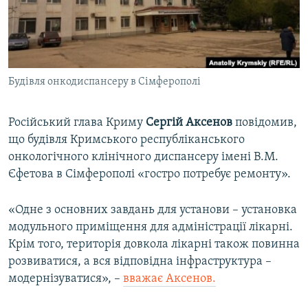
ВІДЕОУРОКИ «ELIFBE»
Русский
СВІДЧЕННЯ ОКУПАЦІЇ
Qırımtatar
УКРАЇНСЬКА ПРОБЛЕМА КРИМУ
Будівля онкодиспансеру в Сімферополі
ДОЛУЧАЙСЯ!
ІНФОГРАФІКА
Російський глава Криму
Сергій Аксенов
повідомив,
що будівля Кримського республіканського
Усі сайти RFE/RL
онкологічного клінічного диспансеру імені В.М.
Єфетова в Сімферополі «гостро потребує ремонту».
«Одне з основних завдань для установи – установка
модульного приміщення для адміністрації лікарні.
Крім того, територія довкола лікарні також повинна
розвиватися, а вся відповідна інфраструктура –
модернізуватися», –
вважає Аксенов.