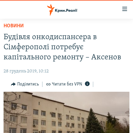
Доступність
посилання
Перейти
НОВИНИ
до
НОВИНИ
Будівля онкодиспансера в
основного
ВОДА.КРИМ
матеріалу
Сімферополі потребує
ВІДЕО ТА ФОТО
Перейти
капітального ремонту – Аксенов
до
ПОЛІТИКА
основної
28 грудень 2019, 10:12
БЛОГИ
навігації
Перейти
Поділитись
Читати без VPN
ПОГЛЯД
до
ІНТЕРВ'Ю
пошуку
ВСЕ ЗА ДЕНЬ
СПЕЦПРОЕКТИ
ЯК ОБІЙТИ БЛОКУВАННЯ
ДЕПОРТАЦІЯ