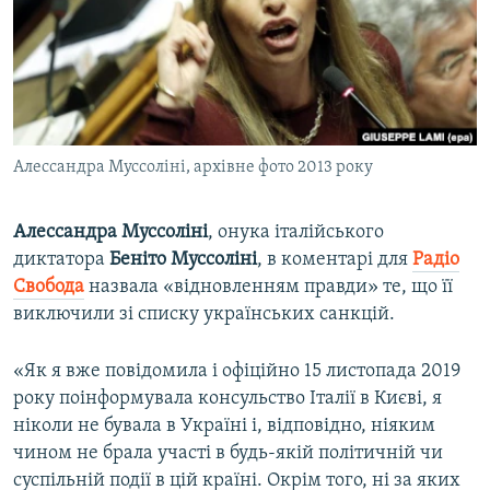
ВІДЕОУРОКИ «ELIFBE»
Русский
СВІДЧЕННЯ ОКУПАЦІЇ
Qırımtatar
УКРАЇНСЬКА ПРОБЛЕМА КРИМУ
ДОЛУЧАЙСЯ!
ІНФОГРАФІКА
Алессандра Муссоліні, архівне фото 2013 року
Алессандра Муссоліні
, онука італійського
Усі сайти RFE/RL
диктатора
Беніто Муссоліні
, в коментарі для
Радіо
Свобода
назвала «відновленням правди» те, що її
виключили зі списку українських санкцій.
«Як я вже повідомила і офіційно 15 листопада 2019
року поінформувала консульство Італії в Києві, я
ніколи не бувала в Україні і, відповідно, ніяким
чином не брала участі в будь-якій політичній чи
суспільній події в цій країні. Окрім того, ні за яких