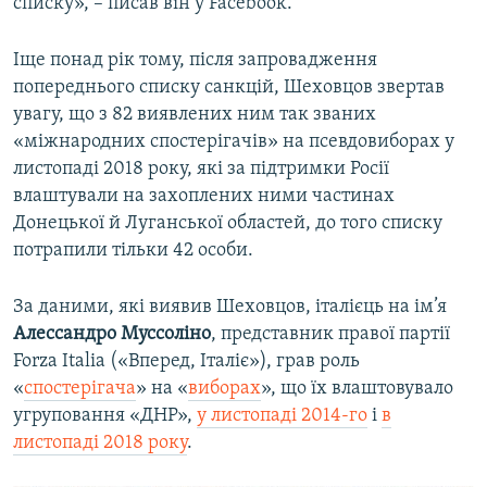
списку», – писав він у Facebook.
Іще понад рік тому, після запровадження
попереднього списку санкцій, Шеховцов звертав
увагу, що з 82 виявлених ним так званих
«міжнародних спостерігачів» на псевдовиборах у
листопаді 2018 року, які за підтримки Росії
влаштували на захоплених ними частинах
Донецької й Луганської областей, до того списку
потрапили тільки 42 особи.
За даними, які виявив Шеховцов, італієць на ім’я
Алессандро Муссоліно
, представник правої партії
Forza Italia («Вперед, Італіє»), грав роль
«
спостерігача
» на «
виборах
», що їх влаштовувало
угруповання «ДНР»,
у листопаді 2014-го
і
в
листопаді 2018 року
.