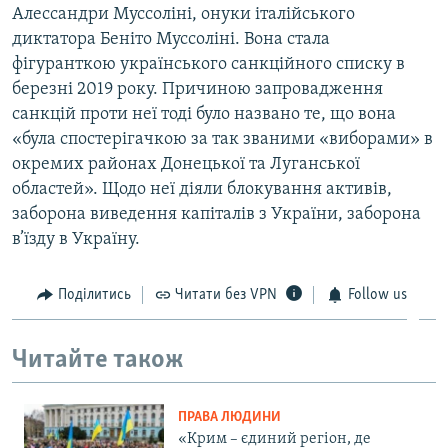
Алессандри Муссоліні, онуки італійського
диктатора Беніто Муссоліні. Вона стала
фігуранткою українського санкційного списку в
березні 2019 року. Причиною запровадження
санкцій проти неї тоді було названо те, що вона
«була спостерігачкою за так званими «виборами» в
окремих районах Донецької та Луганської
областей». Щодо неї діяли блокування активів,
заборона виведення капіталів з України, заборона
в’їзду в Україну.
Поділитись
Читати без VPN
Follow us
Читайте також
ПРАВА ЛЮДИНИ
«Крим – єдиний регіон, де