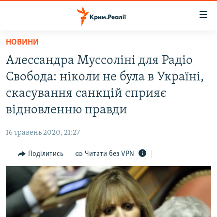
Доступність
посилання
Перейти
НОВИНИ
до
НОВИНИ
Алессандра Муссоліні для Радіо
основного
ВОДА.КРИМ
матеріалу
Свобода: ніколи не була в Україні,
ВІДЕО ТА ФОТО
Перейти
скасування санкцій сприяє
до
ПОЛІТИКА
відновленню правди
основної
БЛОГИ
навігації
16 травень 2020, 21:27
Перейти
ПОГЛЯД
до
Поділитись
Читати без VPN
ІНТЕРВ'Ю
пошуку
ВСЕ ЗА ДЕНЬ
СПЕЦПРОЕКТИ
ЯК ОБІЙТИ БЛОКУВАННЯ
ДЕПОРТАЦІЯ