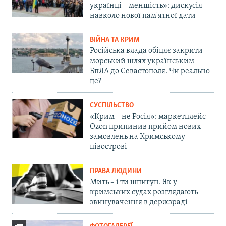
українці – меншість»: дискусія
навколо нової пам'ятної дати
ВІЙНА ТА КРИМ
Російська влада обіцяє закрити
морський шлях українським
БпЛА до Севастополя. Чи реально
це?
СУСПІЛЬСТВО
«Крим – не Росія»: маркетплейс
Ozon припинив прийом нових
замовлень на Кримському
півострові
ПРАВА ЛЮДИНИ
Мить – і ти шпигун. Як у
кримських судах розглядають
звинувачення в держзраді