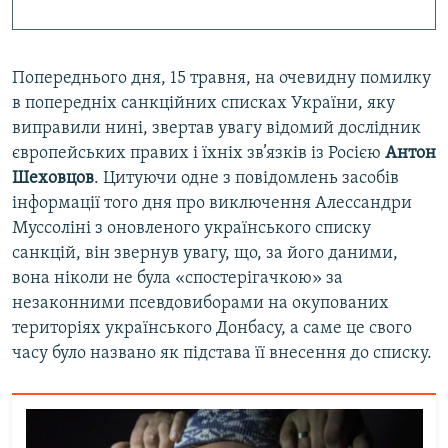
Попереднього дня, 15 травня, на очевидну помилку
в попередніх санкційних списках України, яку
виправили нині, звертав увагу відомий дослідник
європейських правих і їхніх зв’язків із Росією
Антон
Шеховцов
. Цитуючи одне з повідомлень засобів
інформації того дня про виключення Алессандри
Муссоліні з оновленого українського списку
санкцій, він звернув увагу, що, за його даними,
вона ніколи не була «спостерігачкою» за
незаконними псевдовиборами на окупованих
територіях українського Донбасу, а саме це свого
часу було названо як підстава її внесення до списку.