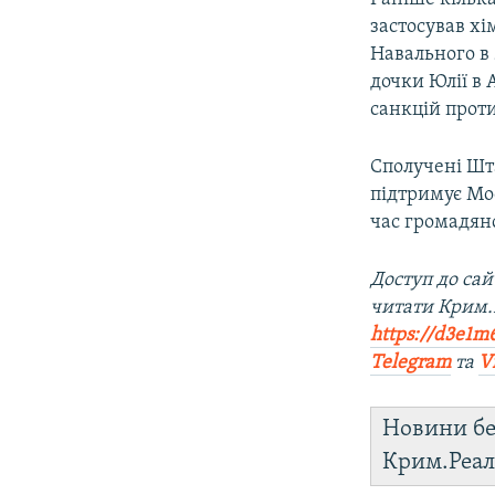
застосував хі
Навального в 
дочки Юлії в 
санкцій проти 
Сполучені Шт
підтримує Мос
час громадянс
Доступ до са
читати Крим.
https://d3e1m
Telegram
та
V
Новини бе
Крим.Реал