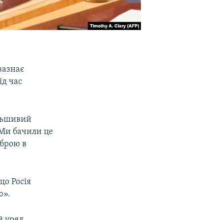
зазнає
ід час
альшивий
 Ми бачили це
зброю в
що Росія
ю».
й уряд