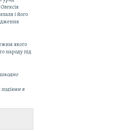
 Олексія
ипаля і його
вадження
режим якого
го народу під
ешкодно
 подіями в