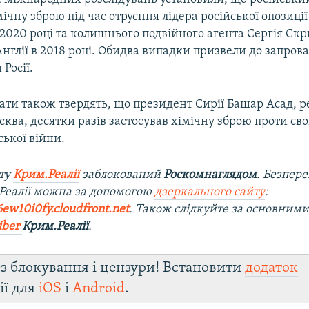
мічну зброю під час отруєння лідера російської опозиції
2020 році та колишнього подвійного агента Сергія Скр
Англії в 2018 році. Обидва випадки призвели до запро
Росії.
ати також твердять, що президент Сирії Башар Асад, 
ква, десятки разів застосував хімічну зброю проти сво
ької війни.
йту
Крим.Реалії
заблокований
Роскомнаглядом
. Безпер
Реалії можна за допомогою
дзеркального сайту
:
6ew10i0fy.cloudfront.net
. Також слідкуйте за основними
iber
Крим.Реалії
.​
з блокування і цензури! Встановити
додаток
ії для
iOS
і
Android
.