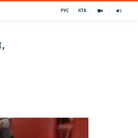
РУС
КТА
,