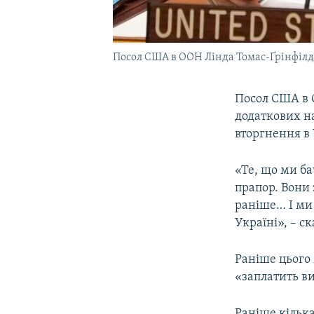
Посол США в ООН Лінда Томас-Ґрінфілд
Посол США в
додаткових на
вторгнення в 
«Те, що ми ба
прапор. Вони
раніше… І ми 
Україні», – с
Раніше цього
«заплатить в
Раніше кільк