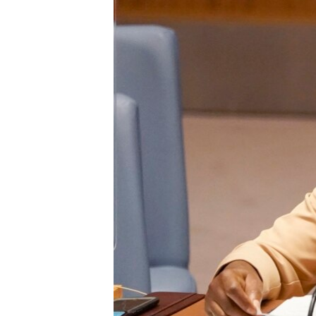
ВІДЕОУРОКИ «ELIFBE»
СВІДЧЕННЯ ОКУПАЦІЇ
УКРАЇНСЬКА ПРОБЛЕМА КРИМУ
ІНФОГРАФІКА