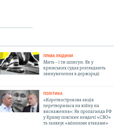
ПРАВА ЛЮДИНИ
Мить – і ти шпигун. Як у
кримських судах розглядають
звинувачення в держзраді
ПОЛІТИКА
«Короткострокова акція
перетворилася на війну на
виснаження»: Як пропаганда РФ
у Криму пояснює невдачі «СВО»
та залякує «мінними атаками»