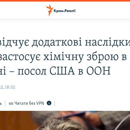
відчує додаткові наслідки
застосує хімічну зброю в
ні – посол США в ООН
2, 18:32
ь
Читати без VPN