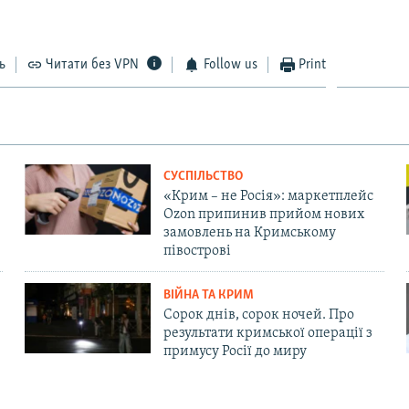
ь
Читати без VPN
Follow us
Print
СУСПІЛЬСТВО
«Крим – не Росія»: маркетплейс
Ozon припинив прийом нових
замовлень на Кримському
півострові
ВІЙНА ТА КРИМ
Сорок днів, сорок ночей. Про
результати кримської операції з
примусу Росії до миру