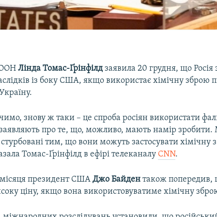
 ООН
Лінда Томас-Ґрінфілд
заявила 20 грудня, що Росія 
слідків із боку США, якщо використає хімічну зброю п
Україну.
чимо, знову ж таки – це спроба росіян використати ф
 заявляють про те, що, можливо, мають намір зробити.
стурбовані тим, що вони можуть застосувати хімічну 
казала Томас-Ґрінфілд в ефірі телеканалу
CNN
.
 місяця президент США
Джо Байден
також попередив, 
исоку ціну, якщо вона використовуватиме хімічну збро
а міжнародних розслідувань установили, що російськи