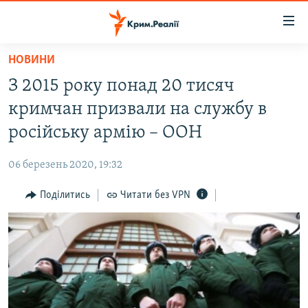
Доступність
посилання
Перейти
НОВИНИ
до
НОВИНИ
З 2015 року понад 20 тисяч
основного
ВОДА.КРИМ
матеріалу
кримчан призвали на службу в
ВІДЕО ТА ФОТО
Перейти
російську армію – ООН
до
ПОЛІТИКА
основної
06 березень 2020, 19:32
БЛОГИ
навігації
Перейти
Поділитись
Читати без VPN
ПОГЛЯД
до
ІНТЕРВ'Ю
пошуку
ВСЕ ЗА ДЕНЬ
СПЕЦПРОЕКТИ
ЯК ОБІЙТИ БЛОКУВАННЯ
ДЕПОРТАЦІЯ