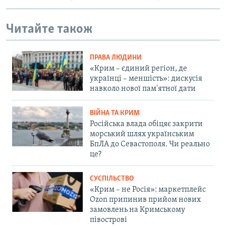
Читайте також
ПРАВА ЛЮДИНИ
«Крим – єдиний регіон, де
українці – меншість»: дискусія
навколо нової пам'ятної дати
ВІЙНА ТА КРИМ
Російська влада обіцяє закрити
морський шлях українським
БпЛА до Севастополя. Чи реально
це?
СУСПІЛЬСТВО
«Крим – не Росія»: маркетплейс
Ozon припинив прийом нових
замовлень на Кримському
півострові