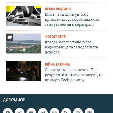
ПРАВА ЛЮДИНИ
Мить – і ти шпигун. Як у
кримських судах розглядають
звинувачення в держзраді
ФОТОГАЛЕРЕЇ
Краса Сімферопольського
водосховища та занедбаність
довкола
ВІЙНА ТА КРИМ
Сорок днів, сорок ночей. Про
результати кримської операції з
примусу Росії до миру
ДОЛУЧАЙСЯ!