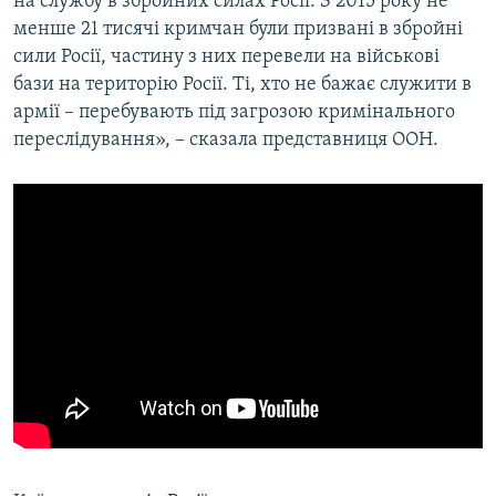
на службу в збройних силах Росії. З 2015 року не
менше 21 тисячі кримчан були призвані в збройні
сили Росії, частину з них перевели на військові
бази на територію Росії. Ті, хто не бажає служити в
армії – перебувають під загрозою кримінального
переслідування», – сказала представниця ООН.