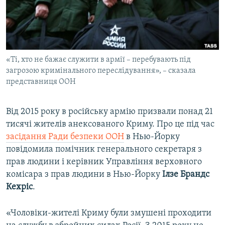
ВІДЕОУРОКИ «ELIFBE»
Русский
СВІДЧЕННЯ ОКУПАЦІЇ
Qırımtatar
УКРАЇНСЬКА ПРОБЛЕМА КРИМУ
«Ті, хто не бажає служити в армії – перебувають під
ДОЛУЧАЙСЯ!
ІНФОГРАФІКА
загрозою кримінального переслідування», – сказала
представниця ООН
Усі сайти RFE/RL
Від 2015 року в російську армію призвали понад 21
тисячі жителів анексованого Криму. Про це під час
засідання Ради безпеки ООН
в Нью-Йорку
повідомила помічник генерального секретаря з
прав людини і керівник Управління верховного
комісара з прав людини в Нью-Йорку
Ілзе Брандс
Кехріс
.
«Чоловіки-жителі Криму були змушені проходити