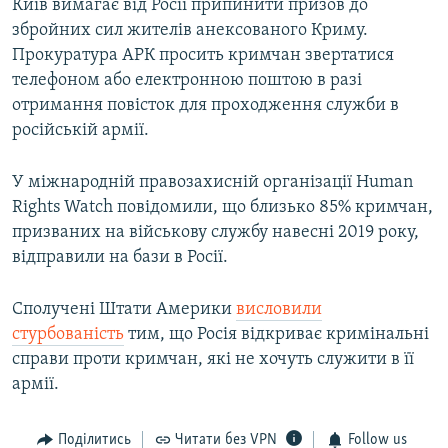
Київ вимагає від Росії припинити призов до
збройних сил жителів анексованого Криму.
Прокуратура АРК просить кримчан звертатися
телефоном або електронною поштою в разі
отримання повісток для проходження служби в
російській армії.
У міжнародній правозахисній організації Human
Rights Watch повідомили, що близько 85% кримчан,
призваних на військову службу навесні 2019 року,
відправили на бази в Росії.
Сполучені Штати Америки
висловили
стурбованість
тим, що Росія відкриває кримінальні
справи проти кримчан, які не хочуть служити в її
армії.
Поділитись
Читати без VPN
Follow us