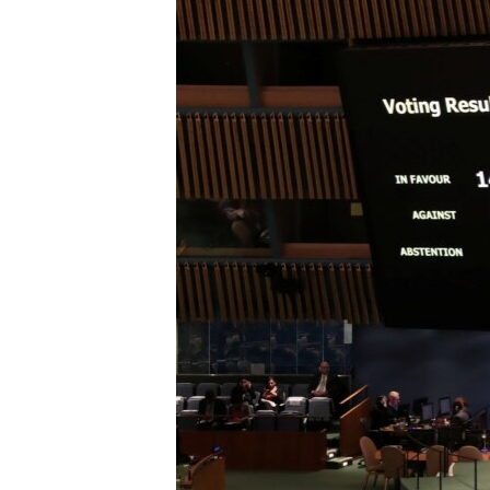
ВІДЕОУРОКИ «ELIFBE»
СВІДЧЕННЯ ОКУПАЦІЇ
УКРАЇНСЬКА ПРОБЛЕМА КРИМУ
ІНФОГРАФІКА