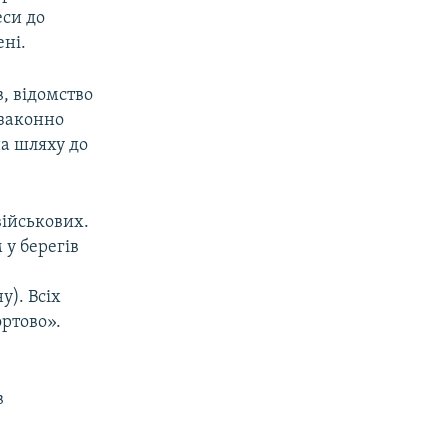
еси до
ені.
в, відомство
езаконно
на шляху до
військових.
 у берегів
у). Всіх
ортово».
в