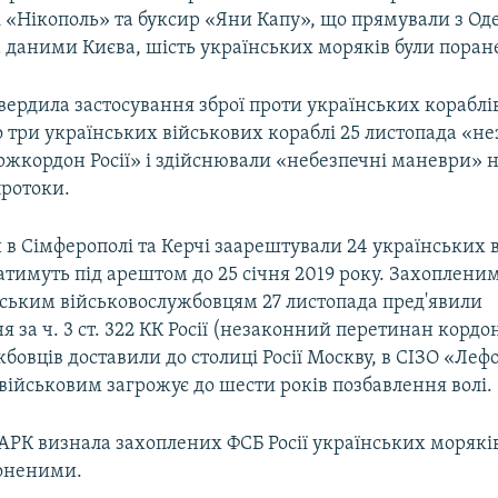
 «Нікополь» та буксир «Яни Капу», що прямували з Од
 даними Києва, шість українських моряків були поран
твердила застосування зброї проти українських кораблі
 три українських військових кораблі 25 листопада «н
ржкордон Росії» і здійснювали «небезпечні маневри» 
протоки.
и в Сімферополі та Керчі заарештували 24 українських 
тимуть під арештом до 25 січня 2019 року. Захопленим
ським військовослужбовцям 27 листопада пред'явили
 за ч. 3 ст. 322 КК Росії (незаконний перетинан кордон
бовців доставили до столиці Росії Москву, в СІЗО «Леф
військовим загрожує до шести років позбавлення волі.
АРК визнала захоплених ФСБ Росії українських морякі
оненими.