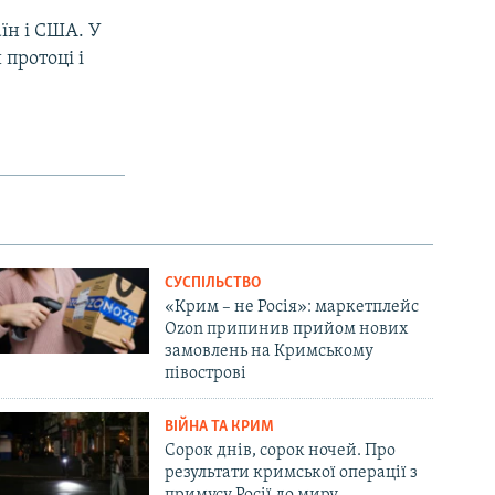
аїн і США. У
протоці і
СУСПІЛЬСТВО
«Крим – не Росія»: маркетплейс
Ozon припинив прийом нових
замовлень на Кримському
півострові
ВІЙНА ТА КРИМ
Сорок днів, сорок ночей. Про
результати кримської операції з
примусу Росії до миру