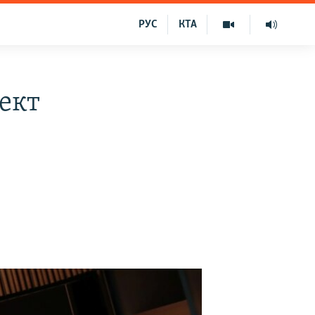
РУС
КТА
ект