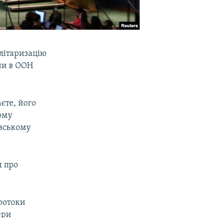
літаризацію
ни в ООН
єте, його
ому
овському
и про
протоки
ери