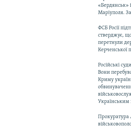
«Бердянськ» і
Маріуполя. За
ФСБ Росії під
стверджує, що
перетнули де
Керченської 
Російські суд
Вони перебува
Криму україн
обвинувачення
військовослуж
Українським 
Прокуратура 
військовопол