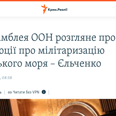
амблея ООН розгляне про
юції про мілітаризацію
ького моря – Єльченко
, 08:58
ь
Читати без VPN