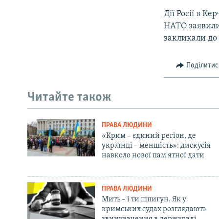
Дії Росії в К
НАТО заявили,
закликали до 
Поділитис
Читайте також
ПРАВА ЛЮДИНИ
«Крим – єдиний регіон, де
українці – меншість»: дискусія
навколо нової пам'ятної дати
ПРАВА ЛЮДИНИ
Мить – і ти шпигун. Як у
кримських судах розглядають
звинувачення в держзраді