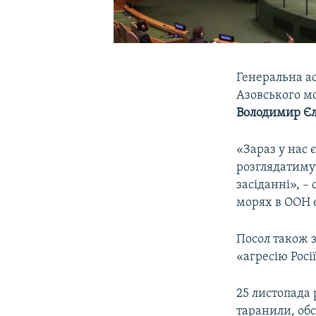
Генеральна а
Азовського м
Володимир Є
«Зараз у нас 
розглядатимут
засіданні», –
морях в ООН e
Посол також 
«агресію Росі
25 листопада 
таранили, об