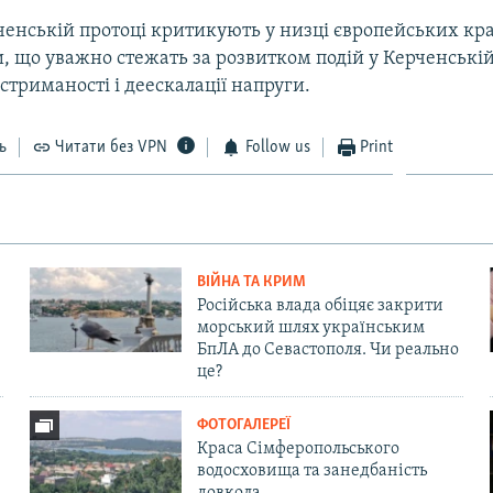
ерченській протоці критикують у низці європейських кр
 що уважно стежать за розвитком подій у Керченській 
стриманості і деескалації напруги.
ь
Читати без VPN
Follow us
Print
ВІЙНА ТА КРИМ
Російська влада обіцяє закрити
морський шлях українським
БпЛА до Севастополя. Чи реально
це?
ФОТОГАЛЕРЕЇ
Краса Сімферопольського
водосховища та занедбаність
довкола