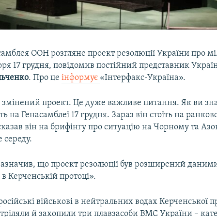
самблея ООН розгляне проект резолюції України про мі
оря 17 грудня, повідомив постійний представник Украї
льченко
. Про це
інформує
«Інтерфакс-Україна».
є змінений проект. Це дуже важливе питання. Як ви зна
ь на Генасамблеї 17 грудня. Зараз він стоїть на ранков
 сказав він на брифінгу про ситуацію на Чорному та Аз
 середу.
зазначив, що проект резолюції був розширений даним
ї в Керченській протоці».
російські військові в нейтральних водах Керченської 
стріляли й захопили три плавзасоби ВМС України – кат