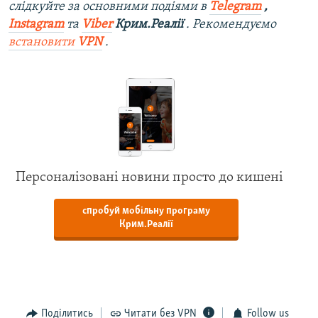
слідкуйте за основними подіями в
Telegram
,
Instagram
та
Viber
Крим.Реалії
. Рекомендуємо
встановити
VPN
.
Персоналізовані новини просто до кишені
спробуй мобільну програму
Крим.Реалії
Поділитись
Читати без VPN
Follow us