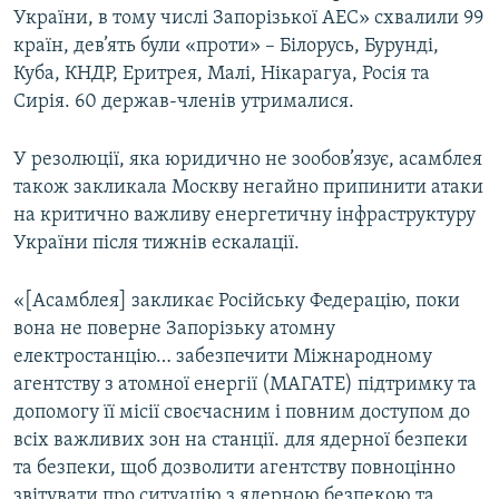
України, в тому числі Запорізької АЕС» схвалили 99
ВІДЕОУРОКИ «ELIFBE»
Русский
країн, дев’ять були «проти» – Білорусь, Бурунді,
СВІДЧЕННЯ ОКУПАЦІЇ
Куба, КНДР, Еритрея, Малі, Нікарагуа, Росія та
Qırımtatar
Сирія. 60 держав-членів утрималися.
УКРАЇНСЬКА ПРОБЛЕМА КРИМУ
ДОЛУЧАЙСЯ!
ІНФОГРАФІКА
У резолюції, яка юридично не зообов’язує, асамблея
також закликала Москву негайно припинити атаки
на критично важливу енергетичну інфраструктуру
України після тижнів ескалації.
Усі сайти RFE/RL
«[Асамблея] закликає Російську Федерацію, поки
вона не поверне Запорізьку атомну
електростанцію… забезпечити Міжнародному
агентству з атомної енергії (МАГАТЕ) підтримку та
допомогу її місії своєчасним і повним доступом до
всіх важливих зон на станції. для ядерної безпеки
та безпеки, щоб дозволити агентству повноцінно
звітувати про ситуацію з ядерною безпекою та