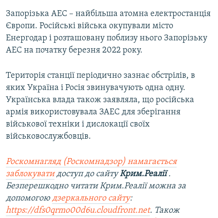
Запорізька АЕС – найбільша атомна електростанція
Європи. Російські війська окупували місто
Енергодар і розташовану поблизу нього Запорізьку
АЕС на початку березня 2022 року.
Територія станції періодично зазнає обстрілів, в
яких Україна і Росія звинувачують одна одну.
Українська влада також заявляла, що російська
армія використовувала ЗАЕС для зберігання
військової техніки і дислокації своїх
військовослужбовців.
Роскомнагляд (Роскомнадзор) намагається
заблокувати
доступ до сайту
Крим.Реалії
.
Безперешкодно читати Крим.Реалії можна за
допомогою
дзеркального сайту
:
https://dfs0qrmo00d6u.cloudfront.net
. Також