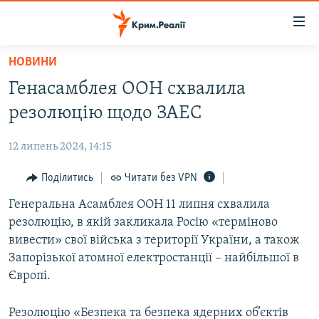
Доступність
посилання
Перейти
НОВИНИ
до
НОВИНИ
Генасамблея ООН схвалила
основного
ВОДА.КРИМ
матеріалу
резолюцію щодо ЗАЕС
ВІДЕО ТА ФОТО
Перейти
до
12 липень 2024, 14:15
ПОЛІТИКА
основної
БЛОГИ
Поділитись
Читати без VPN
навігації
Перейти
ПОГЛЯД
Генеральна Асамблея ООН 11 липня схвалила
до
резолюцію, в якій закликала Росію «терміново
ІНТЕРВ'Ю
пошуку
вивести» свої війська з території України, а також
ВСЕ ЗА ДЕНЬ
Запорізької атомної електростанції – найбільшої в
Європі.
СПЕЦПРОЕКТИ
ЯК ОБІЙТИ БЛОКУВАННЯ
ДЕПОРТАЦІЯ
Резолюцію «Безпека та безпека ядерних об’єктів