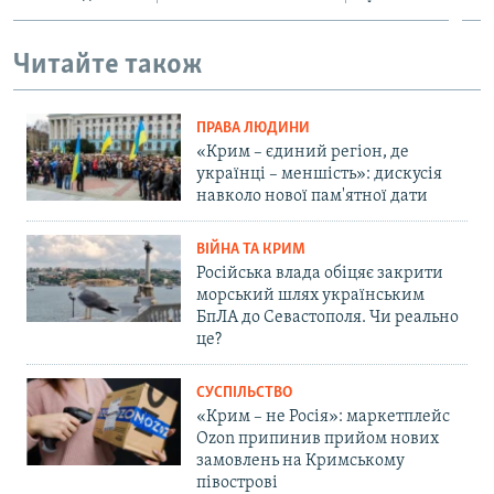
Читайте також
ПРАВА ЛЮДИНИ
«Крим – єдиний регіон, де
українці – меншість»: дискусія
навколо нової пам'ятної дати
ВІЙНА ТА КРИМ
Російська влада обіцяє закрити
морський шлях українським
БпЛА до Севастополя. Чи реально
це?
СУСПІЛЬСТВО
«Крим – не Росія»: маркетплейс
Ozon припинив прийом нових
замовлень на Кримському
півострові