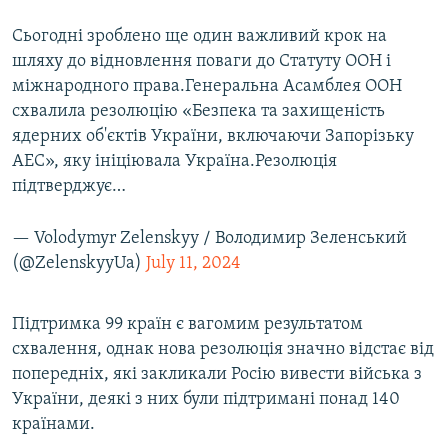
Сьогодні зроблено ще один важливий крок на
шляху до відновлення поваги до Статуту ООН і
міжнародного права.Генеральна Асамблея ООН
схвалила резолюцію «Безпека та захищеність
ядерних об'єктів України, включаючи Запорізьку
АЕС», яку ініціювала Україна.Резолюція
підтверджує…
— Volodymyr Zelenskyy / Володимир Зеленський
(@ZelenskyyUa)
July 11, 2024
Підтримка 99 країн є вагомим результатом
схвалення, однак нова резолюція значно відстає від
попередніх, які закликали Росію вивести війська з
України, деякі з них були підтримані понад 140
країнами.