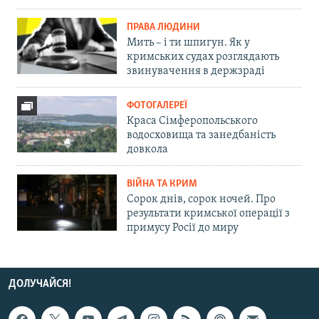
ПРАВА ЛЮДИНИ
Мить – і ти шпигун. Як у
кримських судах розглядають
звинувачення в держзраді
ФОТОГАЛЕРЕЇ
Краса Сімферопольського
водосховища та занедбаність
довкола
ВІЙНА ТА КРИМ
Сорок днів, сорок ночей. Про
результати кримської операції з
примусу Росії до миру
ДОЛУЧАЙСЯ!