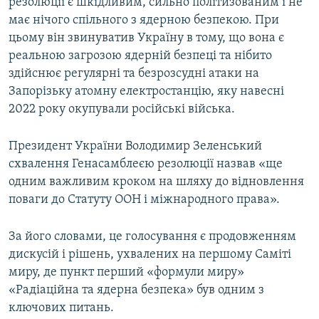
резолюції є шкідливим, сильно політизованим і не
має нічого спільного з ядерною безпекою. При
цьому він звинуватив Україну в тому, що вона є
реальною загрозою ядерній безпеці та нібито
здійснює регулярні та безрозсудні атаки на
Запорізьку атомну електростанцію, яку навесні
2022 року окупували російські війська.
Президент України Володимир Зеленський
схвалення Генасамблеєю резолюції назвав «ще
одним важливим кроком на шляху до відновлення
поваги до Статуту ООН і міжнародного права».
За його словами, це голосування є продовженням
дискусій і рішень, ухвалених на першому Саміті
миру, де пункт перший «формули миру»
«Радіаційна та ядерна безпека» був одним з
ключових питань.