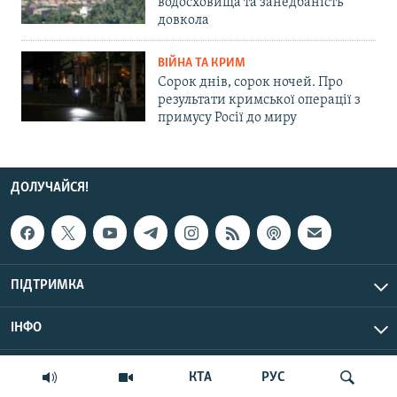
водосховища та занедбаність
довкола
ВІЙНА ТА КРИМ
Сорок днів, сорок ночей. Про
результати кримської операції з
примусу Росії до миру
ДОЛУЧАЙСЯ!
ПІДТРИМКА
ІНФО
© Крим.Реалії, 2026 | Усі права застережено.
КТА
РУС