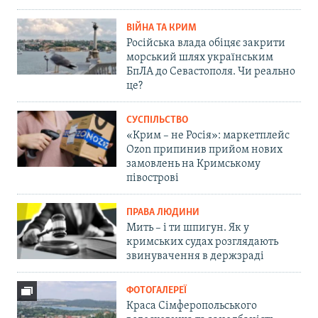
ВІЙНА ТА КРИМ
Російська влада обіцяє закрити
морський шлях українським
БпЛА до Севастополя. Чи реально
це?
СУСПІЛЬСТВО
«Крим – не Росія»: маркетплейс
Ozon припинив прийом нових
замовлень на Кримському
півострові
ПРАВА ЛЮДИНИ
Мить – і ти шпигун. Як у
кримських судах розглядають
звинувачення в держзраді
ФОТОГАЛЕРЕЇ
Краса Сімферопольського