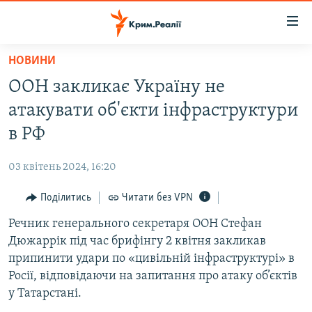
Доступність
посилання
Перейти
НОВИНИ
до
НОВИНИ
ООН закликає Україну не
основного
ВОДА.КРИМ
матеріалу
атакувати об'єкти інфраструктури
ВІДЕО ТА ФОТО
Перейти
в РФ
до
ПОЛІТИКА
основної
03 квітень 2024, 16:20
БЛОГИ
навігації
Перейти
Поділитись
Читати без VPN
ПОГЛЯД
до
Речник генерального секретаря ООН Стефан
ІНТЕРВ'Ю
пошуку
Дюжаррік під час брифінгу 2 квітня закликав
ВСЕ ЗА ДЕНЬ
припинити удари по «цивільній інфраструктурі» в
СПЕЦПРОЕКТИ
Росії, відповідаючи на запитання про атаку об’єктів
у Татарстані.
ЯК ОБІЙТИ БЛОКУВАННЯ
ДЕПОРТАЦІЯ