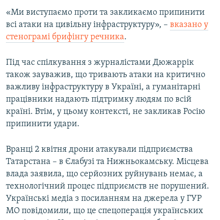
ВІДЕОУРОКИ «ELIFBE»
«Ми виступаємо проти та закликаємо припинити
Русский
всі атаки на цивільну інфраструктуру», –
вказано у
СВІДЧЕННЯ ОКУПАЦІЇ
Qırımtatar
стенограмі брифінгу речника
.
УКРАЇНСЬКА ПРОБЛЕМА КРИМУ
ДОЛУЧАЙСЯ!
Під час спілкування з журналістами Дюжаррік
ІНФОГРАФІКА
також зауважив, що тривають атаки на критично
важливу інфраструктуру в Україні, а гуманітарні
працівники надають підтримку людям по всій
Усі сайти RFE/RL
країні. Втім, у цьому контексті, не закликав Росію
припинити удари.
Вранці 2 квітня дрони атакували підприємства
Татарстана – в Єлабузі та Нижньокамську. Місцева
влада заявила, що серйозних руйнувань немає, а
технологічний процес підприємств не порушений.
Українські медіа з посиланням на джерела у ГУР
МО повідомили, що це спецоперація українських