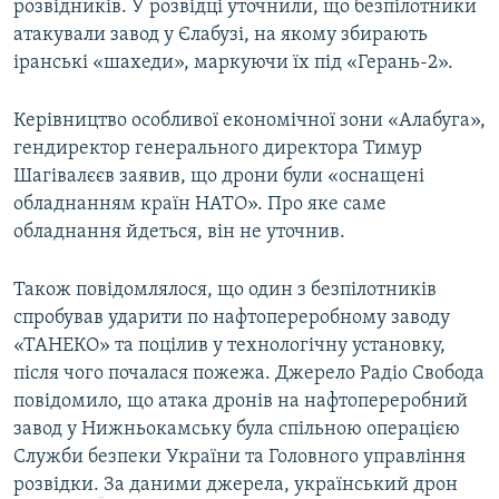
розвідників. У розвідці уточнили, що безпілотники
атакували завод у Єлабузі, на якому збирають
іранські «шахеди», маркуючи їх під «Герань-2».
Керівництво особливої економічної зони «Алабуга»,
гендиректор генерального директора Тимур
Шагівалєєв заявив, що дрони були «оснащені
обладнанням країн НАТО». Про яке саме
обладнання йдеться, він не уточнив.
Також повідомлялося, що один з безпілотників
спробував ударити по нафтопереробному заводу
«ТАНЕКО» та поцілив у технологічну установку,
після чого почалася пожежа. Джерело Радіо Свобода
повідомило, що атака дронів на нафтопереробний
завод у Нижньокамську була спільною операцією
Служби безпеки України та Головного управління
розвідки.
За даними джерела, український дрон