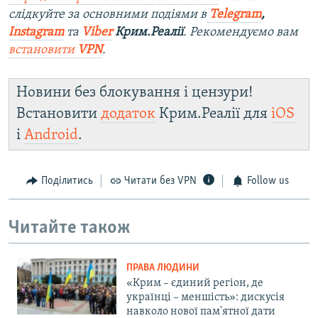
слідкуйте за основними подіями в
Telegram
,
Instagram
та
Viber
Крим.Реалії
. Рекомендуємо вам
встановити
VPN
.
Новини без блокування і цензури!
Встановити
додаток
Крим.Реалії для
iOS
і
Android
.
Поділитись
Читати без VPN
Follow us
Читайте також
ПРАВА ЛЮДИНИ
«Крим – єдиний регіон, де
українці – меншість»: дискусія
навколо нової пам'ятної дати