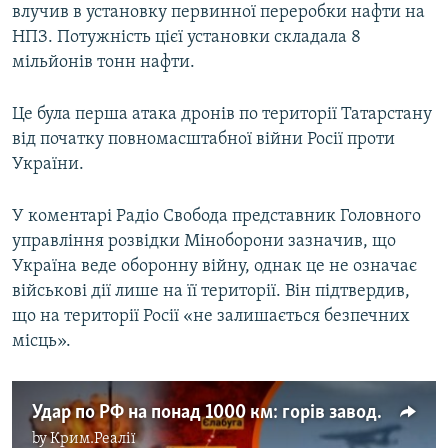
влучив в установку первинної переробки нафти на
НПЗ. Потужність цієї установки складала 8
мільйонів тонн нафти.
Це була перша атака дронів по території Татарстану
від початку повномасштабної війни Росії проти
України.
У коментарі Радіо Свобода представник Головного
управління розвідки Міноборони зазначив, що
Україна веде оборонну війну, однак це не означає
військові дії лише на її території. Він підтвердив,
що на території Росії «не залишається безпечних
місць».
Удар по РФ на понад 1000 км: горів завод зі збірки «шахедів та НПЗ у Татарстані. Що відомо? (відео)
by
Крим.Реалії