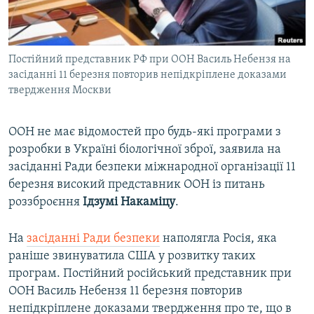
ВІДЕОУРОКИ «ELIFBE»
Русский
СВІДЧЕННЯ ОКУПАЦІЇ
Qırımtatar
Постійний представник РФ при ООН Василь Небензя на
УКРАЇНСЬКА ПРОБЛЕМА КРИМУ
засіданні 11 березня повторив непідкріплене доказами
ДОЛУЧАЙСЯ!
ІНФОГРАФІКА
твердження Москви
ООН не має відомостей про будь-які програми з
розробки в Україні біологічної зброї, заявила на
Усі сайти RFE/RL
засіданні Ради безпеки міжнародної організації 11
березня високий представник ООН із питань
роззброєння
Ідзумі Накаміцу
.
На
засіданні Ради безпеки
наполягла Росія, яка
раніше звинуватила США у розвитку таких
програм. Постійний російський представник при
ООН Василь Небензя 11 березня повторив
непідкріплене доказами твердження про те, що в