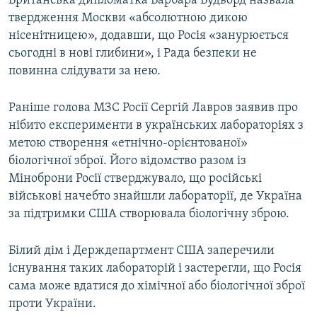
Британська дипломатка Барбара Вудворд назвала
твердження Москви «абсолютною дикою
нісенітницею», додавши, що Росія «занурюється
сьогодні в нові глибини», і Рада безпеки не
повинна слідувати за нею.
Раніше голова МЗС Росії Сергій Лавров заявив про
нібито експерименти в українських лабораторіях з
метою створення «етнічно-орієнтованої»
біологічної зброї. Його відомство разом із
Міноброни Росії стверджувало, що російські
військові начебто знайшли лабораторії, де Україна
за підтримки США створювала біологічну зброю.
Білий дім і Держдепартмент США заперечили
існування таких лабораторій і застерегли, що Росія
сама може вдатися до хімічної або біологічної зброї
проти України.