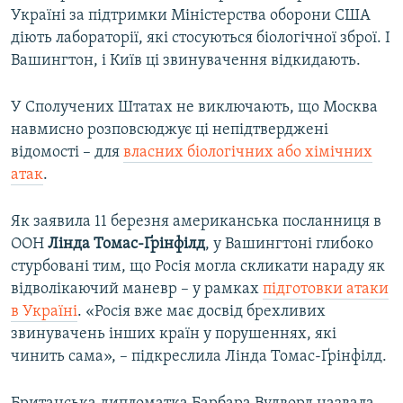
Україні за підтримки Міністерства оборони США
діють лабораторії, які стосуються біологічної зброї. І
Вашингтон, і Київ ці звинувачення відкидають.
У Сполучених Штатах не виключають, що Москва
навмисно розповсюджує ці непідтверджені
відомості – для
власних біологічних або хімічних
атак
.
Як заявила 11 березня американська посланниця в
ООН
Лінда Томас-Ґрінфілд
, у Вашингтоні глибоко
стурбовані тим, що Росія могла скликати нараду як
відволікаючий маневр – у рамках
підготовки атаки
в Україні
. «Росія вже має досвід брехливих
звинувачень інших країн у порушеннях, які
чинить сама», – підкреслила Лінда Томас-Ґрінфілд.