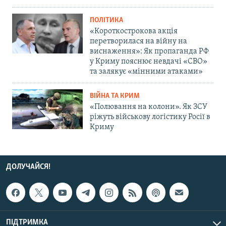
ПОЛІТИКА
«Короткострокова акція
перетворилася на війну на
виснаження»: Як пропаганда РФ
у Криму пояснює невдачі «СВО»
та залякує «мінними атаками»
ВІЙНА ТА КРИМ
«Полювання на колони». Як ЗСУ
ріжуть військову логістику Росії в
Криму
ДОЛУЧАЙСЯ!
ПІДТРИМКА