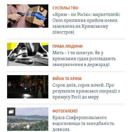
СУСПІЛЬСТВО
«Крим – не Росія»: маркетплейс
Ozon припинив прийом нових
замовлень на Кримському
півострові
ПРАВА ЛЮДИНИ
Мить – і ти шпигун. Як у
кримських судах розглядають
звинувачення в держзраді
ВІЙНА ТА КРИМ
Сорок днів, сорок ночей. Про
результати кримської операції з
примусу Росії до миру
ФОТОГАЛЕРЕЇ
Краса Сімферопольського
водосховища та занедбаність
довкола