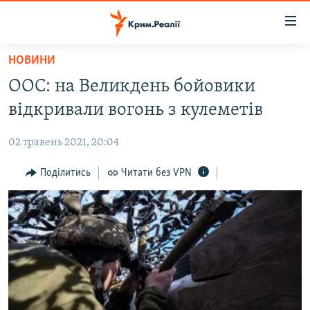
Доступність
посилання
Перейти
НОВИНИ
до
НОВИНИ
ООС: на Великдень бойовики
основного
ВОДА.КРИМ
матеріалу
відкривали вогонь з кулеметів
ВІДЕО ТА ФОТО
Перейти
до
02 травень 2021, 20:04
ПОЛІТИКА
основної
БЛОГИ
Поділитись
Читати без VPN
навігації
Перейти
ПОГЛЯД
до
ІНТЕРВ'Ю
пошуку
ВСЕ ЗА ДЕНЬ
СПЕЦПРОЕКТИ
ЯК ОБІЙТИ БЛОКУВАННЯ
ДЕПОРТАЦІЯ