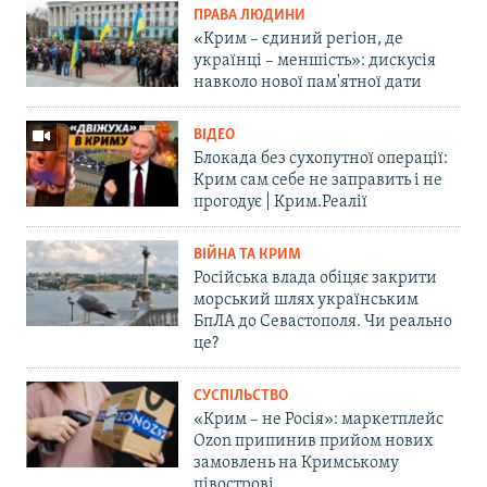
ПРАВА ЛЮДИНИ
«Крим – єдиний регіон, де
українці – меншість»: дискусія
навколо нової пам'ятної дати
ВІДЕО
Блокада без сухопутної операції:
Крим сам себе не заправить і не
прогодує | Крим.Реалії
ВІЙНА ТА КРИМ
Російська влада обіцяє закрити
морський шлях українським
БпЛА до Севастополя. Чи реально
це?
СУСПІЛЬСТВО
«Крим – не Росія»: маркетплейс
Ozon припинив прийом нових
замовлень на Кримському
півострові