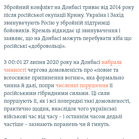
Збройний конфлікт на Донбасі триває від 2014 року
після російської окупації Криму. Україна і Захід
звинувачують Росію у збройній підтримці
бойовиків. Кремль відкидає ці звинувачення і
заявляє, що на Донбасі можуть перебувати хіба що
російські «добровольці».
З 00:01 27 липня 2020 року на Донбасі
набрала
чинності
чергова домовленість про «повне та
всеосяжне припинення вогню», яка формально
чинна й далі, попри
численні порушення
її
російськими гібридними силами. Ці сили
порушують її, як і всі попередні такі домовленості,
практично щодня, внаслідок чого українські
військові час від часу – і останнім часом дедалі
частіше – зазнають поранень чи й гинуть.