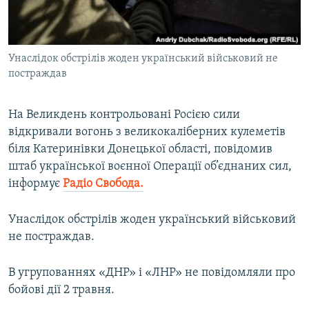
ВІДЕОУРОКИ «ELIFBE»
Русский
СВІДЧЕННЯ ОКУПАЦІЇ
Qırımtatar
Унаслідок обстрілів жоден український військовий не
УКРАЇНСЬКА ПРОБЛЕМА КРИМУ
постраждав
ДОЛУЧАЙСЯ!
ІНФОГРАФІКА
На Великдень контрольовані Росією сили
відкривали вогонь з великокаліберних кулеметів
біля Катеринівки Донецької області, повідомив
Усі сайти RFE/RL
штаб української воєнної Операції об’єднаних сил,
інформує
Радіо Свобода.
Унаслідок обстрілів жоден український військовий
не постраждав.
В угрупованнях «ДНР» і «ЛНР» не повідомляли про
бойові дії 2 травня.