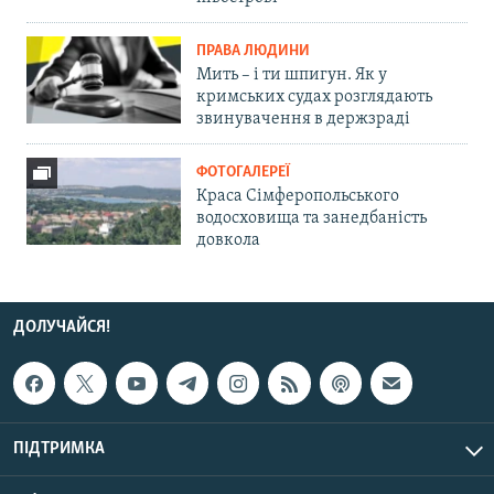
ПРАВА ЛЮДИНИ
Мить – і ти шпигун. Як у
кримських судах розглядають
звинувачення в держзраді
ФОТОГАЛЕРЕЇ
Краса Сімферопольського
водосховища та занедбаність
довкола
ДОЛУЧАЙСЯ!
ПІДТРИМКА