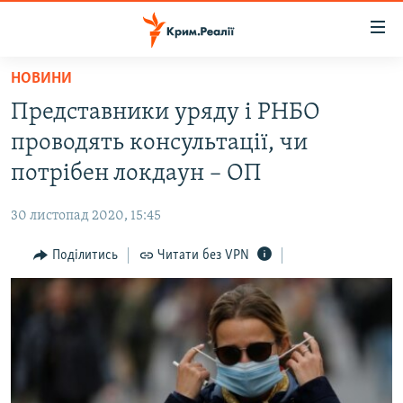
Доступність
посилання
Перейти
НОВИНИ
до
НОВИНИ
Представники уряду і РНБО
основного
ВОДА.КРИМ
матеріалу
проводять консультації, чи
ВІДЕО ТА ФОТО
Перейти
потрібен локдаун – ОП
до
ПОЛІТИКА
основної
30 листопад 2020, 15:45
БЛОГИ
навігації
Перейти
Поділитись
Читати без VPN
ПОГЛЯД
до
ІНТЕРВ'Ю
пошуку
ВСЕ ЗА ДЕНЬ
СПЕЦПРОЕКТИ
ЯК ОБІЙТИ БЛОКУВАННЯ
ДЕПОРТАЦІЯ