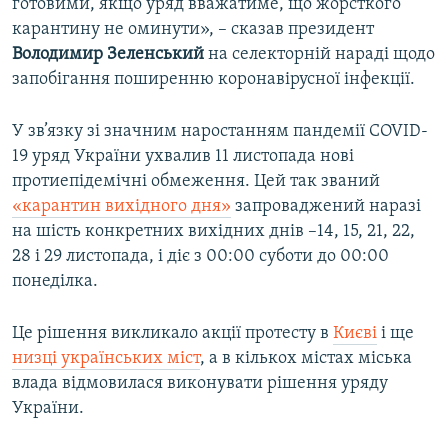
готовими, якщо уряд вважатиме, що жорсткого
карантину не оминути», – сказав президент
Володимир Зеленський
на селекторній нараді щодо
запобігання поширенню коронавірусної інфекції.
У зв’язку зі значним наростанням пандемії COVID-
19 уряд України ухвалив 11 листопада нові
протиепідемічні обмеження. Цей так званий
«карантин вихідного дня»
запроваджений наразі
на шість конкретних вихідних днів –14, 15, 21, 22,
28 і 29 листопада, і діє з 00:00 суботи до 00:00
понеділка.
Це рішення викликало акції протесту в
Києві
і ще
низці українських міст
, а в кількох містах міська
влада відмовилася виконувати рішення уряду
України.