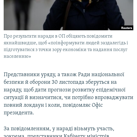
ВІДЕОУРОКИ «ELIFBE»
Русский
СВІДЧЕННЯ ОКУПАЦІЇ
Qırımtatar
УКРАЇНСЬКА ПРОБЛЕМА КРИМУ
Про результати наради в ОП обіцяють повідомити
ДОЛУЧАЙСЯ!
ІНФОГРАФІКА
якнайшвидше, щоб «поінформувати людей заздалегідь і
підготуватися з точки зору економіки та надання послуг
населенню»
Усі сайти RFE/RL
Представники уряду, а також Ради національної
безпеки й оборони 30 листопада зберуться на
нараду, щоб дати прогнози розвитку епідемічної
ситуації й визначитися, чи потрібно впроваджувати
повний локдаун і коли, повідомляє Офіс
президента.
За повідомленням, у нараді візьмуть участь,
зокрема, представники Кабінету міністрів,