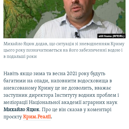
ВІДЕОУРОКИ «ELIFBE»
Русский
СВІДЧЕННЯ ОКУПАЦІЇ
Qırımtatar
УКРАЇНСЬКА ПРОБЛЕМА КРИМУ
ДОЛУЧАЙСЯ!
ІНФОГРАФІКА
Михайло Яцюк додав, що ситуація зі зневодненням Криму
цього року позначатиметься на його забезпеченні водою і
в подальші роки
Усі сайти RFE/RL
Навіть якщо зима та весна 2021 року будуть
багатими на опади, наповнити водосховища в
анексованому Криму це не дозволить, вважає
заступник директора Інституту водних проблем і
меліорації Національної академії аграрних наук
Михайло Яцюк
. Про це він сказав у коментарі
проєкту
Крим.Реалії
.