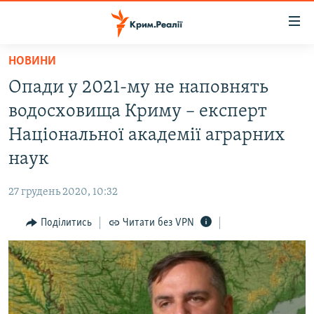
Доступність
посилання
Перейти
НОВИНИ
до
НОВИНИ
Опади у 2021-му не наповнять
основного
ВОДА.КРИМ
матеріалу
водосховища Криму – експерт
ВІДЕО ТА ФОТО
Перейти
Національної академії аграрних
до
ПОЛІТИКА
наук
основної
БЛОГИ
навігації
27 грудень 2020, 10:32
Перейти
ПОГЛЯД
до
Поділитись
Читати без VPN
ІНТЕРВ'Ю
пошуку
ВСЕ ЗА ДЕНЬ
СПЕЦПРОЕКТИ
ЯК ОБІЙТИ БЛОКУВАННЯ
ДЕПОРТАЦІЯ