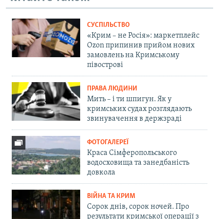
СУСПІЛЬСТВО
«Крим – не Росія»: маркетплейс
Ozon припинив прийом нових
замовлень на Кримському
півострові
ПРАВА ЛЮДИНИ
Мить – і ти шпигун. Як у
кримських судах розглядають
звинувачення в держзраді
ФОТОГАЛЕРЕЇ
Краса Сімферопольського
водосховища та занедбаність
довкола
ВІЙНА ТА КРИМ
Сорок днів, сорок ночей. Про
результати кримської операції з