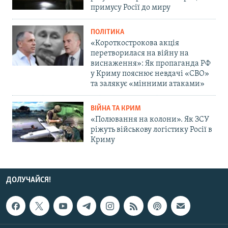
примусу Росії до миру
ПОЛІТИКА
«Короткострокова акція
перетворилася на війну на
виснаження»: Як пропаганда РФ
у Криму пояснює невдачі «СВО»
та залякує «мінними атаками»
ВІЙНА ТА КРИМ
«Полювання на колони». Як ЗСУ
ріжуть військову логістику Росії в
Криму
ДОЛУЧАЙСЯ!