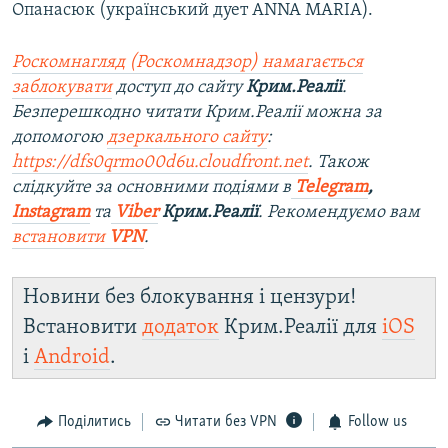
Опанасюк (український дует ANNA MARIA).
Роскомнагляд (Роскомнадзор) намагається
заблокувати
доступ до сайту
Крим.Реалії
.
Безперешкодно читати Крим.Реалії можна за
допомогою
дзеркального сайту
:
https://dfs0qrmo00d6u.cloudfront.net
. Також
слідкуйте за основними подіями в
Telegram
,
Instagram
та
Viber
Крим.Реалії
. Рекомендуємо вам
встановити
VPN
.
Новини без блокування і цензури!
Встановити
додаток
Крим.Реалії для
iOS
і
Android
.
Поділитись
Читати без VPN
Follow us