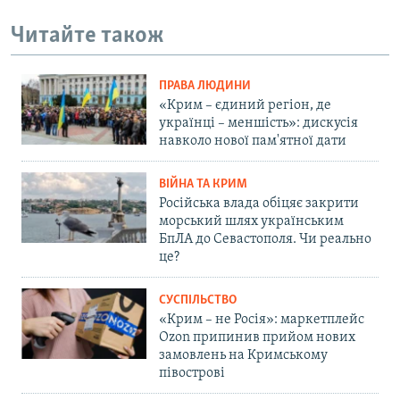
Читайте також
ПРАВА ЛЮДИНИ
«Крим – єдиний регіон, де
українці – меншість»: дискусія
навколо нової пам'ятної дати
ВІЙНА ТА КРИМ
Російська влада обіцяє закрити
морський шлях українським
БпЛА до Севастополя. Чи реально
це?
СУСПІЛЬСТВО
«Крим – не Росія»: маркетплейс
Ozon припинив прийом нових
замовлень на Кримському
півострові