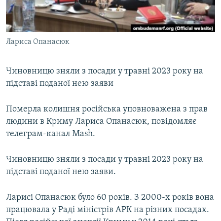
ВІДЕОУРОКИ «ELIFBE»
Русский
СВІДЧЕННЯ ОКУПАЦІЇ
Qırımtatar
Лариса Опанасюк
УКРАЇНСЬКА ПРОБЛЕМА КРИМУ
ДОЛУЧАЙСЯ!
ІНФОГРАФІКА
Чиновницю зняли з посади у травні 2023 року на
підставі поданої нею заяви
Усі сайти RFE/RL
Померла колишня російська уповноважена з прав
людини в Криму Лариса Опанасюк, повідомляє
телеграм-канал Mash.
Чиновницю зняли з посади у травні 2023 року на
підставі поданої нею заяви.
Ларисі Опанасюк було 60 років. З 2000-х років вона
працювала у Раді міністрів АРК на різних посадах.