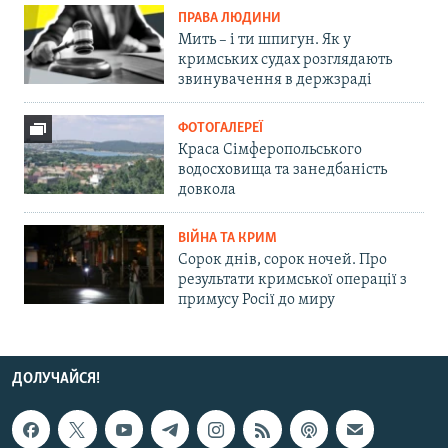
ПРАВА ЛЮДИНИ
Мить – і ти шпигун. Як у
кримських судах розглядають
звинувачення в держзраді
ФОТОГАЛЕРЕЇ
Краса Сімферопольського
водосховища та занедбаність
довкола
ВІЙНА ТА КРИМ
Сорок днів, сорок ночей. Про
результати кримської операції з
примусу Росії до миру
ДОЛУЧАЙСЯ!