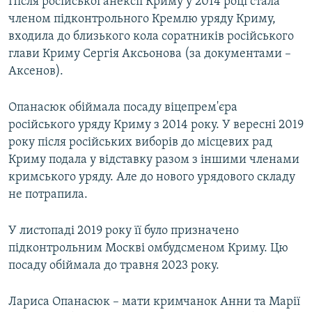
Після російської анексії Криму у 2014 році стала
членом підконтрольного Кремлю уряду Криму,
входила до близького кола соратників російського
глави Криму Сергія Аксьонова (за документами –
Аксенов).
Опанасюк обіймала посаду віцепрем'єра
російського уряду Криму з 2014 року. У вересні 2019
року після російських виборів до місцевих рад
Криму подала у відставку разом з іншими членами
кримського уряду. Але до нового урядового складу
не потрапила.
У листопаді 2019 року її було призначено
підконтрольним Москві омбудсменом Криму. Цю
посаду обіймала до травня 2023 року.
Лариса Опанасюк – мати кримчанок Анни та Марії