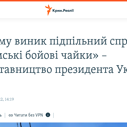
му виник підпільний сп
ські бойові чайки» –
тавництво президента У
, 14:19
ь
Читати без VPN