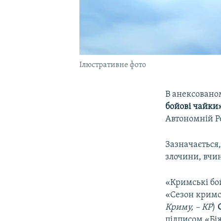
Ілюстративне фото
В анексовано
бойові чайки
Автономній Р
Зазначається
злочини, вчи
«Кримські бо
«Сезон кримс
Криму, – КР
)
підписом «Біж