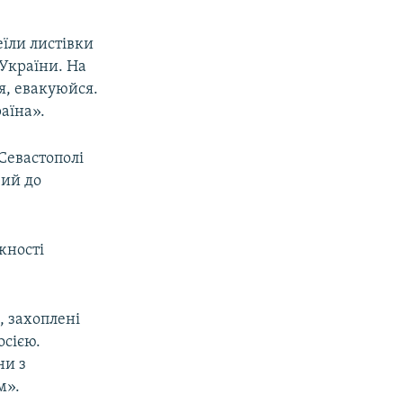
еїли листівки
 України. На
я, евакуюйся.
аїна».
Севастополі
вий до
жності
, захоплені
осією.
ни з
м».