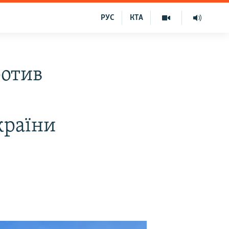
РУС
КТА
ротив
країни