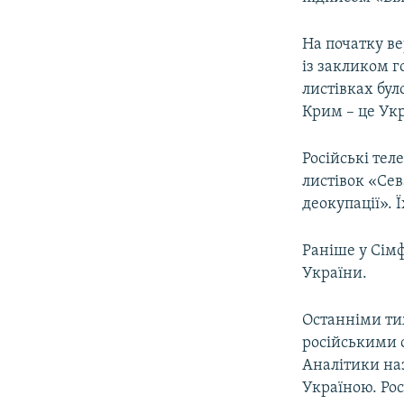
На початку ве
із закликом г
листівках бу
Крим – це Укр
Російські те
листівок «Сев
деокупації». 
Раніше у Сімф
України.
Останніми тиж
російськими с
Аналітики на
Україною. Рос