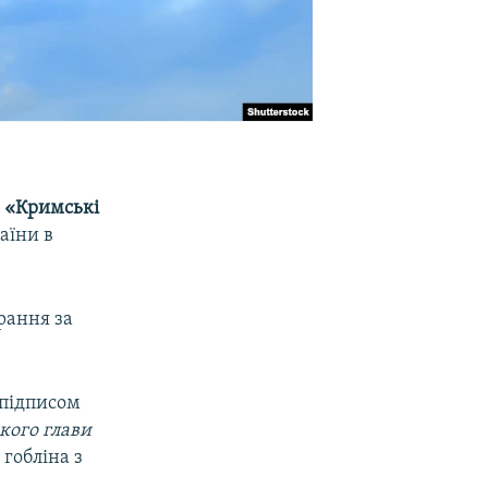
в
«Кримські
аїни в
рання за
 підписом
кого глави
гобліна з