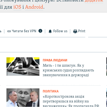
з блокування і цензури! Встановити
додаток
ії для
iOS
і
Android
.
ь
Читати без VPN
Follow us
Print
ПРАВА ЛЮДИНИ
Мить – і ти шпигун. Як у
кримських судах розглядають
звинувачення в держзраді
ПОЛІТИКА
«Короткострокова акція
перетворилася на війну на
виснаження»: Як пропаганда РФ