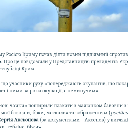
му Росією Криму почав діяти новий підпільний спроти
»
. Про це повідомили у Представництві президента Укр
еспубліці Крим.
, що учасники руху «попереджають окупантів, що пока
нені ними за роки окупації, є неминучим».
йові чайки» поширили плакати з малюнком бавовни з
ької бавовни, біжи, москаль» та зображенням (
російсь
Сергія Аксьонова
(за документами – Аксенов) у вигляді 
и, гобліне, біжи».