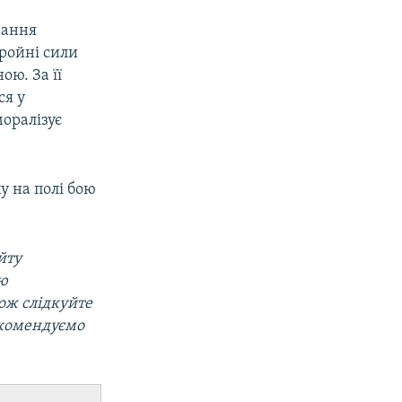
вання
ройні сили
ю. За її
ся у
оралізує
у на полі бою
йту
ою
кож слідкуйте
екомендуємо