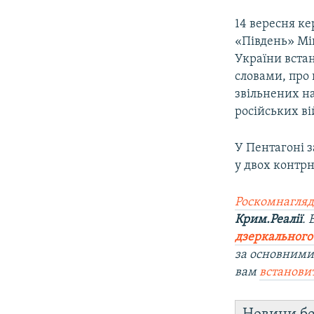
14 вересня к
«Південь» М
України вста
словами, про 
звільнених н
російських ві
У Пентагоні з
у двох контрн
Роскомнагляд
Крим.Реалії
.
дзеркального
за основними
вам
встанови