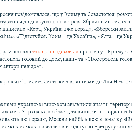
ресня повідомлялося, що у Криму та Севастополі розкл
отуватися до деокупації півострова Збройними силами
ло написано «Керч, Україна вже поряд», «Збережи житт
аїна», «Підготуйся. Крим – це Україна», «Ялта – це Укр
леграм-канали
також повідомляли
про появу в Криму та 
астополь готовий до деокупації» та «Сімферополь гото
Їх автори невідомі.
ерополі з'явилися листівки з вітаннями до Дня Незале
нями українські військові звільнили значні території
илами в Харківській області, та вийшли на кордон із Р
зивають цю поразку Москви найбільшою з початку вій
ійські військові назвали свій відступ «перегрупування