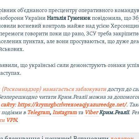
ерівник об'єднаного пресцентру оперативного команду
іноборони України
Наталія Гуменюк
повідомила, що Зб
новили вогневий контроль майже над усією Херсонщино
перемоги говорити поки що рано, ЗСУ треба закріпити
аселених пунктах, але вони просуваються, що дуже дем
йськових.
аявили, що українські сили демонструють ознаки успіх
аступах.
 (Роскомнадзор) намагається заблокувати
доступ до са
 Безперешкодно читати Крим.Реалії можна за допомог
 сайту
:
https://krymrgbcrlvrexoeaqjy.azureedge.net/
. Та
 подіями в
Telegram
,
Instagram
та
Viber
Крим.Реалії
. Р
ти
VPN
.