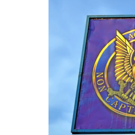
ВІДЕОУРОКИ «ELIFBE»
СВІДЧЕННЯ ОКУПАЦІЇ
УКРАЇНСЬКА ПРОБЛЕМА КРИМУ
ІНФОГРАФІКА