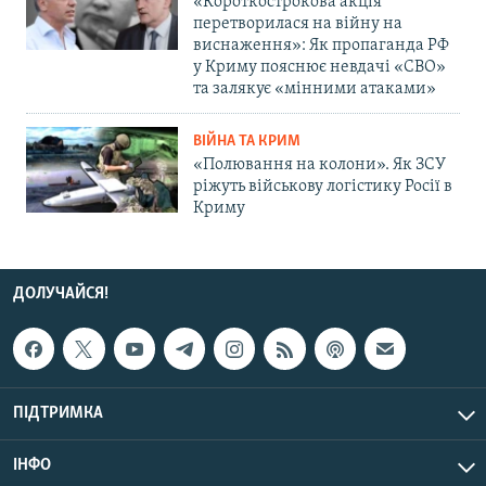
«Короткострокова акція
перетворилася на війну на
виснаження»: Як пропаганда РФ
у Криму пояснює невдачі «СВО»
та залякує «мінними атаками»
ВІЙНА ТА КРИМ
«Полювання на колони». Як ЗСУ
ріжуть військову логістику Росії в
Криму
ДОЛУЧАЙСЯ!
ПІДТРИМКА
ІНФО