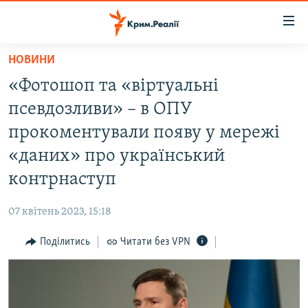
Доступність
посилання
Перейти
НОВИНИ
до
НОВИНИ
«Фотошоп та «віртуальні
основного
ВОДА.КРИМ
матеріалу
псевдозливи» – в ОПУ
ВІДЕО ТА ФОТО
Перейти
прокоментували появу у мережі
до
ПОЛІТИКА
«даних» про український
основної
БЛОГИ
навігації
контрнаступ
Перейти
ПОГЛЯД
до
07 квітень 2023, 15:18
ІНТЕРВ'Ю
пошуку
Поділитись
Читати без VPN
ВСЕ ЗА ДЕНЬ
СПЕЦПРОЕКТИ
ЯК ОБІЙТИ БЛОКУВАННЯ
ДЕПОРТАЦІЯ