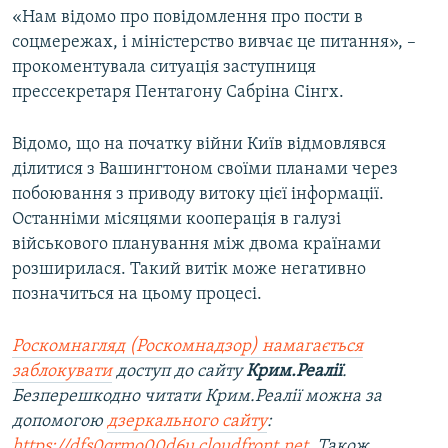
«Нам відомо про повідомлення про пости в
соцмережах, і міністерство вивчає це питання», –
прокоментувала ситуація заступниця
прессекретаря Пентагону Сабріна Сінгх.
Відомо, що на початку війни Київ відмовлявся
ділитися з Вашингтоном своїми планами через
побоювання з приводу витоку цієї інформації.
Останніми місяцями кооперація в галузі
військового планування між двома країнами
розширилася. Такий витік може негативно
позначиться на цьому процесі.
Роскомнагляд (Роскомнадзор) намагається
заблокувати
доступ до сайту
Крим.Реалії
.
Безперешкодно читати Крим.Реалії можна за
допомогою
дзеркального сайту
:
https://dfs0qrmo00d6u.cloudfront.net
. Також