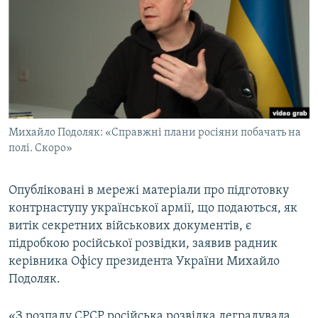
ВІДЕОУРОКИ «ELIFBE»
Русский
СВІДЧЕННЯ ОКУПАЦІЇ
Qırımtatar
УКРАЇНСЬКА ПРОБЛЕМА КРИМУ
ДОЛУЧАЙСЯ!
ІНФОГРАФІКА
Михайло Подоляк: «Справжні плани росіяни побачать на
полі. Скоро»
Усі сайти RFE/RL
Опубліковані в мережі матеріали про підготовку
контрнаступу української армії, що подаються, як
витік секретних військових документів, є
підробкою російської розвідки, заявив радник
керівника Офісу президента України Михайло
Подоляк.
«З розпаду СРСР російська розвідка деградувала