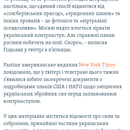
настільки, що єдиний спосіб відмитися від
«солсберівських пригод», «триденних планів» та
інших провалів – це фотошоп та «віртуальні
псевдозливи». Москві надто хочеться зірвати
український контрнаступ. Але справжні плани
росіяни побачать на полі. Скоро», – написав
Подоляк у твіттрі в п’ятницю.
Раніше американське видання
New York Times
повідомило, що у твітері і телеграмі цього тижня
з’явилися нібито засекречені документи з
подробицями планів США і НАТО щодо зміцнення
українських збройних сил перед запланованим
контрнаступом.
У цих матеріалах містяться відомості про сили та
озброєння, принаймні частини українських