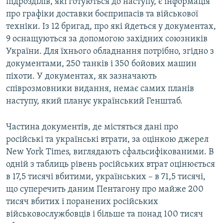
підрозділів, які готуються до наступу, є інформація
про графіки доставки боєприпасів та військової
техніки. Із 12 бригад, про які йдеться у документах,
9 оснащуються за допомогою західних союзників
України. Для їхнього обладнання потрібно, згідно з
документами, 250 танків і 350 бойових машин
піхоти. У документах, як зазначають
співрозмовники видання, немає самих планів
наступу, який планує український Генштаб.
Частина документів, де містяться дані про
російські та українські втрати, за оцінкою джерел
New York Times, виглядають сфальсифікованими. В
одній з таблиць рівень російських втрат оцінюється
в 17,5 тисячі вбитими, українських – в 71,5 тисячі,
що суперечить даним Пентагону про майже 200
тисяч вбитих і поранених російських
військовослужбовців і більше та понад 100 тисяч