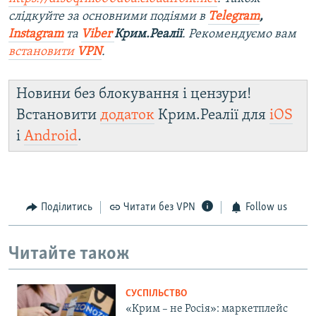
слідкуйте за основними подіями в
Telegram
,
Instagram
та
Viber
Крим.Реалії
. Ре
комендуємо вам
встановити
VPN
.
Новини без блокування і цензури!
Встановити
додаток
Крим.Реалії для
iOS
і
Android
.
Поділитись
Читати без VPN
Follow us
Читайте також
СУСПІЛЬСТВО
«Крим – не Росія»: маркетплейс