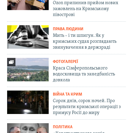
Ozon припинив прийом нових
замовлень на Кримському
півострові
ПРАВА ЛЮДИНИ
Мить – і ти шпигун. Як у
кримських судах розглядають
звинувачення в держзраді
ФОТОГАЛЕРЕЇ
Краса Сімферопольського
водосховища та занедбаність
довкола
ВІЙНА ТА КРИМ
Сорок днів, сорок ночей. Про
результати кримської операції з
примусу Росії до миру
ПОЛІТИКА