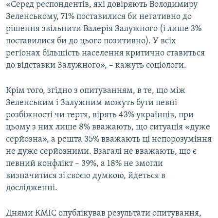
«Серед респондентів, які довіряють Володимиру
Зеленському, 71% поставилися би негативно до
рішення звільнити Валерія Залужного (і лише 3%
поставилися би до цього позитивно). У всіх
регіонах більшість населення критично ставиться
до відставки Залужного», – кажуть соціологи.
Крім того, згідно з опитуванням, в те, що між
Зеленським і Залужним можуть бути певні
розбіжності чи тертя, вірять 43% українців, при
цьому з них лише 8% вважають, що ситуація «дуже
серйозна», а решта 35% вважають ці непорозуміння
не дуже серйозними. Взагалі не вважають, що є
певний конфлікт – 39%, а 18% не змогли
визначитися зі своєю думкою, йдеться в
дослідженні.
Днями КМІС опублікував результати опитування,