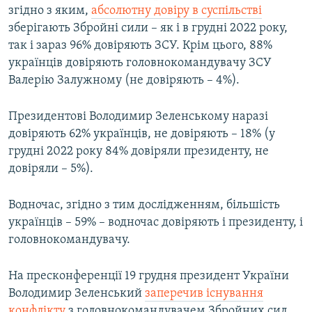
згідно з яким,
абсолютну довіру в суспільстві
зберігають Збройні сили – як і в грудні 2022 року,
так і зараз 96% довіряють ЗСУ. Крім цього, 88%
українців довіряють головнокомандувачу ЗСУ
Валерію Залужному (не довіряють – 4%).
Президентові Володимир Зеленському наразі
довіряють 62% українців, не довіряють – 18% (у
грудні 2022 року 84% довіряли президенту, не
довіряли – 5%).
Водночас, згідно з тим дослідженням, більшість
українців – 59% – водночас довіряють і президенту, і
головнокомандувачу.
На пресконференції 19 грудня президент України
Володимир Зеленський
заперечив існування
конфлікту
з головнокомандувачем Збройних сил