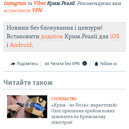
Instagram
та
Viber
Крим.Реалії
. Рекомендуємо вам
встановити
VPN
.
Новини без блокування і цензури!
Встановити
додаток
Крим.Реалії для
iOS
і
Android
.
Поділитись
Читати без VPN
Follow us
Читайте також
СУСПІЛЬСТВО
«Крим – не Росія»: маркетплейс
Ozon припинив прийом нових
замовлень на Кримському
півострові