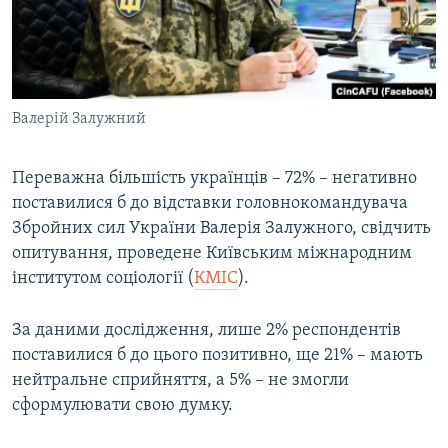
ВІДЕОУРОКИ «ELIFBE»
Русский
СВІДЧЕННЯ ОКУПАЦІЇ
Qırımtatar
УКРАЇНСЬКА ПРОБЛЕМА КРИМУ
Валерій Залужний
ДОЛУЧАЙСЯ!
ІНФОГРАФІКА
Переважна більшість українців – 72% – негативно
поставилися б до відставки головнокомандувача
Усі сайти RFE/RL
Збройних сил України Валерія Залужного, свідчить
опитування, проведене Київським міжнародним
інститутом соціології (
КМІС
).
За даними дослідження, лише 2% респондентів
поставилися б до цього позитивно, ще 21% – мають
нейтральне сприйняття, а 5% – не змогли
сформулювати свою думку.