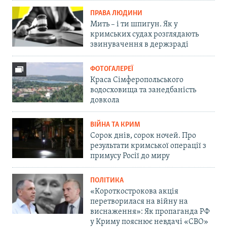
ПРАВА ЛЮДИНИ
Мить – і ти шпигун. Як у
кримських судах розглядають
звинувачення в держзраді
ФОТОГАЛЕРЕЇ
Краса Сімферопольського
водосховища та занедбаність
довкола
ВІЙНА ТА КРИМ
Сорок днів, сорок ночей. Про
результати кримської операції з
примусу Росії до миру
ПОЛІТИКА
«Короткострокова акція
перетворилася на війну на
виснаження»: Як пропаганда РФ
у Криму пояснює невдачі «СВО»