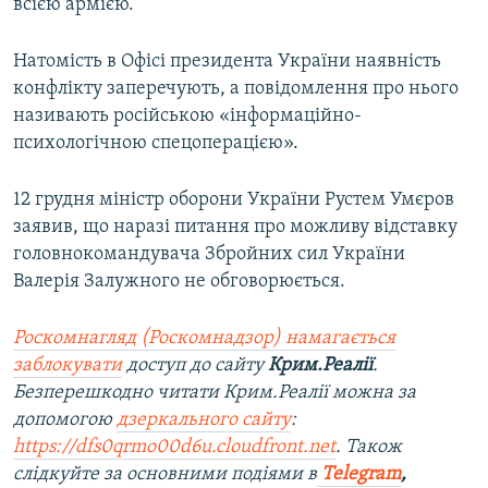
всією армією.
Натомість в Офісі президента України наявність
конфлікту заперечують, а повідомлення про нього
називають російською «інформаційно-
психологічною спецоперацією».
12 грудня міністр оборони України Рустем Умєров
заявив, що наразі питання про можливу відставку
головнокомандувача Збройних сил України
Валерія Залужного не обговорюється.
Роскомнагляд (Роскомнадзор) намагається
заблокувати
доступ до сайту
Крим.Реалії
.
Безперешкодно читати Крим.Реалії можна за
допомогою
дзеркального сайту
:
https://dfs0qrmo00d6u.cloudfront.net
. Також
слідкуйте за основними подіями в
Telegram
,