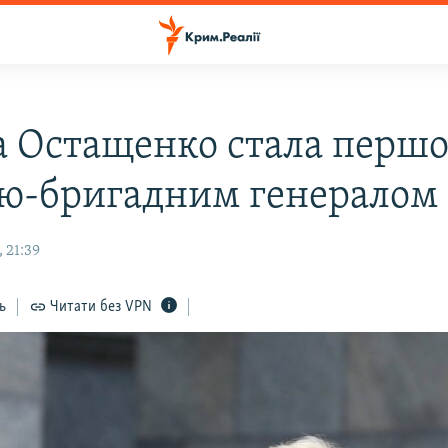
а Остащенко стала перш
ю-бригадним генералом
 21:39
ь
Читати без VPN