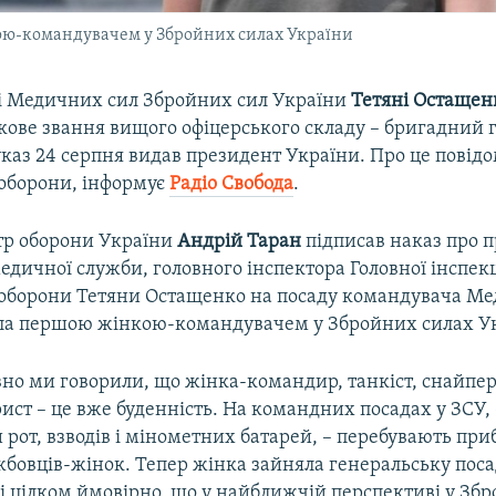
ою-командувачем у Збройних силах України
 Медичних сил Збройних сил України
Тетяні Остащен
кове звання вищого офіцерського складу – бригадний 
каз 24 серпня видав президент України. Про це повід
 оборони, інформує
Радіо Свобода
.
стр оборони України
Андрій Таран
підписав наказ про 
дичної служби, головного інспектора Головної інспекц
 оборони Тетяни Остащенко на посаду командувача М
ала першою жінкою-командувачем у Збройних силах У
но ми говорили, що жінка-командир, танкіст, снайпер
рист – це вже буденність. На командних посадах у ЗСУ, 
рот, взводів і мінометних батарей, – перебувають при
жбовців-жінок. Тепер жінка зайняла генеральську пос
і цілком ймовірно, що у найближчій перспективі у Зб