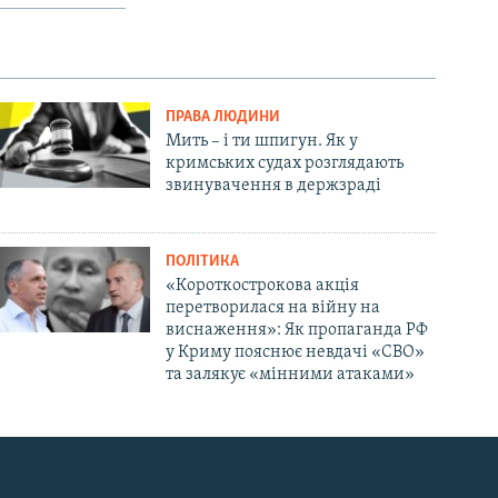
ПРАВА ЛЮДИНИ
Мить – і ти шпигун. Як у
кримських судах розглядають
звинувачення в держзраді
ПОЛІТИКА
«Короткострокова акція
перетворилася на війну на
виснаження»: Як пропаганда РФ
у Криму пояснює невдачі «СВО»
та залякує «мінними атаками»