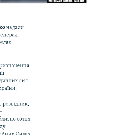
ко
надали
генерал.
омляє
призначення
ії
едичних сил
країни.
, розвідник,
–
близно сотня
аду
ройних Силах