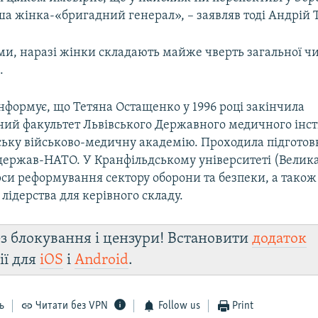
ша жінка-«бригадний генерал», – заявляв тоді Андрій 
ми, наразі жінки складають майже чверть загальної ч
.
нформує, що Тетяна Остащенко у 1996 році закінчила
ий факультет Львівського Державного медичного інстит
ську військово-медичну академію. Проходила підготов
 держав-НАТО. У Кранфільдському університеті (Велика
рси реформування сектору оборони та безпеки, а також
 лідерства для керівного складу.
з блокування і цензури! Встановити
додаток
ії для
iOS
і
Android
.
ь
Читати без VPN
Follow us
Print