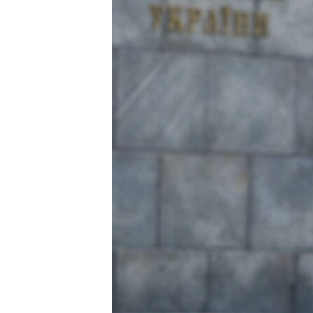
ВІДЕОУРОКИ «ELIFBE»
СВІДЧЕННЯ ОКУПАЦІЇ
УКРАЇНСЬКА ПРОБЛЕМА КРИМУ
ІНФОГРАФІКА