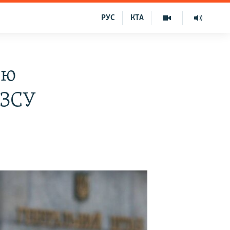
РУС
КТА
ою
 ЗСУ