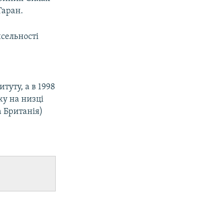
Таран.
исельності
уту, а в 1998
ку на низці
 Британія)