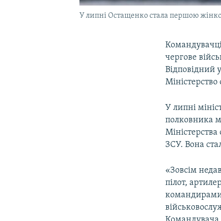
У липні Остащенко стала першою жінк
Командувачці
чергове війсь
Відповідний у
Міністерство
У липні міні
полковника ме
Міністерства
ЗСУ. Вона ст
«Зовсім недав
пілот, артиле
командирами 
військовослу
Командувача 