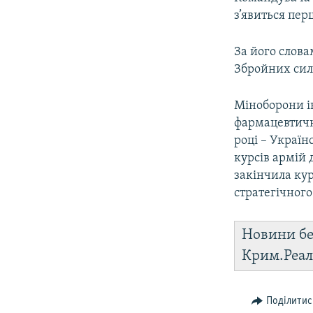
з’явиться пер
За його слова
Збройних сил
Міноборони і
фармацевтичн
році – Україн
курсів армій
закінчила ку
стратегічного
Новини бе
Крим.Реал
Поділитис