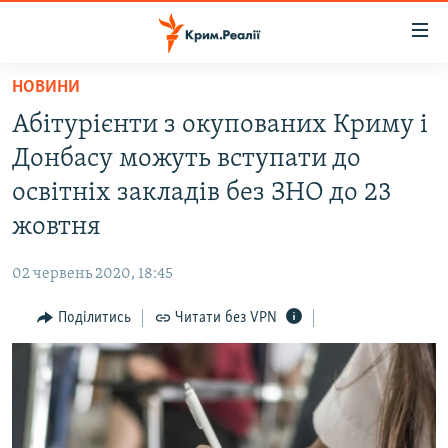
Доступність
посилання
Перейти
НОВИНИ
до
НОВИНИ
Абітурієнти з окупованих Криму і
основного
ВОДА.КРИМ
матеріалу
Донбасу можуть вступати до
ВІДЕО ТА ФОТО
Перейти
освітніх закладів без ЗНО до 23
до
ПОЛІТИКА
жовтня
основної
БЛОГИ
навігації
02 червень 2020, 18:45
Перейти
ПОГЛЯД
до
Поділитись
Читати без VPN
ІНТЕРВ'Ю
пошуку
ВСЕ ЗА ДЕНЬ
СПЕЦПРОЕКТИ
ЯК ОБІЙТИ БЛОКУВАННЯ
ДЕПОРТАЦІЯ