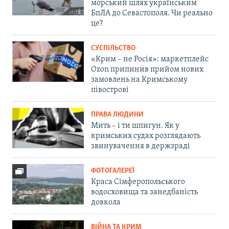
морський шлях українським
БпЛА до Севастополя. Чи реально
це?
СУСПІЛЬСТВО
«Крим – не Росія»: маркетплейс
Ozon припинив прийом нових
замовлень на Кримському
півострові
ПРАВА ЛЮДИНИ
Мить – і ти шпигун. Як у
кримських судах розглядають
звинувачення в держзраді
ФОТОГАЛЕРЕЇ
Краса Сімферопольського
водосховища та занедбаність
довкола
ВІЙНА ТА КРИМ