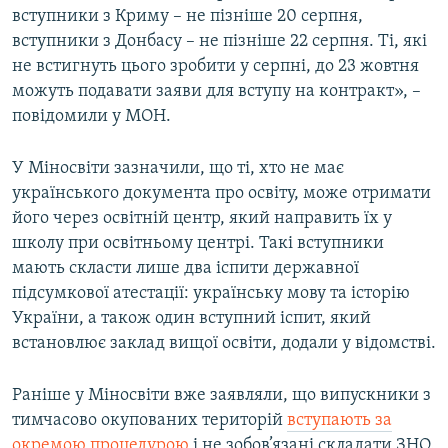
вступники з Криму – не пізніше 20 серпня,
вступники з Донбасу – не пізніше 22 серпня. Ті, які
не встигнуть цього зробити у серпні, до 23 жовтня
можуть подавати заяви для вступу на контракт», –
повідомили у МОН.
У Міносвіти зазначили, що ті, хто не має
українського документа про освіту, може отримати
його через освітній центр, який направить їх у
школу при освітньому центрі. Такі вступники
мають скласти лише два іспити державної
підсумкової атестації: українську мову та історію
України, а також один вступний іспит, який
встановлює заклад вищої освіти, додали у відомстві.
Раніше у Міносвіти вже заявляли, що випускники з
тимчасово окупованих територій
вступають за
окремою процедурою
і не зобов’язані складати ЗНО.