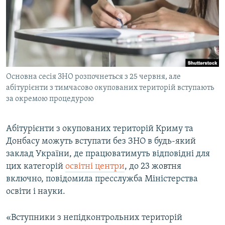
ВІДЕОУРОКИ «ELIFBE»
Русский
СВІДЧЕННЯ ОКУПАЦІЇ
Qırımtatar
УКРАЇНСЬКА ПРОБЛЕМА КРИМУ
ДОЛУЧАЙСЯ!
ІНФОГРАФІКА
Основна сесія ЗНО розпочнеться з 25 червня, але
абітурієнти з тимчасово окупованих територій вступають
за окремою процедурою
Усі сайти RFE/RL
Абітурієнти з окупованих територій Криму та
Донбасу можуть вступати без ЗНО в будь-який
заклад України, де працюватимуть відповідні для
цих категорій
освітні центри
, до 23 жовтня
включно, повідомила пресслужба Міністерства
освіти і науки.
«Вступники з непідконтрольних територій