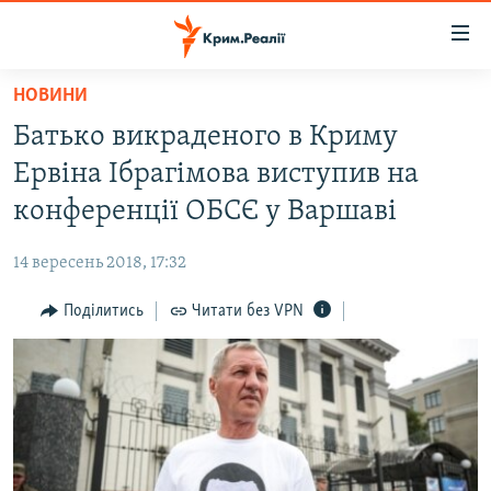
Доступність
посилання
Перейти
НОВИНИ
до
НОВИНИ
Батько викраденого в Криму
основного
ВОДА.КРИМ
матеріалу
Ервіна Ібрагімова виступив на
ВІДЕО ТА ФОТО
Перейти
конференції ОБСЄ у Варшаві
до
ПОЛІТИКА
основної
14 вересень 2018, 17:32
БЛОГИ
навігації
Перейти
Поділитись
Читати без VPN
ПОГЛЯД
до
ІНТЕРВ'Ю
пошуку
ВСЕ ЗА ДЕНЬ
СПЕЦПРОЕКТИ
ЯК ОБІЙТИ БЛОКУВАННЯ
ДЕПОРТАЦІЯ