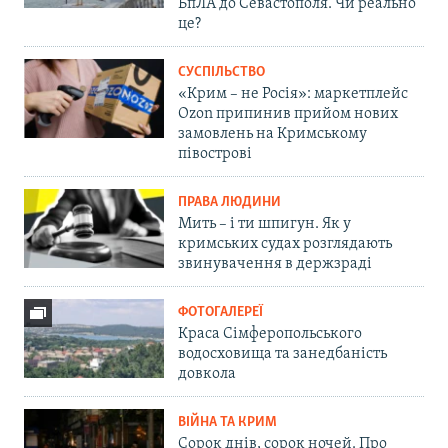
БпЛА до Севастополя. Чи реально
це?
СУСПІЛЬСТВО
«Крим – не Росія»: маркетплейс
Ozon припинив прийом нових
замовлень на Кримському
півострові
ПРАВА ЛЮДИНИ
Мить – і ти шпигун. Як у
кримських судах розглядають
звинувачення в держзраді
ФОТОГАЛЕРЕЇ
Краса Сімферопольського
водосховища та занедбаність
довкола
ВІЙНА ТА КРИМ
Сорок днів, сорок ночей. Про