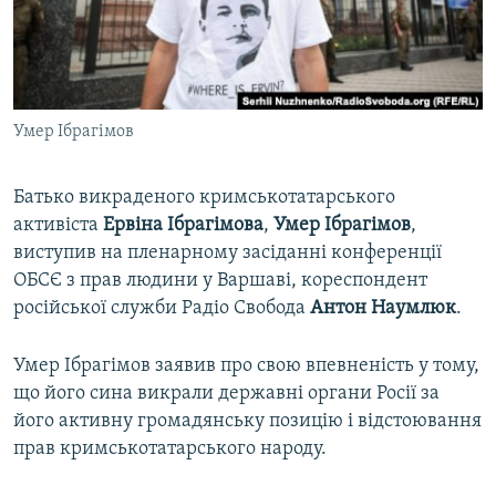
ВІДЕОУРОКИ «ELIFBE»
Русский
СВІДЧЕННЯ ОКУПАЦІЇ
Qırımtatar
УКРАЇНСЬКА ПРОБЛЕМА КРИМУ
Умер Ібрагімов
ДОЛУЧАЙСЯ!
ІНФОГРАФІКА
Батько викраденого кримськотатарського
активіста
Ервіна Ібрагімова
,
Умер Ібрагімов
,
Усі сайти RFE/RL
виступив на пленарному засіданні конференції
ОБСЄ з прав людини у Варшаві, кореспондент
російської служби Радіо Свобода
Антон Наумлюк
.
Умер Ібрагімов заявив про свою впевненість у тому,
що його сина викрали державні органи Росії за
його активну громадянську позицію і відстоювання
прав кримськотатарського народу.