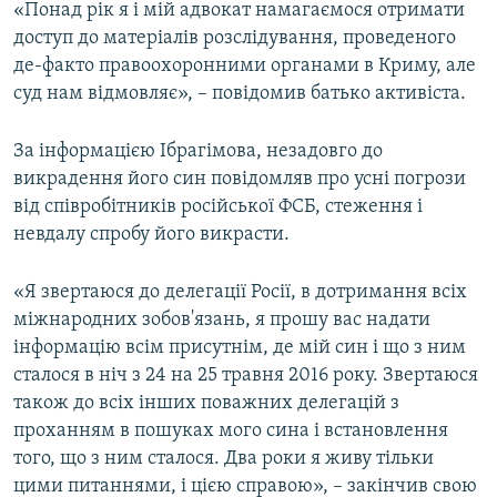
«Понад рік я і мій адвокат намагаємося отримати
доступ до матеріалів розслідування, проведеного
де-факто правоохоронними органами в Криму, але
суд нам відмовляє», – повідомив батько активіста.
За інформацією Ібрагімова, незадовго до
викрадення його син повідомляв про усні погрози
від співробітників російської ФСБ, стеження і
невдалу спробу його викрасти.
«Я звертаюся до делегації Росії, в дотримання всіх
міжнародних зобов'язань, я прошу вас надати
інформацію всім присутнім, де мій син і що з ним
сталося в ніч з 24 на 25 травня 2016 року. Звертаюся
також до всіх інших поважних делегацій з
проханням в пошуках мого сина і встановлення
того, що з ним сталося. Два роки я живу тільки
цими питаннями, і цією справою», – закінчив свою