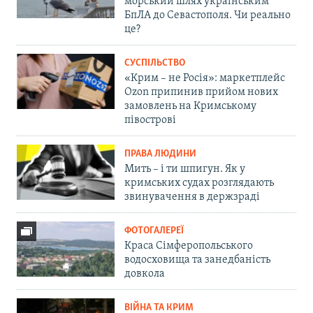
морський шлях українським
БпЛА до Севастополя. Чи реально
це?
СУСПІЛЬСТВО
«Крим – не Росія»: маркетплейс
Ozon припинив прийом нових
замовлень на Кримському
півострові
ПРАВА ЛЮДИНИ
Мить – і ти шпигун. Як у
кримських судах розглядають
звинувачення в держзраді
ФОТОГАЛЕРЕЇ
Краса Сімферопольського
водосховища та занедбаність
довкола
ВІЙНА ТА КРИМ