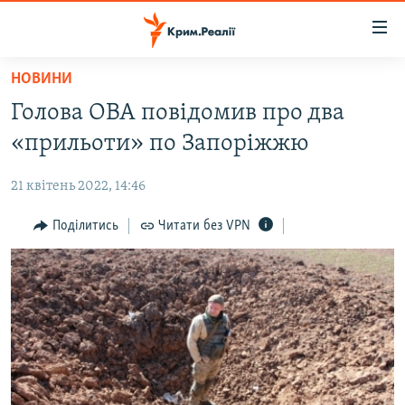
Доступність
посилання
Перейти
НОВИНИ
до
НОВИНИ
Голова ОВА повідомив про два
основного
ВОДА.КРИМ
матеріалу
«прильоти» по Запоріжжю
ВІДЕО ТА ФОТО
Перейти
до
21 квітень 2022, 14:46
ПОЛІТИКА
основної
БЛОГИ
Поділитись
Читати без VPN
навігації
Перейти
ПОГЛЯД
до
ІНТЕРВ'Ю
пошуку
ВСЕ ЗА ДЕНЬ
СПЕЦПРОЕКТИ
ЯК ОБІЙТИ БЛОКУВАННЯ
ДЕПОРТАЦІЯ