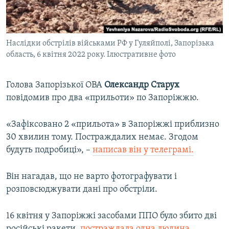
ВІДЕОУРОКИ «ELIFBE»
Русский
СВІДЧЕННЯ ОКУПАЦІЇ
Qırımtatar
Наслідки обстрілів військами РФ у Гуляйполі, Запорізька
УКРАЇНСЬКА ПРОБЛЕМА КРИМУ
область, 6 квітня 2022 року. Ілюстративне фото
ДОЛУЧАЙСЯ!
ІНФОГРАФІКА
Голова Запорізької ОВА
Олександр Старух
повідомив про два «прильоти» по Запоріжжю.
Усі сайти RFE/RL
«Зафіксовано 2 «прильота» в Запоріжжі приблизно
30 хвилин тому. Постраждалих немає. Згодом
будуть подробиці», –
написав він у телеграмі.
Він нагадав, що не варто фотографувати і
розповсюджувати дані про обстріли.
16 квітня у Запоріжжі засобами ППО було збито дві
російські ракети,
постраждала одна людина.