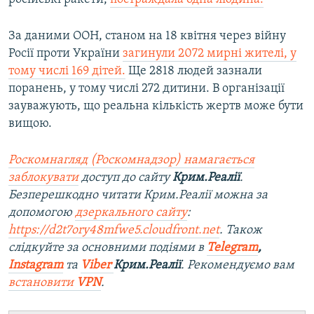
За даними ООН, станом на 18 квітня через війну
Росії проти України
загинули 2072 мирні жителі, у
тому числі 169 дітей.
Ще 2818 людей зазнали
поранень, у тому числі 272 дитини. В організації
зауважують, що реальна кількість жертв може бути
вищою.
Роскомнагляд (Роскомнадзор) намагається
заблокувати
доступ до сайту
Крим.Реалії
.
Безперешкодно читати Крим.Реалії можна за
допомогою
дзеркального сайту
:
https://d2t7ory48mfwe5.cloudfront.net
. Також
слідкуйте за основними подіями в
Telegram
,
Instagram
та
Viber
Крим.Реалії
. Рекомендуємо вам
встановити
VPN
.